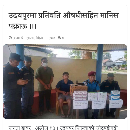
उदयपुरमा प्रतिबन्धित औषधीसहित मानिस
पक्राऊ ।।।
११ आश्विन २०८०, बिहीबार ०१:४४
0
जनता खबर , असाेज १० । उदयपुर जिल्लाको चौदण्डीगढी