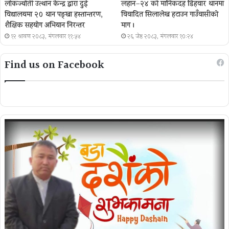
लोकज्योती उत्थान केन्द्र द्वारा दुई
लहान–२४ को मानिकदह डिहवार थानमा
विद्यालयमा २० थान पङ्खा हस्तान्तरण,
विवादित सिलालेख हटाउन गाउँवासीको
शैक्षिक सहयोग अभियान निरन्तर
माग ।
१२ श्रावण २०८३, मंगलवार ११:५४
२६ जेष्ठ २०८३, मंगलवार १०:२४
Find us on Facebook