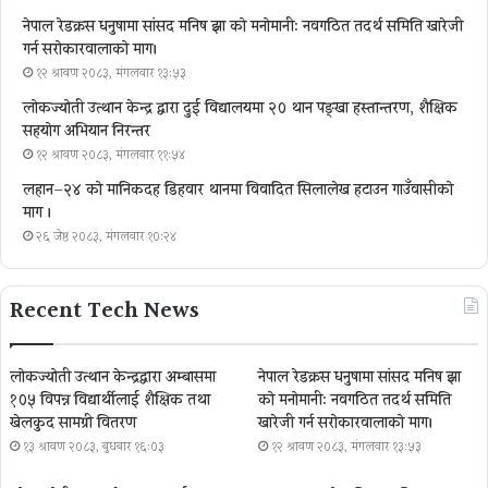
नेपाल रेडक्रस धनुषामा सांसद मनिष झा को मनोमानी: नवगठित तदर्थ समिति खारेजी
गर्न सरोकारवालाको माग।
१२ श्रावण २०८३, मंगलवार १३:५३
लोकज्योती उत्थान केन्द्र द्वारा दुई विद्यालयमा २० थान पङ्खा हस्तान्तरण, शैक्षिक
सहयोग अभियान निरन्तर
१२ श्रावण २०८३, मंगलवार ११:५४
लहान–२४ को मानिकदह डिहवार थानमा विवादित सिलालेख हटाउन गाउँवासीको
माग ।
२६ जेष्ठ २०८३, मंगलवार १०:२४
Recent Tech News
लोकज्योती उत्थान केन्द्रद्वारा अम्बासमा
नेपाल रेडक्रस धनुषामा सांसद मनिष झा
१०५ विपन्न विद्यार्थीलाई शैक्षिक तथा
को मनोमानी: नवगठित तदर्थ समिति
खेलकुद सामग्री वितरण
खारेजी गर्न सरोकारवालाको माग।
१३ श्रावण २०८३, बुधबार १६:०३
१२ श्रावण २०८३, मंगलवार १३:५३