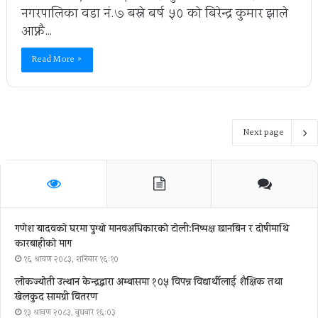
नगरपालिका वडा नं.७ बस्ने बर्ष ५० को बिरेन्द्र कुमार झाले
आफ्नै…
Read More »
Next page
गणेश यादवको घरमा पुग्याे मानवअधिकारकाे टोली:निष्पक्ष छानबिन र दोषीमाथि
कारबाहीको माग
१६ श्रावण २०८३, शनिबार १६:१०
लोकज्योती उत्थान केन्द्रद्वारा अम्बासमा १०५ विपन्न विद्यार्थीलाई शैक्षिक तथा
खेलकुद सामग्री वितरण
१३ श्रावण २०८३, बुधबार १६:०३