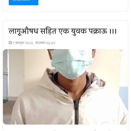
Read More »
लागूऔषध सहित एक युवक पक्राऊ ।।।
१ फाल्गुन २०८०, मंगलवार ०३:४०