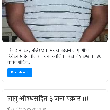
विनोद मण्डल, मंसिर ७ । सिराहा प्रहरीले लागु औषध
हिरोइन सहित गोलबजार नगरपालिका वडा नं ९ डण्डाका ३०
वर्षीय श्रीदेव…
Read More »
लागु औषधसहित ३ जना पक्राउ ।।।
२२ कार्तिक २०८०, बुधबार १५:५५