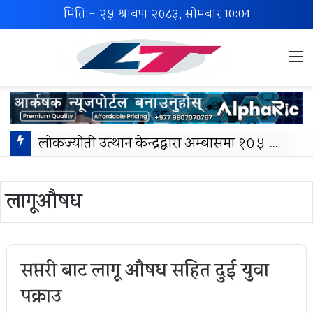
मिति:- २५ श्रावण २०८३, सोमबार
10:04
M
लोकज्योती उत्थान केन्द्रद्वारा अम्बासमा १०५ विपन्न विद्यार्थीलाई शैक्षिक तथा खेलकुद सामग्री वितरण
लागूऔषध
सप्तरी बाट लागू औषध सहित दुई युवा
पक्राउ