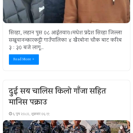
सिरहा, लहान पुस ०८ आईतवार।।मधेश प्रदेश सिरहा जिल्ला
सखुवानन्कारकट्टी गाउँपालिका ४ खैरबोना चौक बाट करिब
३ : ३० बजे लागू…
Read More »
दुई सय चालिस किलो गाँजा सहित
मानिस पक्राउ
६ पुष २०८०, शुक्रबार ०६:११