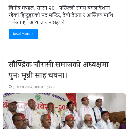
बिनाेद मण्डल, साउन २६ । पछिल्लो समय बंगलादेशमा
रहेका हिन्दुहरुको मठ मन्दिर, देवी देउता र आस्तिक माथि
बर्बरतापूर्ण अत्याचार भइरहेको…
Read More »
साैण्डिक चाैरासी समाजकाे अध्यक्षमा
पुनः मुन्नी साह चयन।।
१३ श्रावण २०८१, आईतवार १५:२०