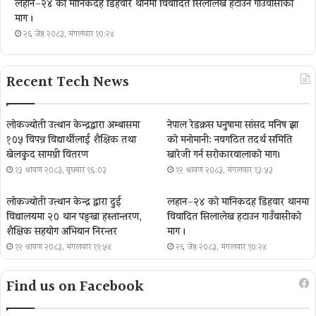
लहान–२४ को मानिकदह डिहवार थानमा विवादित सिलालेख हटाउन गाउँवासीको
माग ।
२६ जेष्ठ २०८३, मंगलवार १०:२४
Recent Tech News
लोकज्योती उत्थान केन्द्रद्वारा अम्बासमा
नेपाल रेडक्रस धनुषामा सांसद मनिष झा
१०५ विपन्न विद्यार्थीलाई शैक्षिक तथा
को मनोमानी: नवगठित तदर्थ समिति
खेलकुद सामग्री वितरण
खारेजी गर्न सरोकारवालाको माग।
१३ श्रावण २०८३, बुधबार १६:०३
१२ श्रावण २०८३, मंगलवार १३:५३
लोकज्योती उत्थान केन्द्र द्वारा दुई
लहान–२४ को मानिकदह डिहवार थानमा
विद्यालयमा २० थान पङ्खा हस्तान्तरण,
विवादित सिलालेख हटाउन गाउँवासीको
शैक्षिक सहयोग अभियान निरन्तर
माग ।
१२ श्रावण २०८३, मंगलवार ११:५४
२६ जेष्ठ २०८३, मंगलवार १०:२४
Find us on Facebook