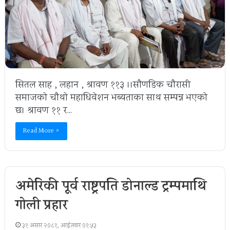
सितल साह , लहान , श्रावण ११३ ।।साैणडिक चाैरासी
समाजकाे चाैथाे महाधिवेशन भब्यताका साथ सम्पन्न भएकाे
छ। श्रावण ११ र…
Read More »
अमेरिकी पूर्व राष्ट्रपति डोनाल्ड ट्रम्पमाथि
गोली प्रहार
३१ असार २०८१, आईतवार ०१:५३