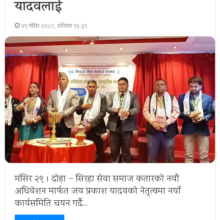
यादवलाई
२९ मंसिर २०८१, शनिबार १४:३१
मंसिर २९ । दोहा – सिरहा सेवा समाज कतारको नवौ
अधिवेशन मार्फत जय प्रकाश यादवको नेतृत्वमा नयाँ
कार्यसमिति चयन गर्दै…