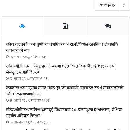
Next page
गणेश यादवको घरमा पुग्याे मानवअधिकारकाे टोली:निष्पक्ष छानबिन र दोषीमाथि
कारबाहीको माग
१६ श्रावण २०८३, शनिबार १६:१०
लोकज्योती उत्थान केन्द्रद्वारा अम्बासमा १०५ विपन्न विद्यार्थीलाई शैक्षिक तथा
खेलकुद सामग्री वितरण
१३ श्रावण २०८३, बुधबार १६:०३
नेपाल रेडक्रस धनुषामा सांसद मनिष झा को मनोमानी: नवगठित तदर्थ समिति खारेजी
गर्न सरोकारवालाको माग।
१२ श्रावण २०८३, मंगलवार १३:५३
लोकज्योती उत्थान केन्द्र द्वारा दुई विद्यालयमा २० थान पङ्खा हस्तान्तरण, शैक्षिक
सहयोग अभियान निरन्तर
१२ श्रावण २०८३, मंगलवार ११:५४