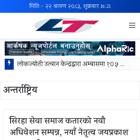
मिति:- २२ श्रावण २०८३, शुक्रबार
16:21
M
लोकज्योती उत्थान केन्द्रद्वारा अम्बासमा १०५ विपन्न विद्यार्थीलाई शैक्षिक तथा खेलकुद सामग्री वितरण
अन्तर्राष्ट्रिय
सिरहा सेवा समाज कतारको नवौ
अधिवेशन सम्पन्न, नयाँ नेतृत्व जयप्रकाश