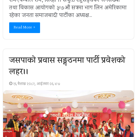
रामएकवाल राम, सिरहा ।। संयुक्त राष्ट्रसङ्घको जनसंख्या
तथा विकास आयोगको ५७औं सत्रमा भाग लिन अमेरिकामा
रहेका जनता समाजबादी पार्टीका अध्यक्ष…
Read More »
जसपाको प्रवास सङ्गठनमा पार्टी प्रवेशको
लहर।।
१६ बैशाख २०८१, आईतवार ०६:४७