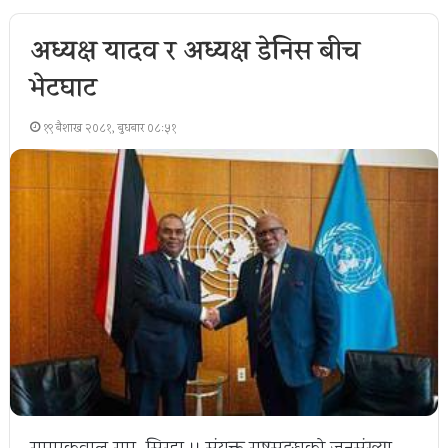
अध्यक्ष यादव र अध्यक्ष डेनिस बीच
भेटघाट
१९ बैशाख २०८१, बुधबार ०८:५१