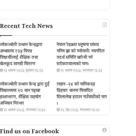
Recent Tech News
लोकज्योती उत्थान केन्द्रद्वारा
नेपाल रेडक्रस धनुषामा सांसद
अम्बासमा १०५ विपन्न
मनिष झा को मनोमानी: नवगठित
विद्यार्थीलाई शैक्षिक तथा
तदर्थ समिति खारेजी गर्न
खेलकुद सामग्री वितरण
सरोकारवालाको माग।
१३ श्रावण २०८३, बुधबार १६:०३
१२ श्रावण २०८३, मंगलवार १३:५३
लोकज्योती उत्थान केन्द्र द्वारा दुई
लहान–२४ को मानिकदह
विद्यालयमा २० थान पङ्खा
डिहवार थानमा विवादित
हस्तान्तरण, शैक्षिक सहयोग
सिलालेख हटाउन गाउँवासीको माग
अभियान निरन्तर
।
१२ श्रावण २०८३, मंगलवार ११:५४
२६ जेष्ठ २०८३, मंगलवार १०:२४
Find us on Facebook