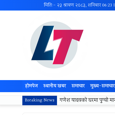
मिति:- २३ श्रावण २०८३, शनिबार
06:23
होमपेज
स्थानीय खबर
समाचार
मुख्य-समाचार
लोकज्योती उत्थान केन्द्रद्वा
Breaking News