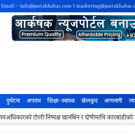
| Email:-
info@jantakhabar.com
|
marketing@jantakhabar.
दुर्घटना
अपराध
शिक्षा-स्वास्थ
खेलकुद
आगलागी
ला
रा अम्बासमा १०५ विपन्न विद्यार्थीलाई शैक्षिक तथा खेलकुद सामग