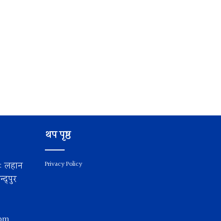
थप पृष्ठ
य: लहान
Privacy Policy
द्पुर
com