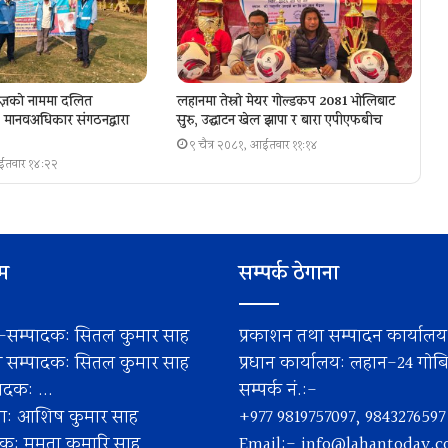
ज्ञकाे नाममा दलित
लहानमा तेस्रो मेयर गोल्डकप 2081 भोलिबाट
ा, मानवअधिकार संगठनद्वारा
सुरु, उद्घाटन खेल झापा र बारा एपीएफबीच
९ चैत्र २०८१, आईतवार ११:१४
आईतवार १४:२२
िम
सम्पर्क ठेगाना
-सम्पादक: सितल कुमार साह
प्रकाशन तथा सम्पादन कार्याल
ी सम्पादक: सितल कुमार साह
प्रधान कार्यालय: लहान-24 गोबिन्
दक: ...
सम्पर्क नं.:-
ता: आशिष कुमार साह
+977 9819757097, 9843276597
पक: ममता कुमारि साह
Email:-
info@lahantoday.