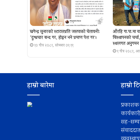
खगेन्द्र सुनारको स्टाटसप्रति जसपाको चेतावनी:
औरहि गा.पा.मा य
‘दुष्प्रचार बन्द गर, होइन भने प्रमाण पेश गर´।
बिस्थापनकाे चर्च
स्थलगत अनुगमन
१० चैत्र २०८१, सोमबार ०९:१९
९ चैत्र २०८१, 
हाम्रो बारेमा
हाम्रो ट
प्रकाशक
कार्यकार
सह–सम्पा
संवाददा
व्यवस्था