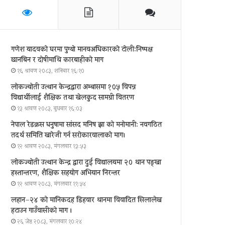
गणेश यादवको घरमा पुग्याे मानवअधिकारकाे टोली:निष्पक्ष
छानबिन र दोषीमाथि कारबाहीको माग
१६ श्रावण २०८३, शनिबार १६:१०
लोकज्योती उत्थान केन्द्रद्वारा अम्बासमा १०५ विपन्न
विद्यार्थीलाई शैक्षिक तथा खेलकुद सामग्री वितरण
१३ श्रावण २०८३, बुधबार १६:०३
नेपाल रेडक्रस धनुषामा सांसद मनिष झा को मनोमानी: नवगठित
तदर्थ समिति खारेजी गर्न सरोकारवालाको माग।
१२ श्रावण २०८३, मंगलवार १३:५३
लोकज्योती उत्थान केन्द्र द्वारा दुई विद्यालयमा २० थान पङ्खा
हस्तान्तरण, शैक्षिक सहयोग अभियान निरन्तर
१२ श्रावण २०८३, मंगलवार ११:५४
लहान–२४ को मानिकदह डिहवार थानमा विवादित सिलालेख
हटाउन गाउँवासीको माग ।
२६ जेष्ठ २०८३, मंगलवार १०:२४