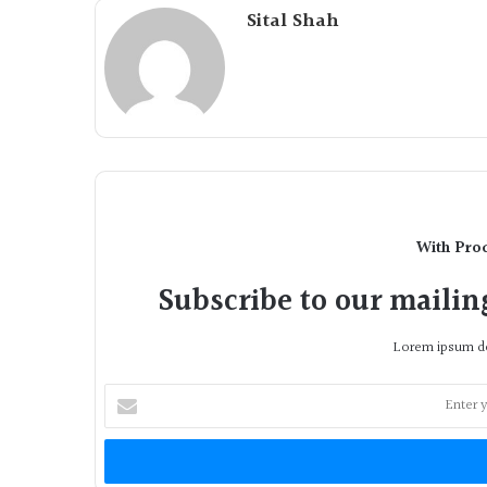
Sital Shah
With Pro
Subscribe to our mailing
Lorem ipsum do
Enter
your
Email
address