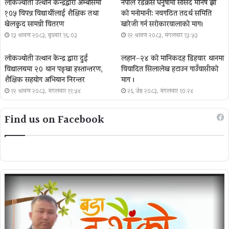
लोकज्योती उत्थान केन्द्रद्वारा अम्बासमा
नेपाल रेडक्रस धनुषामा सांसद मनिष झा
१०५ विपन्न विद्यार्थीलाई शैक्षिक तथा
को मनोमानी: नवगठित तदर्थ समिति
खेलकुद सामग्री वितरण
खारेजी गर्न सरोकारवालाको माग।
१३ श्रावण २०८३, बुधबार १६:०३
१२ श्रावण २०८३, मंगलवार १३:५३
लोकज्योती उत्थान केन्द्र द्वारा दुई
लहान–२४ को मानिकदह डिहवार थानमा
विद्यालयमा २० थान पङ्खा हस्तान्तरण,
विवादित सिलालेख हटाउन गाउँवासीको
शैक्षिक सहयोग अभियान निरन्तर
माग ।
१२ श्रावण २०८३, मंगलवार ११:५४
२६ जेष्ठ २०८३, मंगलवार १०:२४
Find us on Facebook