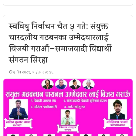
स्ववियु निर्वाचन चैत ५ गते: संयुक्त
चारदलीय गठबन्धनका उम्मेदवारलाई
विजयी गराऔं—समाजवादी विद्यार्थी
संगठन सिरहा
२ चैत्र २०८१, आईतवार १०:५६