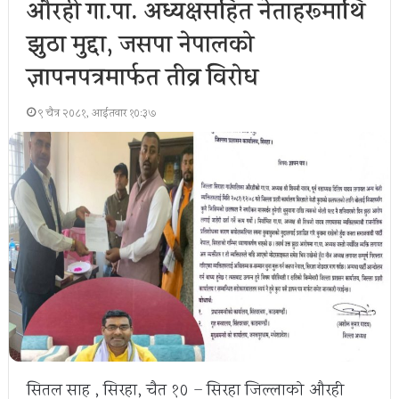
औरही गा.पा. अध्यक्षसहित नेताहरूमाथि
झुठा मुद्दा, जसपा नेपालको
ज्ञापनपत्रमार्फत तीव्र विरोध
९ चैत्र २०८१, आईतवार १०:३७
सितल साह , सिरहा, चैत १० – सिरहा जिल्लाको औरही