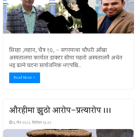
सिरहा ,लहान, चैत्र १०, — सगरमाथा चौधरी आँखा
अस्पतालमा कार्यरत डाक्टर सीमा महतो अस्पतालमै अचेत
भइ ढल्ने घटना सार्वजनिक भएपछि…
Read More »
औरहीमा झुठो आरोप–प्रत्यारोप ।।।
६ चैत्र २०८१, बिहीबार १६:०१