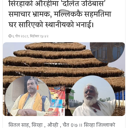
सिरहाको औरहीमा ‘दलित उठिबास’
समाचार भ्रामक, मल्लिककै सहमतिमा
घर सारिएको स्थानीयको भनाई।
६ चैत्र २०८१, बिहीबार १५:४२
सितल साह, सिरहा , औरही , चैत ०७ ।। सिरहा जिल्लाको