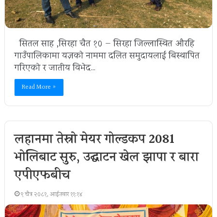
सितल साह ,सिरहा चैत १० — सिरहा जिल्लास्थित औरहि
गाउँपालिकामा यज्ञकाे नाममा दलित समुदायलाई बिस्थापित
गरिएको र जातीय विभेद…
Read More »
लहानमा तेस्रो मेयर गोल्डकप 2081
भोलिबाट सुरु, उद्घाटन खेल झापा र बारा
एपीएफबीच
९ चैत्र २०८१, आईतवार ११:१४