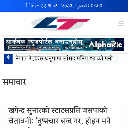
मिति:- २२ श्रावण २०८३, शुक्रबार
03:00
M
नेपाल रेडक्रस धनुषामा सांसद मनिष झा को मनोमानी: नवगठित तदर्थ समिति खारेजी गर्न सरोकारवालाको माग।
समाचार
खगेन्द्र सुनारको स्टाटसप्रति जसपाको
चेतावनी: ‘दुष्प्रचार बन्द गर, होइन भने