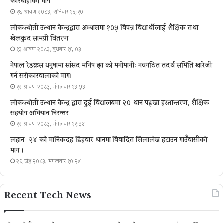
कारबाहीको माग
१६ श्रावण २०८३, शनिबार १६:१०
लोकज्योती उत्थान केन्द्रद्वारा अम्बासमा १०५ विपन्न विद्यार्थीलाई शैक्षिक तथा
खेलकुद सामग्री वितरण
१३ श्रावण २०८३, बुधबार १६:०३
नेपाल रेडक्रस धनुषामा सांसद मनिष झा को मनोमानी: नवगठित तदर्थ समिति खारेजी
गर्न सरोकारवालाको माग।
१२ श्रावण २०८३, मंगलवार १३:५३
लोकज्योती उत्थान केन्द्र द्वारा दुई विद्यालयमा २० थान पङ्खा हस्तान्तरण, शैक्षिक
सहयोग अभियान निरन्तर
१२ श्रावण २०८३, मंगलवार ११:५४
लहान–२४ को मानिकदह डिहवार थानमा विवादित सिलालेख हटाउन गाउँवासीको
माग ।
२६ जेष्ठ २०८३, मंगलवार १०:२४
Recent Tech News