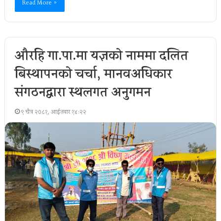
Read More »
औरहि गा.पा.मा यज्ञकाे नाममा दलित
बिस्थापनकाे चर्चा, मानवअधिकार
संगठनद्वारा स्थलगत अनुगमन
९ चैत्र २०८१, आईतवार १४:२२