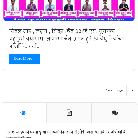
सितल साह , लहान , सिरहा ,चैत ०३।जे.एस. मुरारका
बहुमुखी क्याम्पस, लहानमा चैत ५ गते हुने स्ववियु निर्वाचन
नजिकिँदै गर्दा…
Read More »
Next page
गणेश यादवको घरमा पुग्याे मानवअधिकारकाे टोली:निष्पक्ष छानबिन र दोषीमाथि