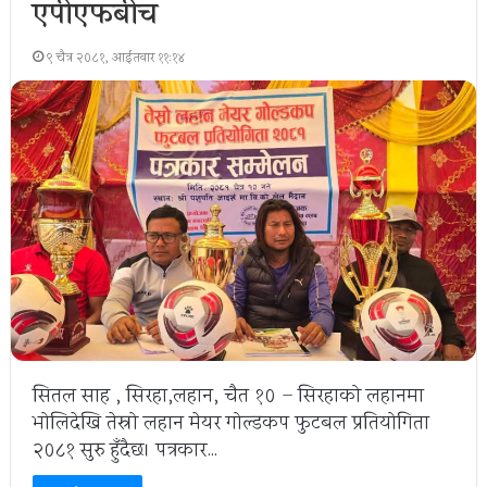
एपीएफबीच
९ चैत्र २०८१, आईतवार ११:१४
सितल साह , सिरहा,लहान, चैत १० – सिरहाको लहानमा
भोलिदेखि तेस्रो लहान मेयर गोल्डकप फुटबल प्रतियोगिता
२०८१ सुरु हुँदैछ। पत्रकार…