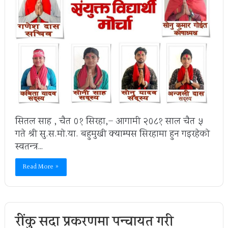
सितल साह , चैत ०१ सिरहा,– आगामी २०८१ साल चैत ५
गते श्री सु.स.मो.या. बहुमुखी क्याम्पस सिरहामा हुन गइरहेको
स्वतन्त्र…
Read More »
रींकु सदा प्रकरणमा पन्चायत गरी