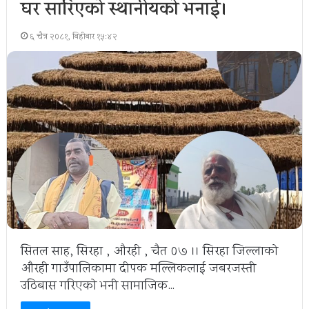
घर सारिएको स्थानीयको भनाई।
६ चैत्र २०८१, बिहीबार १५:४२
सितल साह, सिरहा , औरही , चैत ०७ ।। सिरहा जिल्लाको
औरही गाउँपालिकामा दीपक मल्लिकलाई जबरजस्ती
उठिबास गरिएको भनी सामाजिक…