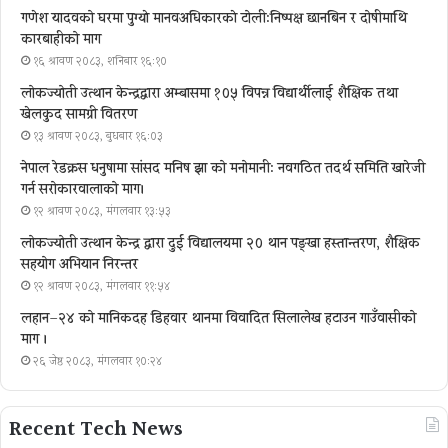
गणेश यादवको घरमा पुग्याे मानवअधिकारकाे टोली:निष्पक्ष छानबिन र दोषीमाथि
कारबाहीको माग
१६ श्रावण २०८३, शनिबार १६:१०
लोकज्योती उत्थान केन्द्रद्वारा अम्बासमा १०५ विपन्न विद्यार्थीलाई शैक्षिक तथा
खेलकुद सामग्री वितरण
१३ श्रावण २०८३, बुधबार १६:०३
नेपाल रेडक्रस धनुषामा सांसद मनिष झा को मनोमानी: नवगठित तदर्थ समिति खारेजी
गर्न सरोकारवालाको माग।
१२ श्रावण २०८३, मंगलवार १३:५३
लोकज्योती उत्थान केन्द्र द्वारा दुई विद्यालयमा २० थान पङ्खा हस्तान्तरण, शैक्षिक
सहयोग अभियान निरन्तर
१२ श्रावण २०८३, मंगलवार ११:५४
लहान–२४ को मानिकदह डिहवार थानमा विवादित सिलालेख हटाउन गाउँवासीको
माग ।
२६ जेष्ठ २०८३, मंगलवार १०:२४
Recent Tech News