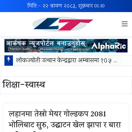
मिति:- २२ श्रावण २०८३, शुक्रबार
01:10
M
लोकज्योती उत्थान केन्द्रद्वारा अम्बासमा १०५ विपन्न विद्यार्थीलाई शैक्षिक तथा खेलकुद सामग्री वितरण
शिक्षा-स्वास्थ
लहानमा तेस्रो मेयर गोल्डकप 2081
भोलिबाट सुरु, उद्घाटन खेल झापा र बारा