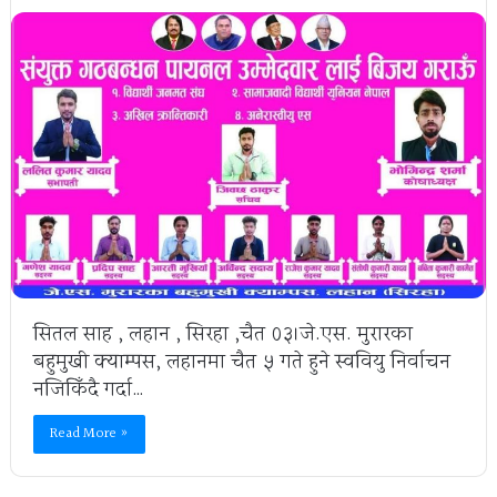
सितल साह , लहान , सिरहा ,चैत ०३।जे.एस. मुरारका
बहुमुखी क्याम्पस, लहानमा चैत ५ गते हुने स्ववियु निर्वाचन
नजिकिँदै गर्दा…
Read More »