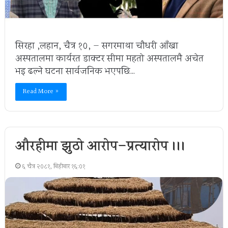
सिरहा ,लहान, चैत्र १०, — सगरमाथा चौधरी आँखा
अस्पतालमा कार्यरत डाक्टर सीमा महतो अस्पतालमै अचेत
भइ ढल्ने घटना सार्वजनिक भएपछि…
Read More »
औरहीमा झुठो आरोप–प्रत्यारोप ।।।
६ चैत्र २०८१, बिहीबार १६:०१