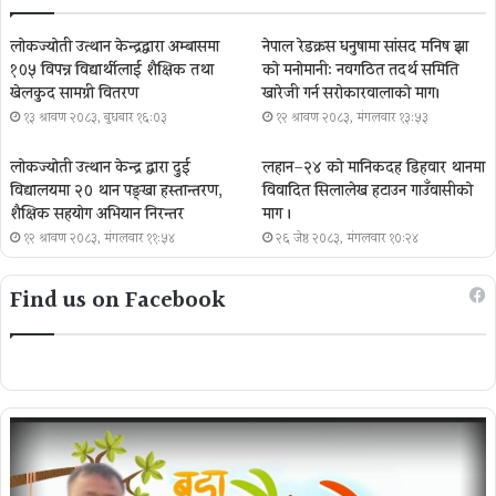
लोकज्योती उत्थान केन्द्रद्वारा अम्बासमा
नेपाल रेडक्रस धनुषामा सांसद मनिष झा
१०५ विपन्न विद्यार्थीलाई शैक्षिक तथा
को मनोमानी: नवगठित तदर्थ समिति
खेलकुद सामग्री वितरण
खारेजी गर्न सरोकारवालाको माग।
१३ श्रावण २०८३, बुधबार १६:०३
१२ श्रावण २०८३, मंगलवार १३:५३
लोकज्योती उत्थान केन्द्र द्वारा दुई
लहान–२४ को मानिकदह डिहवार थानमा
विद्यालयमा २० थान पङ्खा हस्तान्तरण,
विवादित सिलालेख हटाउन गाउँवासीको
शैक्षिक सहयोग अभियान निरन्तर
माग ।
१२ श्रावण २०८३, मंगलवार ११:५४
२६ जेष्ठ २०८३, मंगलवार १०:२४
Find us on Facebook