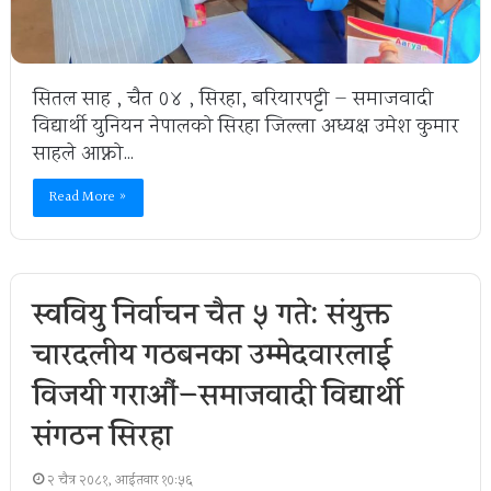
सितल साह , चैत ०४ , सिरहा, बरियारपट्टी — समाजवादी
विद्यार्थी युनियन नेपालको सिरहा जिल्ला अध्यक्ष उमेश कुमार
साहले आफ्नो…
Read More »
स्ववियु निर्वाचन चैत ५ गते: संयुक्त
चारदलीय गठबन्धनका उम्मेदवारलाई
विजयी गराऔं—समाजवादी विद्यार्थी
संगठन सिरहा
२ चैत्र २०८१, आईतवार १०:५६