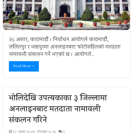
२८ असार, काठमाडौं । निर्वाचन आयोगले काठमाडौं,
ललितपुर र भक्तपुरमा अनलाइनबाट फोटोसहितको मतदाता
नामावली संकलन गर्ने भएको छ । आयोगले…
Read More »
भोलिदेखि उपत्यकाका ३ जिल्लामा
अनलाइनबाट मतदाता नामावली
संकलन गरिने
२८ असार २०७९, मंगलवार १८:१६
0