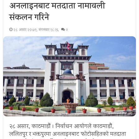
अनलाइनबाट मतदाता नामावली
संकलन गरिने
२८ असार २०७९, मंगलवार १८:१६
0
२८ असार, काठमाडौं । निर्वाचन आयोगले काठमाडौं,
ललितपुर र भक्तपुरमा अनलाइनबाट फोटोसहितको मतदाता