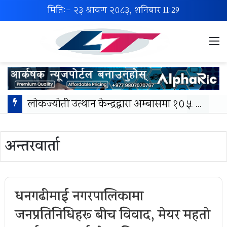
मिति:- २३ श्रावण २०८३, शनिबार
11:29
M
लोकज्योती उत्थान केन्द्रद्वारा अम्बासमा १०५ विपन्न विद्यार्थीलाई शैक्षिक तथा खेलकुद सामग्री वितरण
अन्तरवार्ता
धनगढीमाई नगरपालिकामा
जनप्रतिनिधिहरू बीच विवाद, मेयर महतो