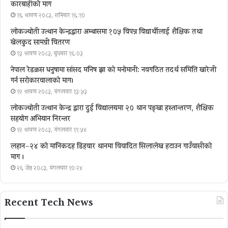
कारबाहीको माग
१६ श्रावण २०८३, शनिबार १६:१०
लोकज्योती उत्थान केन्द्रद्वारा अम्बासमा १०५ विपन्न विद्यार्थीलाई शैक्षिक तथा
खेलकुद सामग्री वितरण
१३ श्रावण २०८३, बुधबार १६:०३
नेपाल रेडक्रस धनुषामा सांसद मनिष झा को मनोमानी: नवगठित तदर्थ समिति खारेजी
गर्न सरोकारवालाको माग।
१२ श्रावण २०८३, मंगलवार १३:५३
लोकज्योती उत्थान केन्द्र द्वारा दुई विद्यालयमा २० थान पङ्खा हस्तान्तरण, शैक्षिक
सहयोग अभियान निरन्तर
१२ श्रावण २०८३, मंगलवार ११:५४
लहान–२४ को मानिकदह डिहवार थानमा विवादित सिलालेख हटाउन गाउँवासीको
माग ।
२६ जेष्ठ २०८३, मंगलवार १०:२४
Recent Tech News