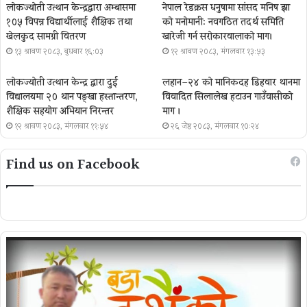
लोकज्योती उत्थान केन्द्रद्वारा अम्बासमा
नेपाल रेडक्रस धनुषामा सांसद मनिष झा
१०५ विपन्न विद्यार्थीलाई शैक्षिक तथा
को मनोमानी: नवगठित तदर्थ समिति
खेलकुद सामग्री वितरण
खारेजी गर्न सरोकारवालाको माग।
१३ श्रावण २०८३, बुधबार १६:०३
१२ श्रावण २०८३, मंगलवार १३:५३
लोकज्योती उत्थान केन्द्र द्वारा दुई
लहान–२४ को मानिकदह डिहवार थानमा
विद्यालयमा २० थान पङ्खा हस्तान्तरण,
विवादित सिलालेख हटाउन गाउँवासीको
शैक्षिक सहयोग अभियान निरन्तर
माग ।
१२ श्रावण २०८३, मंगलवार ११:५४
२६ जेष्ठ २०८३, मंगलवार १०:२४
Find us on Facebook