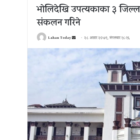
भोलिदेखि उपत्यकाका ३ जिल्
संकलन गरिने
Send
Lahan Today
२८ असार २०७९, मंगलवार १८:१६
an
email