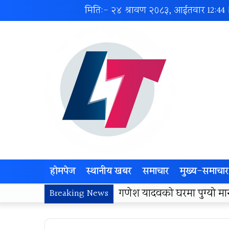
मिति:- २४ श्रावण २०८३, आईतवार
12:44
होमपेज
स्थानीय खबर
समाचार
मुख्य-समाचार
लोकज्योती उत्थान केन्द्रद्वा
Breaking News