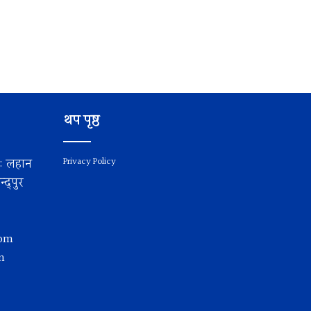
थप पृष्ठ
य: लहान
Privacy Policy
द्पुर
com
m