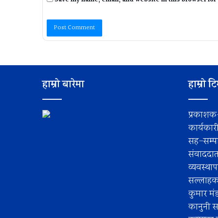
Save my name, email, and website in this browser for
हाम्रो बारेमा
हाम्रो ट
प्रकाशक
कार्यकार
सह–सम्पा
संवाददा
व्यवस्था
सल्लाहकार
कुमार मं
कानुनी स