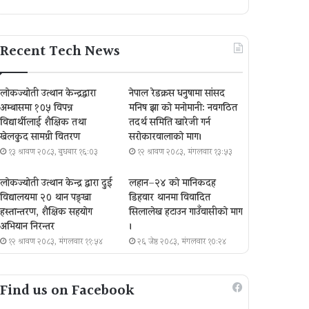
Recent Tech News
लोकज्योती उत्थान केन्द्रद्वारा
नेपाल रेडक्रस धनुषामा सांसद
अम्बासमा १०५ विपन्न
मनिष झा को मनोमानी: नवगठित
विद्यार्थीलाई शैक्षिक तथा
तदर्थ समिति खारेजी गर्न
खेलकुद सामग्री वितरण
सरोकारवालाको माग।
१३ श्रावण २०८३, बुधबार १६:०३
१२ श्रावण २०८३, मंगलवार १३:५३
लोकज्योती उत्थान केन्द्र द्वारा दुई
लहान–२४ को मानिकदह
विद्यालयमा २० थान पङ्खा
डिहवार थानमा विवादित
हस्तान्तरण, शैक्षिक सहयोग
सिलालेख हटाउन गाउँवासीको माग
अभियान निरन्तर
।
१२ श्रावण २०८३, मंगलवार ११:५४
२६ जेष्ठ २०८३, मंगलवार १०:२४
Find us on Facebook