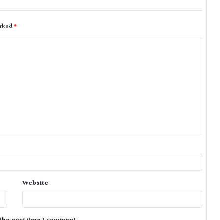
arked
*
Website