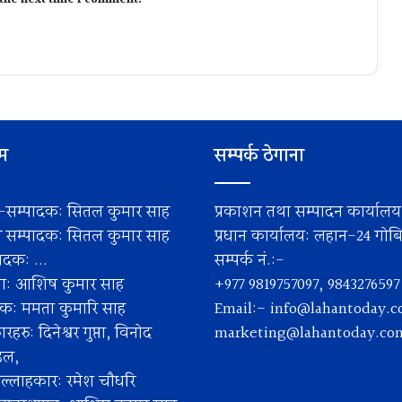
 the next time I comment.
िम
सम्पर्क ठेगाना
-सम्पादक: सितल कुमार साह
प्रकाशन तथा सम्पादन कार्याल
ी सम्पादक: सितल कुमार साह
प्रधान कार्यालय: लहान-24 गोबिन्
दक: ...
सम्पर्क नं.:-
ता: आशिष कुमार साह
+977 9819757097, 9843276597
पक: ममता कुमारि साह
Email:-
info@lahantoday.
हरु: दिनेश्वर गुप्ता, विनोद
marketing@lahantoday.co
डल,
ल्लाहकार: रमेश चाैधरि