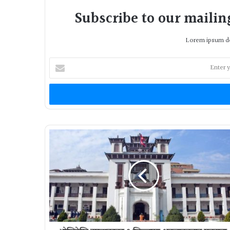
Subscribe to our mailing
Lorem ipsum do
Enter
your
Email
address