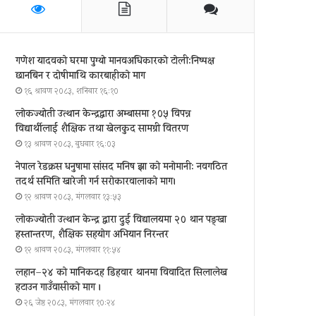
गणेश यादवको घरमा पुग्याे मानवअधिकारकाे टोली:निष्पक्ष
छानबिन र दोषीमाथि कारबाहीको माग
१६ श्रावण २०८३, शनिबार १६:१०
लोकज्योती उत्थान केन्द्रद्वारा अम्बासमा १०५ विपन्न
विद्यार्थीलाई शैक्षिक तथा खेलकुद सामग्री वितरण
१३ श्रावण २०८३, बुधबार १६:०३
नेपाल रेडक्रस धनुषामा सांसद मनिष झा को मनोमानी: नवगठित
तदर्थ समिति खारेजी गर्न सरोकारवालाको माग।
१२ श्रावण २०८३, मंगलवार १३:५३
लोकज्योती उत्थान केन्द्र द्वारा दुई विद्यालयमा २० थान पङ्खा
हस्तान्तरण, शैक्षिक सहयोग अभियान निरन्तर
१२ श्रावण २०८३, मंगलवार ११:५४
लहान–२४ को मानिकदह डिहवार थानमा विवादित सिलालेख
हटाउन गाउँवासीको माग ।
२६ जेष्ठ २०८३, मंगलवार १०:२४