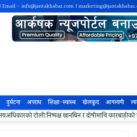
| Email:-
info@jantakhabar.com
|
marketing@jantakhabar
दुर्घटना
अपराध
शिक्षा-स्वास्थ
खेलकुद
आगलागी
ला
रा अम्बासमा १०५ विपन्न विद्यार्थीलाई शैक्षिक तथा खेलकुद सामग