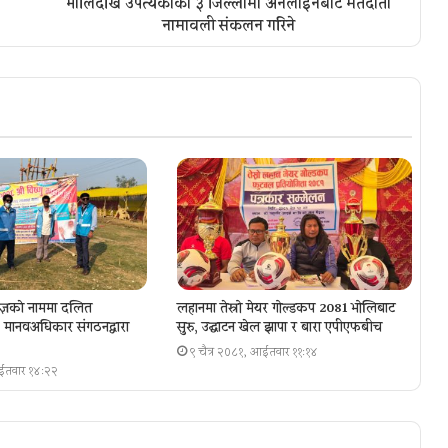
भोलिदेखि उपत्यकाका ३ जिल्लामा अनलाइनबाट मतदाता
नामावली संकलन गरिने
ज्ञकाे नाममा दलित
लहानमा तेस्रो मेयर गोल्डकप 2081 भोलिबाट
ा, मानवअधिकार संगठनद्वारा
सुरु, उद्घाटन खेल झापा र बारा एपीएफबीच
९ चैत्र २०८१, आईतवार ११:१४
आईतवार १४:२२