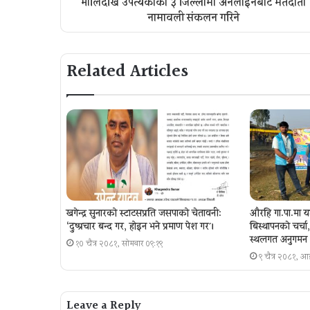
भोलिदेखि उपत्यकाका ३ जिल्लामा अनलाइनबाट मतदाता
नामावली संकलन गरिने
Related Articles
खगेन्द्र सुनारको स्टाटसप्रति जसपाको चेतावनी:
औरहि गा.पा.मा य
‘दुष्प्रचार बन्द गर, होइन भने प्रमाण पेश गर´।
बिस्थापनकाे चर्च
स्थलगत अनुगमन
१० चैत्र २०८१, सोमबार ०९:१९
९ चैत्र २०८१, 
Leave a Reply