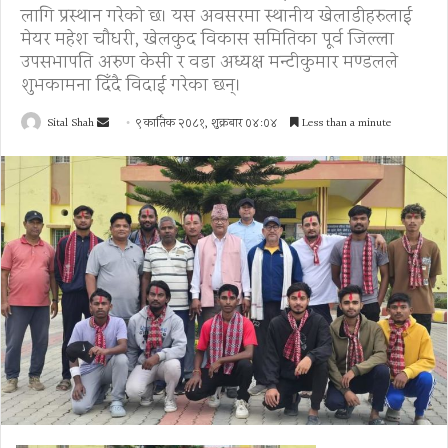
लागि प्रस्थान गरेको छ। यस अवसरमा स्थानीय खेलाडीहरुलाई
मेयर महेश चौधरी, खेलकुद विकास समितिका पूर्व जिल्ला
उपसभापति अरुण केसी र वडा अध्यक्ष मन्टीकुमार मण्डलले
शुभकामना दिँदै विदाई गरेका छन्।
Send
Sital Shah
९ कार्तिक २०८१, शुक्रबार ०४:०४
Less than a minute
an
email