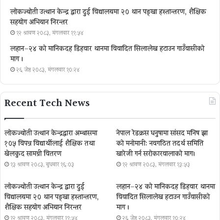
लोकज्योती उत्थान केन्द्र द्वारा दुई विद्यालयमा २० थान पङ्खा हस्तान्तरण, शैक्षिक
सहयोग अभियान निरन्तर
१२ श्रावण २०८३, मंगलवार ११:५४
लहान–२४ को मानिकदह डिहवार थानमा विवादित सिलालेख हटाउन गाउँवासीको
माग ।
२६ जेष्ठ २०८३, मंगलवार १०:२४
Recent Tech News
लोकज्योती उत्थान केन्द्रद्वारा अम्बासमा
नेपाल रेडक्रस धनुषामा सांसद मनिष झा
१०५ विपन्न विद्यार्थीलाई शैक्षिक तथा
को मनोमानी: नवगठित तदर्थ समिति
खेलकुद सामग्री वितरण
खारेजी गर्न सरोकारवालाको माग।
१३ श्रावण २०८३, बुधबार १६:०३
१२ श्रावण २०८३, मंगलवार १३:५३
लोकज्योती उत्थान केन्द्र द्वारा दुई
लहान–२४ को मानिकदह डिहवार थानमा
विद्यालयमा २० थान पङ्खा हस्तान्तरण,
विवादित सिलालेख हटाउन गाउँवासीको
शैक्षिक सहयोग अभियान निरन्तर
माग ।
१२ श्रावण २०८३, मंगलवार ११:५४
२६ जेष्ठ २०८३, मंगलवार १०:२४