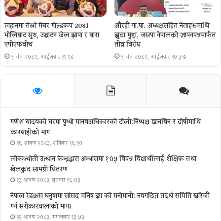
लहानमा तेस्रो मेयर गोल्डकप 2081
औरही गा.पा. अध्यक्षसहित नेताहरूमाथि
भोलिबाट सुरु, उद्घाटन खेल झापा र बारा
झुठा मुद्दा, जसपा नेपालको ज्ञापनपत्रमार्फत
एपीएफबीच
तीव्र विरोध
९ चैत्र २०८१, आईतवार ११:१४
९ चैत्र २०८१, आईतवार १०:३७
गणेश यादवको घरमा पुग्याे मानवअधिकारकाे टोली:निष्पक्ष छानबिन र दोषीमाथि
कारबाहीको माग
१६ श्रावण २०८३, शनिबार १६:१०
लोकज्योती उत्थान केन्द्रद्वारा अम्बासमा १०५ विपन्न विद्यार्थीलाई शैक्षिक तथा
खेलकुद सामग्री वितरण
१३ श्रावण २०८३, बुधबार १६:०३
नेपाल रेडक्रस धनुषामा सांसद मनिष झा को मनोमानी: नवगठित तदर्थ समिति खारेजी
गर्न सरोकारवालाको माग।
१२ श्रावण २०८३, मंगलवार १३:५३