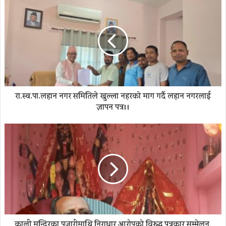
रा.स्व.पा.लहान नगर समितिले खुल्ला नहरको माग गर्दै लहान नगरलाई
ज्ञापन पत्र।।
काली मन्दिरका पुजारीमाथि निराधार आरोपको विरुद्ध पत्रकार सम्मेलन,