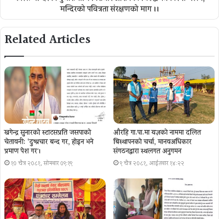
मन्दिरको पवित्रता संरक्षणको माग ।।
Related Articles
खगेन्द्र सुनारको स्टाटसप्रति जसपाको
औरहि गा.पा.मा यज्ञकाे नाममा दलित
चेतावनी: ‘दुष्प्रचार बन्द गर, होइन भने
बिस्थापनकाे चर्चा, मानवअधिकार
प्रमाण पेश गर´।
संगठनद्वारा स्थलगत अनुगमन
१० चैत्र २०८१, सोमबार ०९:१९
९ चैत्र २०८१, आईतवार १४:२२