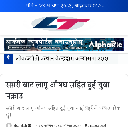
मिति:- २४ श्रावण २०८३, आईतवार
06:22
M
लोकज्योती उत्थान केन्द्रद्वारा अम्बासमा १०५ विपन्न विद्यार्थीलाई शैक्षिक तथा खेलकुद सामग्री वितरण
सप्तरी बाट लागू औषध सहित दुई युवा
पक्राउ
सप्तरी बाट लागू औषध सहित दुई युवा लाई प्रहरीले पक्राउ गरेका
छ्न।
Send
Sital Shah
१७ फाल्गुन २०८१, शनिबार ०८:३८
1 minute read