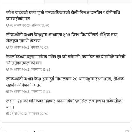
गणेश यादवको घरमा पुग्याे मानवअधिकारकाे टोली:निष्पक्ष छानबिन र दोषीमाथि
कारबाहीको माग
१६ श्रावण २०८३, शनिबार १६:१०
लोकज्योती उत्थान केन्द्रद्वारा अम्बासमा १०५ विपन्न विद्यार्थीलाई शैक्षिक तथा
खेलकुद सामग्री वितरण
१३ श्रावण २०८३, बुधबार १६:०३
नेपाल रेडक्रस धनुषामा सांसद मनिष झा को मनोमानी: नवगठित तदर्थ समिति खारेजी
गर्न सरोकारवालाको माग।
१२ श्रावण २०८३, मंगलवार १३:५३
लोकज्योती उत्थान केन्द्र द्वारा दुई विद्यालयमा २० थान पङ्खा हस्तान्तरण, शैक्षिक
सहयोग अभियान निरन्तर
१२ श्रावण २०८३, मंगलवार ११:५४
लहान–२४ को मानिकदह डिहवार थानमा विवादित सिलालेख हटाउन गाउँवासीको
माग ।
२६ जेष्ठ २०८३, मंगलवार १०:२४