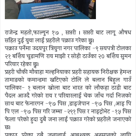
राजेन्द्र महतो,फाल्गुन १७ , सप्तरी । सप्तरी बाट लागू औषध
सहित दुई युवा लाई प्रहरीले पक्राउ गरेका छ्न।
पक्राउ पर्नेमा उदयपुर त्रियुगा नगर पालिका -९ सयपत्री टोलका
२१ बर्शिय चुडामणि राय माझी र सोही ठाउँका २० बर्शिय सुमन
परियार रहेका छ्न।
प्रहरी चौकी मौवाहा मल्हनियाका प्रहरी सहायक निरीक्षक हेमन्त
तामाङको कमान्डमा खटिएको टोलि ले बलान बिहुल गाउँ
पालिका- १ बलान खोला बाट भारत को लौकहा ठाडी बाट
पैदल आउदै गरेको राय र परियारलाई चेक जाँच गर्दा निजको
साथ बाट फेनारगन -९७ पिस ,डाइजेपान -९७ पिस ,आइ पि
पि एल -९७ पिस गरि जम्मा -२९१ पिस र नाइट्रोभेट -१५ पिस
फेला परेको हुदा दुबै जना लाई पक्राउ गरेको प्रहरीले जनाएको
छ।
पकाउ परेका दुबै जनालाई आबश्यक अनुसन्धानको लागि