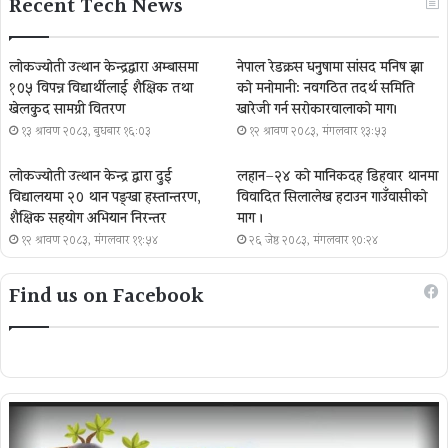
Recent Tech News
लोकज्योती उत्थान केन्द्रद्वारा अम्बासमा
नेपाल रेडक्रस धनुषामा सांसद मनिष झा
१०५ विपन्न विद्यार्थीलाई शैक्षिक तथा
को मनोमानी: नवगठित तदर्थ समिति
खेलकुद सामग्री वितरण
खारेजी गर्न सरोकारवालाको माग।
१३ श्रावण २०८३, बुधबार १६:०३
१२ श्रावण २०८३, मंगलवार १३:५३
लोकज्योती उत्थान केन्द्र द्वारा दुई
लहान–२४ को मानिकदह डिहवार थानमा
विद्यालयमा २० थान पङ्खा हस्तान्तरण,
विवादित सिलालेख हटाउन गाउँवासीको
शैक्षिक सहयोग अभियान निरन्तर
माग ।
१२ श्रावण २०८३, मंगलवार ११:५४
२६ जेष्ठ २०८३, मंगलवार १०:२४
Find us on Facebook