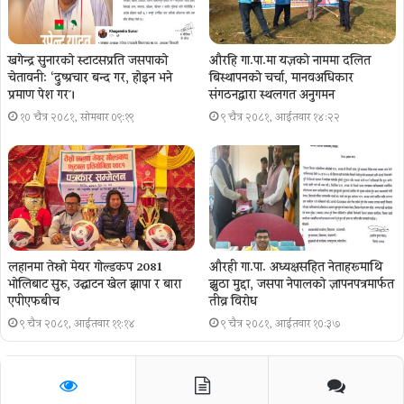
खगेन्द्र सुनारको स्टाटसप्रति जसपाको
औरहि गा.पा.मा यज्ञकाे नाममा दलित
चेतावनी: ‘दुष्प्रचार बन्द गर, होइन भने
बिस्थापनकाे चर्चा, मानवअधिकार
प्रमाण पेश गर´।
संगठनद्वारा स्थलगत अनुगमन
१० चैत्र २०८१, सोमबार ०९:१९
९ चैत्र २०८१, आईतवार १४:२२
लहानमा तेस्रो मेयर गोल्डकप 2081
औरही गा.पा. अध्यक्षसहित नेताहरूमाथि
भोलिबाट सुरु, उद्घाटन खेल झापा र बारा
झुठा मुद्दा, जसपा नेपालको ज्ञापनपत्रमार्फत
एपीएफबीच
तीव्र विरोध
९ चैत्र २०८१, आईतवार ११:१४
९ चैत्र २०८१, आईतवार १०:३७