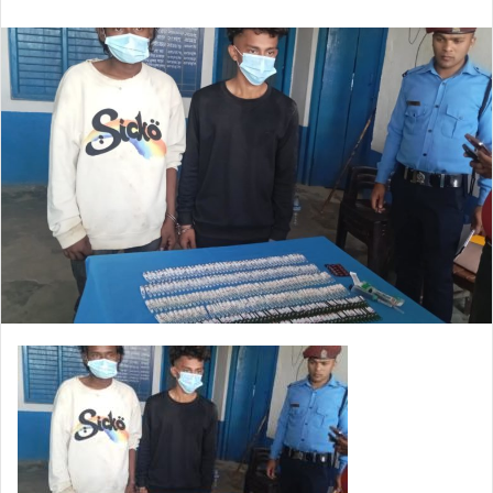
an
email