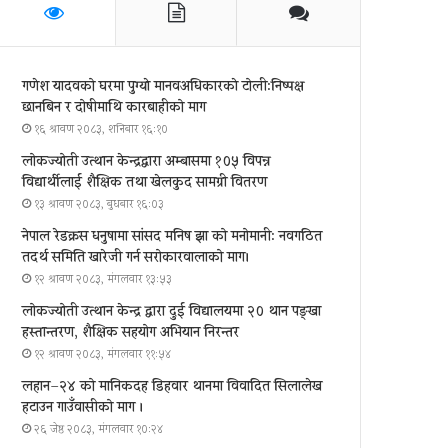
गणेश यादवको घरमा पुग्याे मानवअधिकारकाे टोली:निष्पक्ष
छानबिन र दोषीमाथि कारबाहीको माग
१६ श्रावण २०८३, शनिबार १६:१०
लोकज्योती उत्थान केन्द्रद्वारा अम्बासमा १०५ विपन्न
विद्यार्थीलाई शैक्षिक तथा खेलकुद सामग्री वितरण
१३ श्रावण २०८३, बुधबार १६:०३
नेपाल रेडक्रस धनुषामा सांसद मनिष झा को मनोमानी: नवगठित
तदर्थ समिति खारेजी गर्न सरोकारवालाको माग।
१२ श्रावण २०८३, मंगलवार १३:५३
लोकज्योती उत्थान केन्द्र द्वारा दुई विद्यालयमा २० थान पङ्खा
हस्तान्तरण, शैक्षिक सहयोग अभियान निरन्तर
१२ श्रावण २०८३, मंगलवार ११:५४
लहान–२४ को मानिकदह डिहवार थानमा विवादित सिलालेख
हटाउन गाउँवासीको माग ।
२६ जेष्ठ २०८३, मंगलवार १०:२४