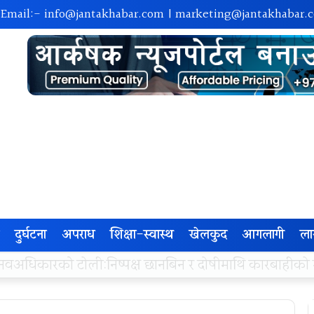
 Email:-
info@jantakhabar.com
|
marketing@jantakhabar.
दुर्घटना
अपराध
शिक्षा-स्वास्थ
खेलकुद
आगलागी
ला
रा अम्बासमा १०५ विपन्न विद्यार्थीलाई शैक्षिक तथा खेलकुद सामग