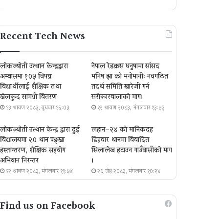
Recent Tech News
लोकज्योती उत्थान केन्द्रद्वारा
नेपाल रेडक्रस धनुषामा सांसद
अम्बासमा १०५ विपन्न
मनिष झा को मनोमानी: नवगठित
विद्यार्थीलाई शैक्षिक तथा
तदर्थ समिति खारेजी गर्न
खेलकुद सामग्री वितरण
सरोकारवालाको माग।
१३ श्रावण २०८३, बुधबार १६:०३
१२ श्रावण २०८३, मंगलवार १३:५३
लोकज्योती उत्थान केन्द्र द्वारा दुई
लहान–२४ को मानिकदह
विद्यालयमा २० थान पङ्खा
डिहवार थानमा विवादित
हस्तान्तरण, शैक्षिक सहयोग
सिलालेख हटाउन गाउँवासीको माग
अभियान निरन्तर
।
१२ श्रावण २०८३, मंगलवार ११:५४
२६ जेष्ठ २०८३, मंगलवार १०:२४
Find us on Facebook