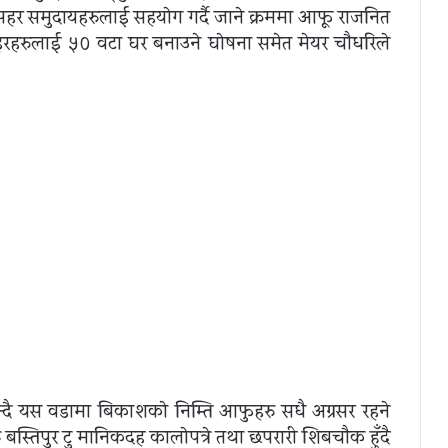
 मुसहर समुदायहरुलाई सहयाेग गर्दै जाने क्रममा आफू राजनित
ुसहरहरुलाई ५०
वटा
घर बनाउने घाेषना समेत मेयर चाैधरिले
्दै यस वडामा बिकाशकाे निम्ति आफुहरु सधै अग्रसर रहने
स्तिपुर टु मानिकदह कालाेपत्रे तथा छपरारी शिबचाैक हुँदै