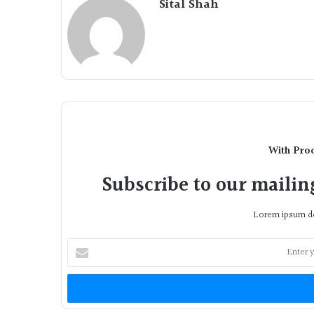
Sital Shah
With Pro
Subscribe to our mailing
Lorem ipsum do
Enter
your
Email
address