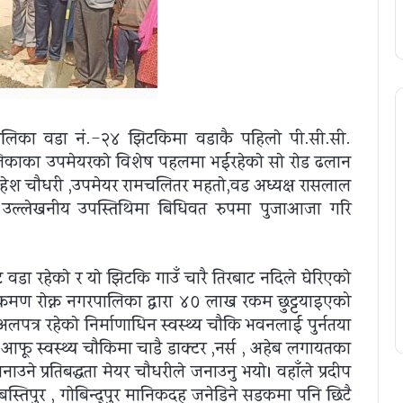
लिका वडा नं.-२४ झिटकिमा वडाकै पहिलाे पी.सी.सी.
िकाका उपमेयरकाे विशेष पहलमा भईरहेकाे साे राेड ढलान
महेश चाैधरी ,उपमेयर रामचलितर महताे,वड अध्यक्ष रासलाल
े उल्लेखनीय उपस्तिथिमा बिधिवत रुपमा पुजाआजा गरि
डा रहेकाे र याे झिटकि गाउँ चारै तिरबाट नदिले घेरिएकाे
तिक्रमण राेक्न नगरपालिका द्वारा ४० लाख रकम छुट्टयाइएको
पत्र रहेकाे निर्माणाधिन स्वस्थ्य चाैकि भवनलाई पुर्नतया
आफू स्वस्थ्य चाैकिमा चाडै डाक्टर ,नर्स , अहेब लगायतका
ाउने प्रतिबद्धता मेयर चाैधरीले जनाउनु भयाे। वहाँले प्रदीप
स्तिपुर , गाेबिन्द्पुर मानिकदह जनेडिने सडकमा पनि छिटै