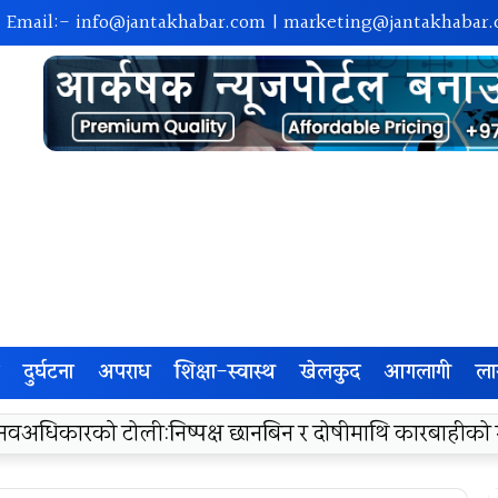
| Email:-
info@jantakhabar.com
|
marketing@jantakhabar
दुर्घटना
अपराध
शिक्षा-स्वास्थ
खेलकुद
आगलागी
ला
रा अम्बासमा १०५ विपन्न विद्यार्थीलाई शैक्षिक तथा खेलकुद सामग