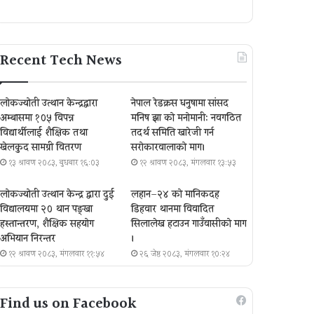
Recent Tech News
लोकज्योती उत्थान केन्द्रद्वारा
नेपाल रेडक्रस धनुषामा सांसद
अम्बासमा १०५ विपन्न
मनिष झा को मनोमानी: नवगठित
विद्यार्थीलाई शैक्षिक तथा
तदर्थ समिति खारेजी गर्न
खेलकुद सामग्री वितरण
सरोकारवालाको माग।
१३ श्रावण २०८३, बुधबार १६:०३
१२ श्रावण २०८३, मंगलवार १३:५३
लोकज्योती उत्थान केन्द्र द्वारा दुई
लहान–२४ को मानिकदह
विद्यालयमा २० थान पङ्खा
डिहवार थानमा विवादित
हस्तान्तरण, शैक्षिक सहयोग
सिलालेख हटाउन गाउँवासीको माग
अभियान निरन्तर
।
१२ श्रावण २०८३, मंगलवार ११:५४
२६ जेष्ठ २०८३, मंगलवार १०:२४
Find us on Facebook