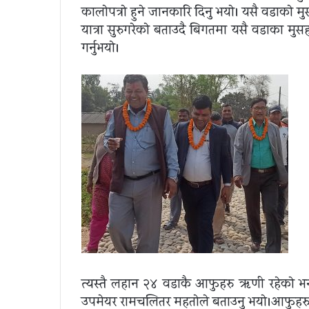
कालाेपत्राे हुने जानकारि दिनु भयाे। यसै वडाकाे
यात्रा सुरुगरेकाे बताउदै बिगतमा यसै वडाका म
गर्नुभयाे।
त्यस्तै लहान २४ वडाकै आफुहरु ऋणी रहेकाे भन
उपमेयर रामचलितर महताेले बताउनु भयाे।आफुहरु ब