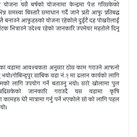
ाेजना यसै बर्षकाे याेजनामा केन्द्रमा पेश गरिसकेकाे
न्न समस्या बिस्तारै समाधान गर्दै जाने प्रती आफु प्रतिबद्ध
तै
बनाउने
आफुहरुकाे याेजना रहेकाेले दुईटै दह पाेखरीलाई
्यटक भित्राउने उदेश्य रहेकाे जानकारि उपमेयर महताेले दिनु
गायतका वडामा आवश्यकता अनुसार ठाेस काम गराउने आफनो
 भयाे।गाेबिन्द्पुर साबिक वडा नं.१ मा ढलान कार्यको लागि
काे लागि उपयाेग गर्ने बताउनु भयाे। सररे खाेलामा पुल
डि बढिसकेको जानकारि गराउदै यस वडामा कृषि
महरु धेरै मात्रामा गर्नु पर्ने भएकाेले साे काे लागि पहल
याे।