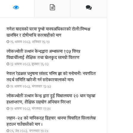
गणेश यादवको घरमा पुग्याे मानवअधिकारकाे टोली:निष्पक्ष
छानबिन र दोषीमाथि कारबाहीको माग
१६ श्रावण २०८३, शनिबार १६:१०
लोकज्योती उत्थान केन्द्रद्वारा अम्बासमा १०५ विपन्न
विद्यार्थीलाई शैक्षिक तथा खेलकुद सामग्री वितरण
१३ श्रावण २०८३, बुधबार १६:०३
नेपाल रेडक्रस धनुषामा सांसद मनिष झा को मनोमानी: नवगठित
तदर्थ समिति खारेजी गर्न सरोकारवालाको माग।
१२ श्रावण २०८३, मंगलवार १३:५३
लोकज्योती उत्थान केन्द्र द्वारा दुई विद्यालयमा २० थान पङ्खा
हस्तान्तरण, शैक्षिक सहयोग अभियान निरन्तर
१२ श्रावण २०८३, मंगलवार ११:५४
लहान–२४ को मानिकदह डिहवार थानमा विवादित सिलालेख
हटाउन गाउँवासीको माग ।
२६ जेष्ठ २०८३, मंगलवार १०:२४