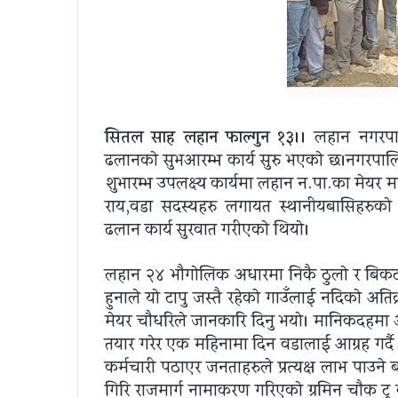
सितल साह लहान फाल्गुन १३।।
लहान नगरपा
ढलानकाे सुभआरम्भ कार्य सुरु भएकाे छ।नगरपाल
शुभारम्भ उपलक्ष्य कार्यमा लहान न.पा.का मेयर 
राय,वडा सदस्यहरु लगायत स्थानीयबासिहरुका
ढलान कार्य सुरवात गरीएकाे थियाे।
लहान २४ भाैगाेलिक अधारमा निकै ठुलाे र बिकट व
हुनाले याे टापु जस्तै रहेकाे गाउँलाई नदिकाे अ
मेयर चाैधरिले जानकारि दिनु भयाे। मानिकदहमा अल
तयार गरेर एक महिनामा दिन वडालाई आग्रह गर्दै 
कर्मचारी पठाएर जनताहरुले प्रत्यक्ष लाभ पाउने बन
गिरि
राजमार्ग
नामाकरण गरिएकाे ग्रमिन चाैक टु ब