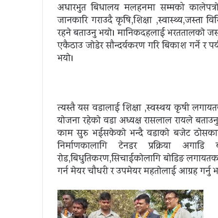
अधारभुत बिधालय मलहनमा सम्मको कालेपत्राे य
जानकारि गराउदै कृषि,शिक्षा ,स्वास्थ्य,जस्ता विभि
रहने बताउनु भयाे। मानिकदहलाई भरततालकाे जस्
एकैठाउ जाेडेर साैन्दर्यकरण गरि बिकाश गर्ने र पर
भयाे।
त्यस्तै यस वडालाई शिक्षा ,स्वस्थय कृषी ल
याेजना रहेकाे वडा अध्यक्ष रासलाल रायले बताउनु
काम सुरु भईसकेकाे भन्दै वडाकाे बजेट ठाेसकाम
निर्माणकालागि टेनडर प्रक्रिया अगा
राेड,बिधुतिकरण,सिचाईकाेलागि बाेडिङ लगायतका का
गर्न मेयर चाैधरी र उपमेयर महताेलाई आग्रह गर्नु भ