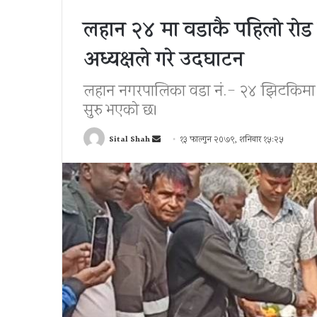
लहान २४ मा वडाकै पहिलाे राेड
अध्यक्षले गरे उदघाटन
लहान नगरपालिका वडा नं.- २४ झिटकिमा वड
सुरु भएकाे छ।
Send
Sital Shah
१३ फाल्गुन २०७९, शनिबार १५:२५
an
email