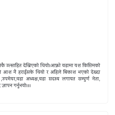
निकै उत्साहित देखिएकाे थियाे।आफ्नो वडामा यश किसिमकाे
ाे आश नै हराईसके थियाे र
अहिले बिकाश भएकाे देख्दा
उपमेयर,वडा अध्यक्ष,वडा सदस्य लगायत सम्पुर्ण नेता,
्ञापन गर्नुभयाे।।।