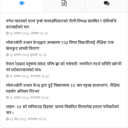
गणेश यादवको घरमा पुग्याे मानवअधिकारकाे टोली:निष्पक्ष छानबिन र दोषीमाथि
कारबाहीको माग
१६ श्रावण २०८३, शनिबार १६:१०
लोकज्योती उत्थान केन्द्रद्वारा अम्बासमा १०५ विपन्न विद्यार्थीलाई शैक्षिक तथा
खेलकुद सामग्री वितरण
१३ श्रावण २०८३, बुधबार १६:०३
नेपाल रेडक्रस धनुषामा सांसद मनिष झा को मनोमानी: नवगठित तदर्थ समिति खारेजी
गर्न सरोकारवालाको माग।
१२ श्रावण २०८३, मंगलवार १३:५३
लोकज्योती उत्थान केन्द्र द्वारा दुई विद्यालयमा २० थान पङ्खा हस्तान्तरण, शैक्षिक
सहयोग अभियान निरन्तर
१२ श्रावण २०८३, मंगलवार ११:५४
लहान–२४ को मानिकदह डिहवार थानमा विवादित सिलालेख हटाउन गाउँवासीको
माग ।
२६ जेष्ठ २०८३, मंगलवार १०:२४