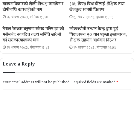
मानवअधिकारकाे टोली:निष्पक्ष छानबिन र
१०५ विपन्न विद्यार्थीलाई शैक्षिक तथा
दोषीमाथि कारबाहीको माग
खेलकुद सामग्री वितरण
१६ श्रावण २०८३, शनिबार १६:१०
१३ श्रावण २०८३, बुधबार १६:०३
नेपाल रेडक्रस धनुषामा सांसद मनिष झा को
लोकज्योती उत्थान केन्द्र द्वारा दुई
मनोमानी: नवगठित तदर्थ समिति खारेजी
विद्यालयमा २० थान पङ्खा हस्तान्तरण,
गर्न सरोकारवालाको माग।
शैक्षिक सहयोग अभियान निरन्तर
१२ श्रावण २०८३, मंगलवार १३:५३
१२ श्रावण २०८३, मंगलवार ११:५४
Leave a Reply
Your email address will not be published.
Required fields are marked
*