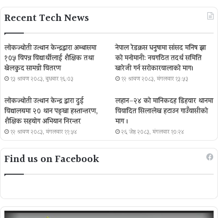
Recent Tech News
लोकज्योती उत्थान केन्द्रद्वारा अम्बासमा
नेपाल रेडक्रस धनुषामा सांसद मनिष झा
१०५ विपन्न विद्यार्थीलाई शैक्षिक तथा
को मनोमानी: नवगठित तदर्थ समिति
खेलकुद सामग्री वितरण
खारेजी गर्न सरोकारवालाको माग।
१३ श्रावण २०८३, बुधबार १६:०३
१२ श्रावण २०८३, मंगलवार १३:५३
लोकज्योती उत्थान केन्द्र द्वारा दुई
लहान–२४ को मानिकदह डिहवार थानमा
विद्यालयमा २० थान पङ्खा हस्तान्तरण,
विवादित सिलालेख हटाउन गाउँवासीको
शैक्षिक सहयोग अभियान निरन्तर
माग ।
१२ श्रावण २०८३, मंगलवार ११:५४
२६ जेष्ठ २०८३, मंगलवार १०:२४
Find us on Facebook