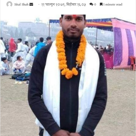
Send
Sital Shah
११ फाल्गुन २०७९, बिहीबार १६:०५
0
1 minute read
an
email