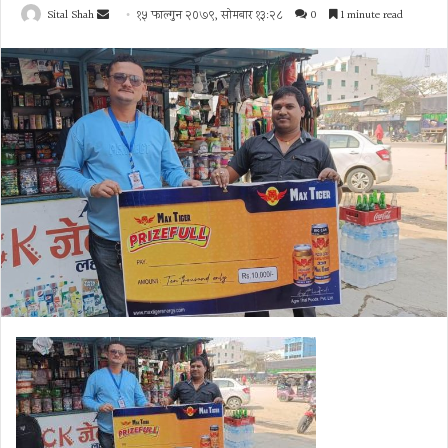
Send
Sital Shah
१५ फाल्गुन २०७९, सोमबार १३:२८
0
1 minute read
an
email