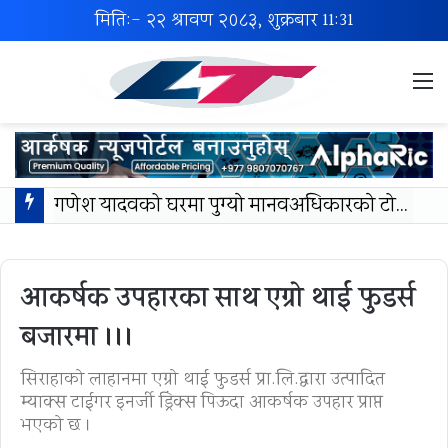
मिति:- २२ श्रावण २०८३, शुक्रबार
11:31
M
गणेश यादवको घरमा पुग्याे मानवअधिकारकाे टोली:निष्पक्ष छानबिन र दोषीमाथि कारबाहीको माग
आकर्षक उपहारका साथ एग्रो थाई फुडर्स
बजारमा ।।।
सिराहाको लाहानमा एग्रो थाई फुडर्स प्रा.लि.द्वारा उत्पादित
म्याक्स टाईगर इनर्जी ड्रिंक्स पिऊदा आकर्षक उपहार प्राप्त
भएको छ ।