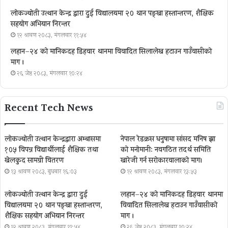
लोकज्योती उत्थान केन्द्र द्वारा दुई विद्यालयमा २० थान पङ्खा हस्तान्तरण, शैक्षिक
सहयोग अभियान निरन्तर
१२ श्रावण २०८३, मंगलवार ११:५४
लहान–२४ को मानिकदह डिहवार थानमा विवादित सिलालेख हटाउन गाउँवासीको
माग ।
२६ जेष्ठ २०८३, मंगलवार १०:२४
Recent Tech News
लोकज्योती उत्थान केन्द्रद्वारा अम्बासमा
नेपाल रेडक्रस धनुषामा सांसद मनिष झा
१०५ विपन्न विद्यार्थीलाई शैक्षिक तथा
को मनोमानी: नवगठित तदर्थ समिति
खेलकुद सामग्री वितरण
खारेजी गर्न सरोकारवालाको माग।
१३ श्रावण २०८३, बुधबार १६:०३
१२ श्रावण २०८३, मंगलवार १३:५३
लोकज्योती उत्थान केन्द्र द्वारा दुई
लहान–२४ को मानिकदह डिहवार थानमा
विद्यालयमा २० थान पङ्खा हस्तान्तरण,
विवादित सिलालेख हटाउन गाउँवासीको
शैक्षिक सहयोग अभियान निरन्तर
माग ।
१२ श्रावण २०८३, मंगलवार ११:५४
२६ जेष्ठ २०८३, मंगलवार १०:२४