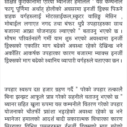
संक्षिप्त कुराकानीमा एरिया म्यानेजर हमालले ” यस कम्पनीले
फागू पूर्णिमा अर्थात् होलीको अवसरमा इनर्जी ड्रिंक्स पिऊने
ग्राहक वर्गहरुलाई मोटरसाईकल,स्कुटर वासिङ्ग मेसिन ,
मोबाईल लगाएत नगद तथा बंफर थुप्रै उपहारहरुका साथ
बजारमा आफ्ना योजनाहरू ल्याएको ” बताउनु भएको छ ।
मौषम परिवर्तनसंगै गर्मी याम शुरु भएको अवस्थामा इनर्जी
ड्रिंक्सको एकातिर माग बढेको अवस्था रहेको देखिन्छ भने
अर्कोतिर आकर्षक उपहारका कारण बजारमा म्याक्स इनर्जी
ड्रिंक्सको माग बढेको स्थानिय व्यापारी वर्गहरुले वताएका छन ।
उपहार स्वरूप दस हजार ग्रहण गर्दै ” परेको उपहार तत्कालै
बिना झन्झट आफूले प्राप्त गरेको सहनीले वताउनु भएको छ ”
ब्यानर सहित खुला रूपमा यस कम्पनीले वितरण गरेको उपहार
योजनाको चौतर्फी प्रसंशा भइरहेको अवस्था रहेको छ भने
म्यानेजर हमालको आदर्श बादी सकारात्मक विचारका कारण
सिरहाका विभिन्न पसलहरुमा ईनर्जी ड्रिंक्सको माग बढेको