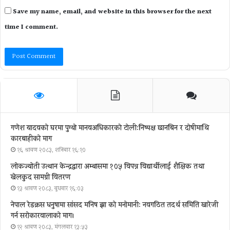
Save my name, email, and website in this browser for the next
time I comment.
गणेश यादवको घरमा पुग्याे मानवअधिकारकाे टोली:निष्पक्ष छानबिन र दोषीमाथि
कारबाहीको माग
१६ श्रावण २०८३, शनिबार १६:१०
लोकज्योती उत्थान केन्द्रद्वारा अम्बासमा १०५ विपन्न विद्यार्थीलाई शैक्षिक तथा
खेलकुद सामग्री वितरण
१३ श्रावण २०८३, बुधबार १६:०३
नेपाल रेडक्रस धनुषामा सांसद मनिष झा को मनोमानी: नवगठित तदर्थ समिति खारेजी
गर्न सरोकारवालाको माग।
१२ श्रावण २०८३, मंगलवार १३:५३