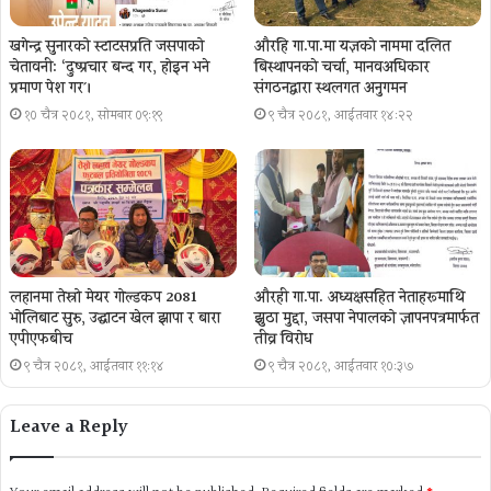
खगेन्द्र सुनारको स्टाटसप्रति जसपाको
औरहि गा.पा.मा यज्ञकाे नाममा दलित
चेतावनी: ‘दुष्प्रचार बन्द गर, होइन भने
बिस्थापनकाे चर्चा, मानवअधिकार
प्रमाण पेश गर´।
संगठनद्वारा स्थलगत अनुगमन
१० चैत्र २०८१, सोमबार ०९:१९
९ चैत्र २०८१, आईतवार १४:२२
लहानमा तेस्रो मेयर गोल्डकप 2081
औरही गा.पा. अध्यक्षसहित नेताहरूमाथि
भोलिबाट सुरु, उद्घाटन खेल झापा र बारा
झुठा मुद्दा, जसपा नेपालको ज्ञापनपत्रमार्फत
एपीएफबीच
तीव्र विरोध
९ चैत्र २०८१, आईतवार ११:१४
९ चैत्र २०८१, आईतवार १०:३७
Leave a Reply