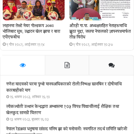
लहानमा तेस्रो मेयर गोल्डकप 2081
औरही गा.पा. अध्यक्षसहित नेताहरूमाथि
भोलिबाट सुरु, उद्घाटन खेल झापा र बारा
झुठा मुद्दा, जसपा नेपालको ज्ञापनपत्रमार्फत
एपीएफबीच
तीव्र विरोध
९ चैत्र २०८१, आईतवार ११:१४
९ चैत्र २०८१, आईतवार १०:३७
गणेश यादवको घरमा पुग्याे मानवअधिकारकाे टोली:निष्पक्ष छानबिन र दोषीमाथि
कारबाहीको माग
१६ श्रावण २०८३, शनिबार १६:१०
लोकज्योती उत्थान केन्द्रद्वारा अम्बासमा १०५ विपन्न विद्यार्थीलाई शैक्षिक तथा
खेलकुद सामग्री वितरण
१३ श्रावण २०८३, बुधबार १६:०३
नेपाल रेडक्रस धनुषामा सांसद मनिष झा को मनोमानी: नवगठित तदर्थ समिति खारेजी