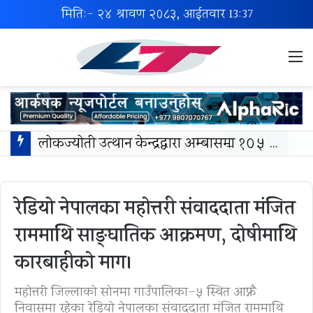
मिति:- २४ श्रावण २०८३, आईतवार
13:37
M
लोकज्योती उत्थान केन्द्रद्वारा अम्बासमा १०५ विपन्न विद्यार्थीलाई शैक्षिक तथा खेलकुद सामग्री वितरण
रेडियो नेपालका महोत्तरी संवाददाता मंजित
राममाथि साङ्घातिक आक्रमण, दोषीमाथि
कारबाहीको माग।
महोत्तरी जिल्लाको सोनमा गाउँपालिका–५ स्थित आफ्नै
निवासमा रहेका रेडियो नेपालका संवाददाता मंजित राममाथि