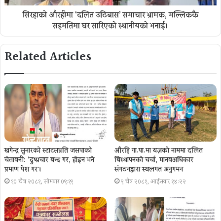
सिरहाको औरहीमा ‘दलित उठिबास’ समाचार भ्रामक, मल्लिककै
सहमतिमा घर सारिएको स्थानीयको भनाई।
Related Articles
खगेन्द्र सुनारको स्टाटसप्रति जसपाको
औरहि गा.पा.मा यज्ञकाे नाममा दलित
चेतावनी: ‘दुष्प्रचार बन्द गर, होइन भने
बिस्थापनकाे चर्चा, मानवअधिकार
प्रमाण पेश गर´।
संगठनद्वारा स्थलगत अनुगमन
१० चैत्र २०८१, सोमबार ०९:१९
९ चैत्र २०८१, आईतवार १४:२२