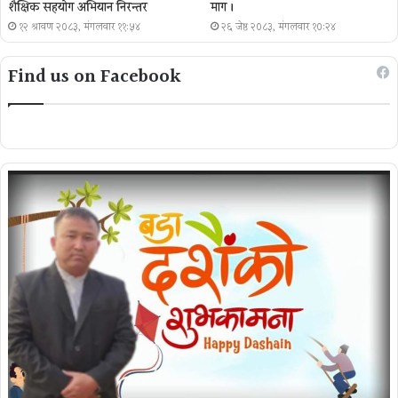
शैक्षिक सहयोग अभियान निरन्तर
माग ।
१२ श्रावण २०८३, मंगलवार ११:५४
२६ जेष्ठ २०८३, मंगलवार १०:२४
Find us on Facebook