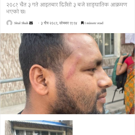
२०८१ चैत ३ गते आइतबार दिउँसो ३ बजे साङ्घातिक आक्रमण
भएको छ।
Send
Sital Shah
३ चैत्र २०८१, सोमबार ११:१४
1 minute read
an
email