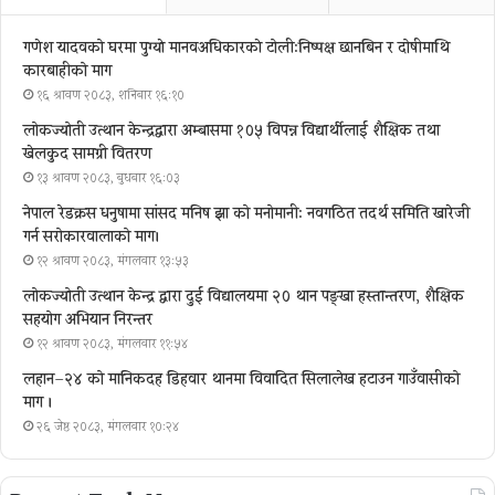
गणेश यादवको घरमा पुग्याे मानवअधिकारकाे टोली:निष्पक्ष छानबिन र दोषीमाथि
कारबाहीको माग
१६ श्रावण २०८३, शनिबार १६:१०
लोकज्योती उत्थान केन्द्रद्वारा अम्बासमा १०५ विपन्न विद्यार्थीलाई शैक्षिक तथा
खेलकुद सामग्री वितरण
१३ श्रावण २०८३, बुधबार १६:०३
नेपाल रेडक्रस धनुषामा सांसद मनिष झा को मनोमानी: नवगठित तदर्थ समिति खारेजी
गर्न सरोकारवालाको माग।
१२ श्रावण २०८३, मंगलवार १३:५३
लोकज्योती उत्थान केन्द्र द्वारा दुई विद्यालयमा २० थान पङ्खा हस्तान्तरण, शैक्षिक
सहयोग अभियान निरन्तर
१२ श्रावण २०८३, मंगलवार ११:५४
लहान–२४ को मानिकदह डिहवार थानमा विवादित सिलालेख हटाउन गाउँवासीको
माग ।
२६ जेष्ठ २०८३, मंगलवार १०:२४