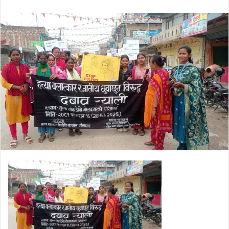
an
email