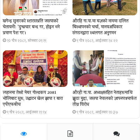
खगेन्द्र सुनारको स्टाटसप्रति जसपाको
औरहि गा.पा.मा यज्ञकाे नाममा दलित
चेतावनी: ‘दुष्प्रचार बन्द गर, होइन भने
बिस्थापनकाे चर्चा, मानवअधिकार
प्रमाण पेश गर´।
संगठनद्वारा स्थलगत अनुगमन
१० चैत्र २०८१, सोमबार ०९:१९
९ चैत्र २०८१, आईतवार १४:२२
लहानमा तेस्रो मेयर गोल्डकप 2081
औरही गा.पा. अध्यक्षसहित नेताहरूमाथि
भोलिबाट सुरु, उद्घाटन खेल झापा र बारा
झुठा मुद्दा, जसपा नेपालको ज्ञापनपत्रमार्फत
एपीएफबीच
तीव्र विरोध
९ चैत्र २०८१, आईतवार ११:१४
९ चैत्र २०८१, आईतवार १०:३७