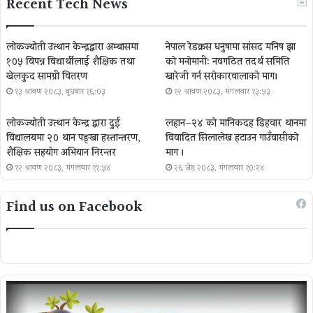
Recent Tech News
लोकज्योती उत्थान केन्द्रद्वारा अम्बासमा
नेपाल रेडक्रस धनुषामा सांसद मनिष झा
१०५ विपन्न विद्यार्थीलाई शैक्षिक तथा
को मनोमानी: नवगठित तदर्थ समिति
खेलकुद सामग्री वितरण
खारेजी गर्न सरोकारवालाको माग।
१३ श्रावण २०८३, बुधबार १६:०३
१२ श्रावण २०८३, मंगलवार १३:५३
लोकज्योती उत्थान केन्द्र द्वारा दुई
लहान–२४ को मानिकदह डिहवार थानमा
विद्यालयमा २० थान पङ्खा हस्तान्तरण,
विवादित सिलालेख हटाउन गाउँवासीको
शैक्षिक सहयोग अभियान निरन्तर
माग ।
१२ श्रावण २०८३, मंगलवार ११:५४
२६ जेष्ठ २०८३, मंगलवार १०:२४
Find us on Facebook