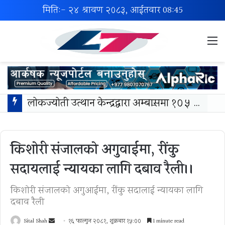
मिति:- २४ श्रावण २०८३, आईतवार
08:45
M
लोकज्योती उत्थान केन्द्रद्वारा अम्बासमा १०५ विपन्न विद्यार्थीलाई शैक्षिक तथा खेलकुद सामग्री वितरण
किशोरी संजालको अगुवाईमा, रींकु
सदायलाई न्यायका लागि दबाव रैली।।
किशोरी संजालको अगुआईमा, रींकु सदालाई न्यायका लागि
दबाव रैली
Send
Sital Shah
१६ फाल्गुन २०८१, शुक्रबार १५:००
1 minute read