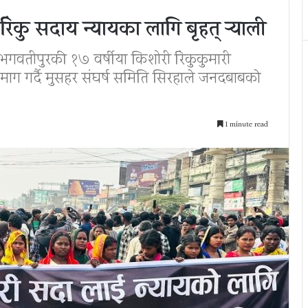
 रिंकु सदाय न्यायका लागि बृहत् र्‍याली
गवतीपुरकी १७ वर्षीया किशोरी रिंकुकुमारी
माग गर्दै मुसहर संघर्ष समिति सिरहाले जनदबाबकाे
1 minute read