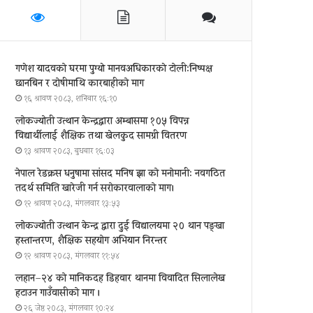
गणेश यादवको घरमा पुग्याे मानवअधिकारकाे टोली:निष्पक्ष
छानबिन र दोषीमाथि कारबाहीको माग
१६ श्रावण २०८३, शनिबार १६:१०
लोकज्योती उत्थान केन्द्रद्वारा अम्बासमा १०५ विपन्न
विद्यार्थीलाई शैक्षिक तथा खेलकुद सामग्री वितरण
१३ श्रावण २०८३, बुधबार १६:०३
नेपाल रेडक्रस धनुषामा सांसद मनिष झा को मनोमानी: नवगठित
तदर्थ समिति खारेजी गर्न सरोकारवालाको माग।
१२ श्रावण २०८३, मंगलवार १३:५३
लोकज्योती उत्थान केन्द्र द्वारा दुई विद्यालयमा २० थान पङ्खा
हस्तान्तरण, शैक्षिक सहयोग अभियान निरन्तर
१२ श्रावण २०८३, मंगलवार ११:५४
लहान–२४ को मानिकदह डिहवार थानमा विवादित सिलालेख
हटाउन गाउँवासीको माग ।
२६ जेष्ठ २०८३, मंगलवार १०:२४