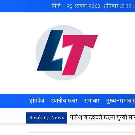
मिति:- २३ श्रावण २०८३, शनिबार
10:50
होमपेज
स्थानीय खबर
समाचार
मुख्य-समाचार
लोकज्योती उत्थान केन्द्रद्वा
Breaking News