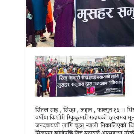
सितल साह , सिरहा , लहान , फाल्गुन १६ ।।
सिर
वर्षीया किशोरी रिंकुकुमारी सदायको रहस्यमय मृत्
जनदबाबकाे लागि बृहत् र्‍याली निकालिएको थ
मिलाउन खोजेपछि रिंकु सदायले आत्महत्या गरेकी 