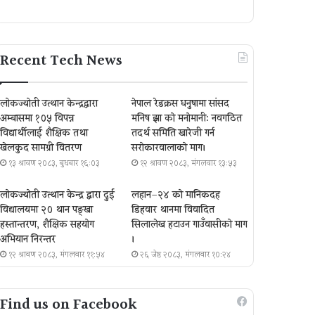
Recent Tech News
लोकज्योती उत्थान केन्द्रद्वारा
नेपाल रेडक्रस धनुषामा सांसद
अम्बासमा १०५ विपन्न
मनिष झा को मनोमानी: नवगठित
विद्यार्थीलाई शैक्षिक तथा
तदर्थ समिति खारेजी गर्न
खेलकुद सामग्री वितरण
सरोकारवालाको माग।
१३ श्रावण २०८३, बुधबार १६:०३
१२ श्रावण २०८३, मंगलवार १३:५३
लोकज्योती उत्थान केन्द्र द्वारा दुई
लहान–२४ को मानिकदह
विद्यालयमा २० थान पङ्खा
डिहवार थानमा विवादित
हस्तान्तरण, शैक्षिक सहयोग
सिलालेख हटाउन गाउँवासीको माग
अभियान निरन्तर
।
१२ श्रावण २०८३, मंगलवार ११:५४
२६ जेष्ठ २०८३, मंगलवार १०:२४
Find us on Facebook