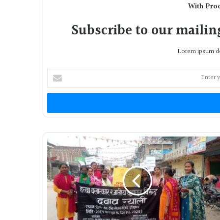
With Pro
Subscribe to our mailing
Lorem ipsum do
Enter
your
Email
address