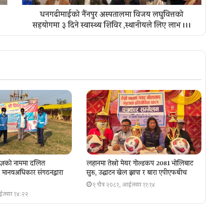
धनगढीमाईको नैंनपुर अस्पतालमा विजय लघुवित्तको
सहयोगमा ३ दिने स्वास्थ्य शिविर ,स्थानीयले लिए लाभ ।।।
ज्ञकाे नाममा दलित
लहानमा तेस्रो मेयर गोल्डकप 2081 भोलिबाट
ा, मानवअधिकार संगठनद्वारा
सुरु, उद्घाटन खेल झापा र बारा एपीएफबीच
९ चैत्र २०८१, आईतवार ११:१४
आईतवार १४:२२