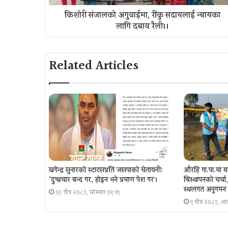
किशोरी संजालको अगुवाईमा, रींकु सदायलाई न्यायका
लागि दबाव रैली।।
Related Articles
खगेन्द्र सुनारको स्टाटसप्रति जसपाको चेतावनी:
औरहि गा.पा.मा य
‘दुष्प्रचार बन्द गर, होइन भने प्रमाण पेश गर´।
बिस्थापनकाे चर्च
स्थलगत अनुगमन
१० चैत्र २०८१, सोमबार ०९:१९
९ चैत्र २०८१, 