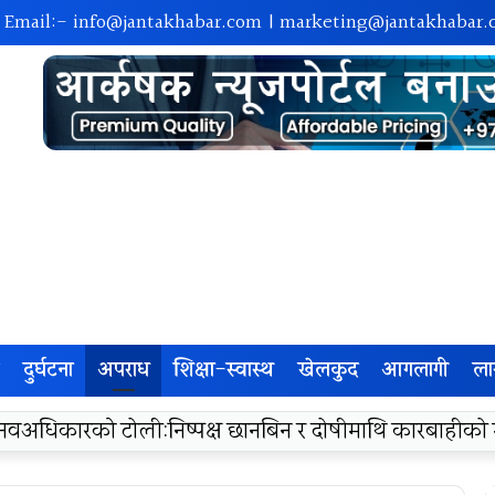
| Email:-
info@jantakhabar.com
|
marketing@jantakhabar.
दुर्घटना
अपराध
शिक्षा-स्वास्थ
खेलकुद
आगलागी
ला
रा अम्बासमा १०५ विपन्न विद्यार्थीलाई शैक्षिक तथा खेलकुद सामग