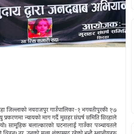
हा जिल्लाको नवराजपुर गाउँपालिका-१ भगवतीपुरकी १७
यु प्रकरणमा न्यायको माग गर्दै मुसहर संघर्ष समिति सिरहाले
ियाे। सामूहिक बलात्कारको घटनालाई गाउँका पञ्चायतले
थिइन्। तर, उनको मृत्यु शंकास्पद रहेको भन्दै स्थानीयहरू