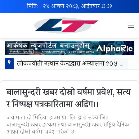
मिति:- २४ श्रावण २०८३, आईतवार
13:39
M
लोकज्योती उत्थान केन्द्रद्वारा अम्बासमा १०५ विपन्न विद्यार्थीलाई शैक्षिक तथा खेलकुद सामग्री वितरण
बालासुन्दरी खबर दोस्रो वर्षमा प्रवेश, सत्य
र निष्पक्ष पत्रकारितामा अडिग।।
जय माता दी मिडिया हाउस प्रा. लि. द्वारा सञ्चालित
बालासुन्दरी खबर डटकम तथा बालासुन्दरी खबर राष्ट्रिय दैनिक
आफ्नो दोस्रो वर्षमा प्रवेश गरेको छ।