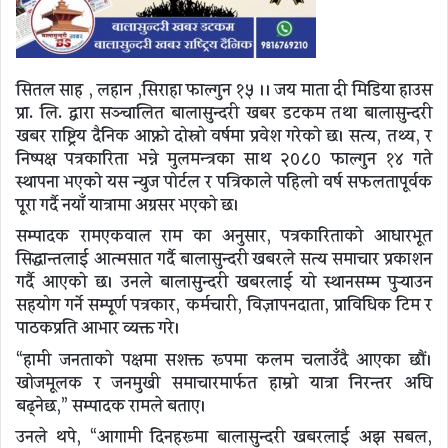
सितल साह , लहान ,सिराहा फाल्गुन १५
।। जय माता दी मिडिया हाउस
प्रा. लि. द्वारा सञ्चालित
बालासुन्दरी खबर डटकम
तथा
बालासुन्दरी
खबर राष्ट्रिय दैनिक
आफ्नो
दोस्रो वर्षमा प्रवेश
गरेको छ। सत्य, तथ्य, र
निष्पक्ष पत्रकारिता भन्ने मुलमन्त्रका साथ
२०८० फाल्गुन १४ गते
स्थापना भएको यस न्युज पोर्टल र पत्रिकाले
पहिलो वर्ष सफलतापूर्वक
पूरा
गर्दै
नयाँ यात्रामा अग्रसर भएको
छ।
सम्पादक
रामएकवाल राम
का अनुसार,
पत्रकारिताको आधारभूत
सिद्धान्तलाई आत्मसात
गर्दै बालासुन्दरी खबरले सत्य समाचार प्रकाशन
गर्दै आएको छ। उनले बालासुन्दरी खबरलाई यो स्थानसम्म पुर्‍याउन
सहयोग गर्ने सम्पूर्ण
पत्रकार, कर्मचारी, विज्ञापनदाता, प्राविधिक टिम र
पाठकप्रति
आभार व्यक्त गरे।
“हामी
जनताको पक्षमा सशक्त रूपमा कलम चलाउँदै आएका छौं
।
खोजमूलक र जनमुखी समाचारमार्फत हाम्रो यात्रा निरन्तर अघि
बढ्नेछ,”
सम्पादक रामले बताए
।
उनले थपे, “
आगामी दिनहरूमा बालासुन्दरी खबरलाई अझ सबल,