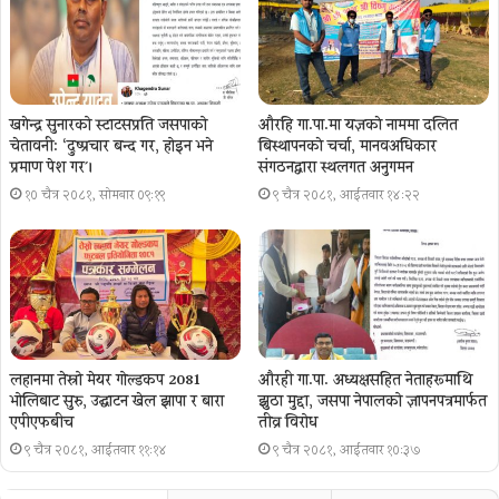
खगेन्द्र सुनारको स्टाटसप्रति जसपाको
औरहि गा.पा.मा यज्ञकाे नाममा दलित
चेतावनी: ‘दुष्प्रचार बन्द गर, होइन भने
बिस्थापनकाे चर्चा, मानवअधिकार
प्रमाण पेश गर´।
संगठनद्वारा स्थलगत अनुगमन
१० चैत्र २०८१, सोमबार ०९:१९
९ चैत्र २०८१, आईतवार १४:२२
लहानमा तेस्रो मेयर गोल्डकप 2081
औरही गा.पा. अध्यक्षसहित नेताहरूमाथि
भोलिबाट सुरु, उद्घाटन खेल झापा र बारा
झुठा मुद्दा, जसपा नेपालको ज्ञापनपत्रमार्फत
एपीएफबीच
तीव्र विरोध
९ चैत्र २०८१, आईतवार ११:१४
९ चैत्र २०८१, आईतवार १०:३७