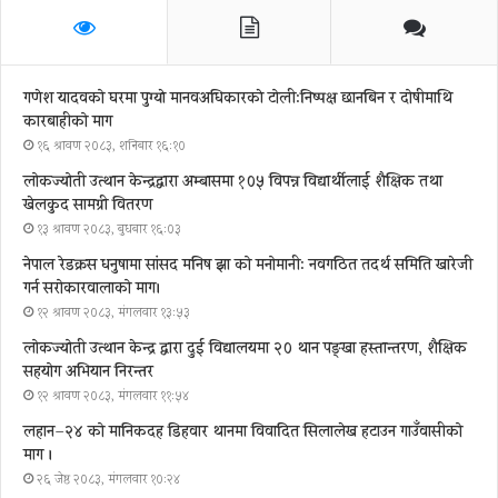
गणेश यादवको घरमा पुग्याे मानवअधिकारकाे टोली:निष्पक्ष छानबिन र दोषीमाथि
कारबाहीको माग
१६ श्रावण २०८३, शनिबार १६:१०
लोकज्योती उत्थान केन्द्रद्वारा अम्बासमा १०५ विपन्न विद्यार्थीलाई शैक्षिक तथा
खेलकुद सामग्री वितरण
१३ श्रावण २०८३, बुधबार १६:०३
नेपाल रेडक्रस धनुषामा सांसद मनिष झा को मनोमानी: नवगठित तदर्थ समिति खारेजी
गर्न सरोकारवालाको माग।
१२ श्रावण २०८३, मंगलवार १३:५३
लोकज्योती उत्थान केन्द्र द्वारा दुई विद्यालयमा २० थान पङ्खा हस्तान्तरण, शैक्षिक
सहयोग अभियान निरन्तर
१२ श्रावण २०८३, मंगलवार ११:५४
लहान–२४ को मानिकदह डिहवार थानमा विवादित सिलालेख हटाउन गाउँवासीको
माग ।
२६ जेष्ठ २०८३, मंगलवार १०:२४