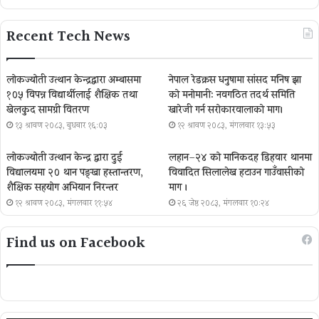
Recent Tech News
लोकज्योती उत्थान केन्द्रद्वारा अम्बासमा
नेपाल रेडक्रस धनुषामा सांसद मनिष झा
१०५ विपन्न विद्यार्थीलाई शैक्षिक तथा
को मनोमानी: नवगठित तदर्थ समिति
खेलकुद सामग्री वितरण
खारेजी गर्न सरोकारवालाको माग।
१३ श्रावण २०८३, बुधबार १६:०३
१२ श्रावण २०८३, मंगलवार १३:५३
लोकज्योती उत्थान केन्द्र द्वारा दुई
लहान–२४ को मानिकदह डिहवार थानमा
विद्यालयमा २० थान पङ्खा हस्तान्तरण,
विवादित सिलालेख हटाउन गाउँवासीको
शैक्षिक सहयोग अभियान निरन्तर
माग ।
१२ श्रावण २०८३, मंगलवार ११:५४
२६ जेष्ठ २०८३, मंगलवार १०:२४
Find us on Facebook