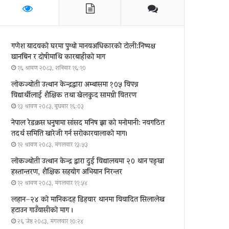
गणेश यादवको घरमा पुग्याे मानवअधिकारकाे टोली:निष्पक्ष
छानबिन र दोषीमाथि कारबाहीको माग
१६ श्रावण २०८३, शनिबार १६:१०
लोकज्योती उत्थान केन्द्रद्वारा अम्बासमा १०५ विपन्न
विद्यार्थीलाई शैक्षिक तथा खेलकुद सामग्री वितरण
१३ श्रावण २०८३, बुधबार १६:०३
नेपाल रेडक्रस धनुषामा सांसद मनिष झा को मनोमानी: नवगठित
तदर्थ समिति खारेजी गर्न सरोकारवालाको माग।
१२ श्रावण २०८३, मंगलवार १३:५३
लोकज्योती उत्थान केन्द्र द्वारा दुई विद्यालयमा २० थान पङ्खा
हस्तान्तरण, शैक्षिक सहयोग अभियान निरन्तर
१२ श्रावण २०८३, मंगलवार ११:५४
लहान–२४ को मानिकदह डिहवार थानमा विवादित सिलालेख
हटाउन गाउँवासीको माग ।
२६ जेष्ठ २०८३, मंगलवार १०:२४