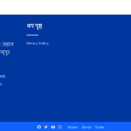
थप पृष्ठ
य: लहान
Privacy Policy
द्पुर
com
m
Facebook
Twitter
YouTube
Instagram
Home
About
Team