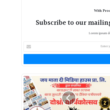
With Pro
Subscribe to our mailing
Lorem ipsum do
Enter
your
Email
address