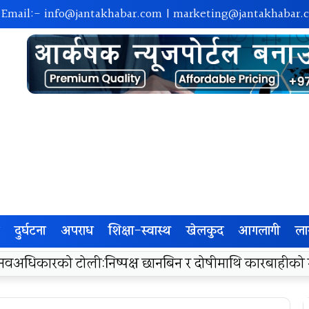
 Email:-
info@jantakhabar.com
|
marketing@jantakhabar.
दुर्घटना
अपराध
शिक्षा-स्वास्थ
खेलकुद
आगलागी
ला
रा अम्बासमा १०५ विपन्न विद्यार्थीलाई शैक्षिक तथा खेलकुद सामग