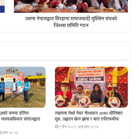
जसपा नेपालद्वारा सिरहामा समाजवादी मुस्लिम संघको
जिल्ला समिति गठन
ज्ञकाे नाममा दलित
लहानमा तेस्रो मेयर गोल्डकप 2081 भोलिबाट
ा, मानवअधिकार संगठनद्वारा
सुरु, उद्घाटन खेल झापा र बारा एपीएफबीच
९ चैत्र २०८१, आईतवार ११:१४
आईतवार १४:२२