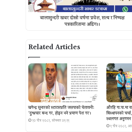
बालासुन्दरी खबर दोस्रो वर्षमा प्रवेश, सत्य र निष्पक्ष
पत्रकारितामा अडिग।।
Related Articles
खगेन्द्र सुनारको स्टाटसप्रति जसपाको चेतावनी:
औरहि गा.पा.मा य
‘दुष्प्रचार बन्द गर, होइन भने प्रमाण पेश गर´।
बिस्थापनकाे चर्च
स्थलगत अनुगमन
१० चैत्र २०८१, सोमबार ०९:१९
९ चैत्र २०८१, 