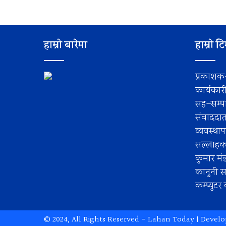
हाम्रो बारेमा
हाम्रो ट
प्रकाशक
कार्यकार
सह–सम्पा
संवाददा
व्यवस्था
सल्लाहकार
कुमार मं
कानुनी स
कम्प्युट
© 2024, All Rights Reserved -
Lahan Today
| Devel