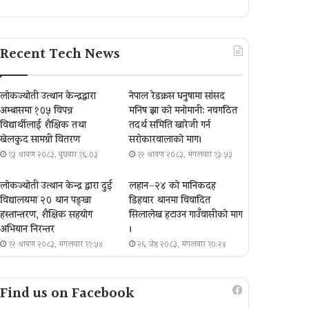
Recent Tech News
लोकज्योती उत्थान केन्द्रद्वारा
नेपाल रेडक्रस धनुषामा सांसद
अम्बासमा १०५ विपन्न
मनिष झा को मनोमानी: नवगठित
विद्यार्थीलाई शैक्षिक तथा
तदर्थ समिति खारेजी गर्न
खेलकुद सामग्री वितरण
सरोकारवालाको माग।
१३ श्रावण २०८३, बुधबार १६:०३
१२ श्रावण २०८३, मंगलवार १३:५३
लोकज्योती उत्थान केन्द्र द्वारा दुई
लहान–२४ को मानिकदह
विद्यालयमा २० थान पङ्खा
डिहवार थानमा विवादित
हस्तान्तरण, शैक्षिक सहयोग
सिलालेख हटाउन गाउँवासीको माग
अभियान निरन्तर
।
१२ श्रावण २०८३, मंगलवार ११:५४
२६ जेष्ठ २०८३, मंगलवार १०:२४
Find us on Facebook