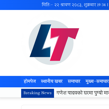
मिति:- २२ श्रावण २०८३, शुक्रबार
19:34
|
होमपेज
स्थानीय खबर
समाचार
मुख्य-समाचार
लोकज्योती उत्थान केन्द्रद्वा
Breaking News