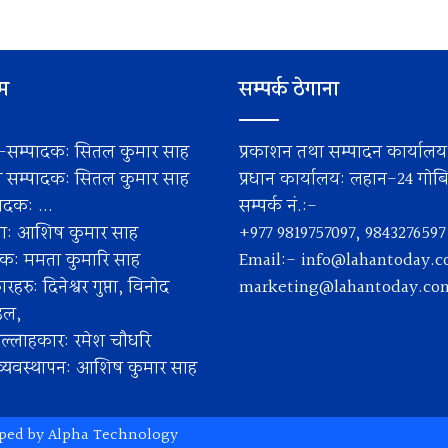
िम
सम्पर्क ठेगाना
-सम्पादक: सितल कुमार साह
प्रकाशन तथा सम्पादन कार्याल
ी सम्पादक: सितल कुमार साह
प्रधान कार्यालय: लहान-24 गोबिन्
दक: ...
सम्पर्क नं.:-
ता: आशिष कुमार साह
+977 9819757097, 9843276597
पक: ममता कुमारि साह
Email:-
info@lahantoday.
हरु: दिनेश्वर गुप्ता, विनोद
marketing@lahantoday.co
डल,
ल्लाहकार: रमेश चाैधरि
र व्यवस्थापन: आशिष कुमार साह
oped by
Alpha Technology