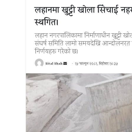
लहानमा खुट्टी खोला सिंचाई नहर 
स्थगित।
लहान नगरपालिकामा निर्माणाधीन खुट्टी खोला
संघर्ष समिति लामो समयदेखि आन्दोलनरत 
निर्णयहरू गरेको छ।
Send
Sital Shah
१५ फाल्गुन २०८१, बिहीबार १४:३५
an
email