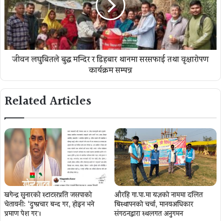
जीवन लघुबितले बुद्ध मन्दिर र डिहबार थानमा सरसफाई तथा वृक्षारोपण
कार्यक्रम सम्पन्न
Related Articles
खगेन्द्र सुनारको स्टाटसप्रति जसपाको
औरहि गा.पा.मा यज्ञकाे नाममा दलित
चेतावनी: ‘दुष्प्रचार बन्द गर, होइन भने
बिस्थापनकाे चर्चा, मानवअधिकार
प्रमाण पेश गर´।
संगठनद्वारा स्थलगत अनुगमन