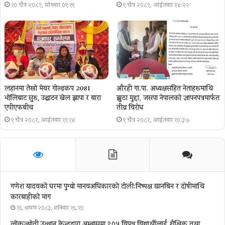
१० चैत्र २०८१, सोमबार ०९:१९
९ चैत्र २०८१, आईतवार १४:२२
लहानमा तेस्रो मेयर गोल्डकप 2081
औरही गा.पा. अध्यक्षसहित नेताहरूमाथि
भोलिबाट सुरु, उद्घाटन खेल झापा र बारा
झुठा मुद्दा, जसपा नेपालको ज्ञापनपत्रमार्फत
एपीएफबीच
तीव्र विरोध
९ चैत्र २०८१, आईतवार ११:१४
९ चैत्र २०८१, आईतवार १०:३७
गणेश यादवको घरमा पुग्याे मानवअधिकारकाे टोली:निष्पक्ष छानबिन र दोषीमाथि
कारबाहीको माग
१६ श्रावण २०८३, शनिबार १६:१०
लोकज्योती उत्थान केन्द्रद्वारा अम्बासमा १०५ विपन्न विद्यार्थीलाई शैक्षिक तथा