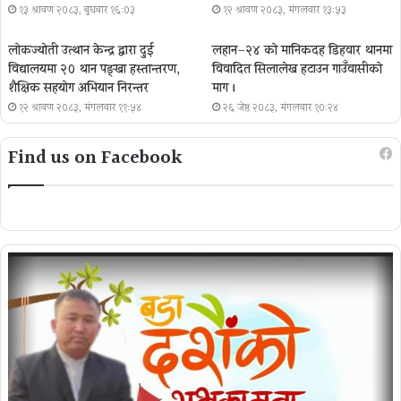
१३ श्रावण २०८३, बुधबार १६:०३
१२ श्रावण २०८३, मंगलवार १३:५३
लोकज्योती उत्थान केन्द्र द्वारा दुई
लहान–२४ को मानिकदह डिहवार थानमा
विद्यालयमा २० थान पङ्खा हस्तान्तरण,
विवादित सिलालेख हटाउन गाउँवासीको
शैक्षिक सहयोग अभियान निरन्तर
माग ।
१२ श्रावण २०८३, मंगलवार ११:५४
२६ जेष्ठ २०८३, मंगलवार १०:२४
Find us on Facebook