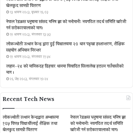
खेलकुद सामग्री वितरण
१३ श्रावण २०८३, बुधबार १६:०३
नेपाल रेडक्रस धनुषामा सांसद मनिष झा को मनोमानी: नवगठित तदर्थ समिति खारेजी
गर्न सरोकारवालाको माग।
१२ श्रावण २०८३, मंगलवार १३:५३
लोकज्योती उत्थान केन्द्र द्वारा दुई विद्यालयमा २० थान पङ्खा हस्तान्तरण, शैक्षिक
सहयोग अभियान निरन्तर
१२ श्रावण २०८३, मंगलवार ११:५४
लहान–२४ को मानिकदह डिहवार थानमा विवादित सिलालेख हटाउन गाउँवासीको
माग ।
२६ जेष्ठ २०८३, मंगलवार १०:२४
Recent Tech News
लोकज्योती उत्थान केन्द्रद्वारा अम्बासमा
नेपाल रेडक्रस धनुषामा सांसद मनिष झा
१०५ विपन्न विद्यार्थीलाई शैक्षिक तथा
को मनोमानी: नवगठित तदर्थ समिति
खेलकुद सामग्री वितरण
खारेजी गर्न सरोकारवालाको माग।