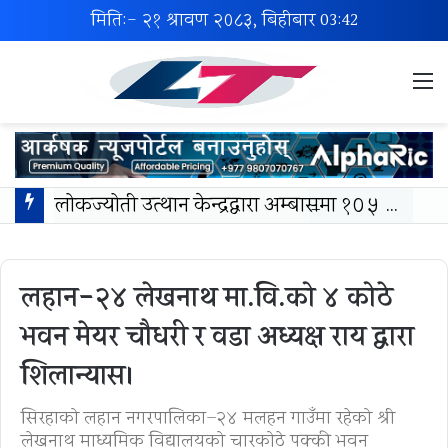
मिति:- २१ श्रावण २०८३, बिहीबार
03:42
M
लोकज्योती उत्थान केन्द्रद्वारा अम्बासमा १०५ विपन्न विद्यार्थीलाई शैक्षिक तथा खेलकुद सामग्री वितरण
लहान-२४ लेखनाथ मा.वि.को ४ कोठे
भवन मेयर चाैधरी र वडा अध्यक्ष राय द्वारा
शिलान्यास।
सिरहाको लहान नगरपालिका–२४ मलहन गाउँमा रहेको श्री
लेखनाथ माध्यमिक विद्यालयको चारकोठे पक्की भवन