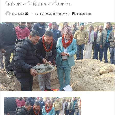
निर्माणका लागि शिलान्यास गरिएको छ।
Send
Sital Shah
१४ माघ २०८१, सोमबार ०९:४०
1 minute read
an
email