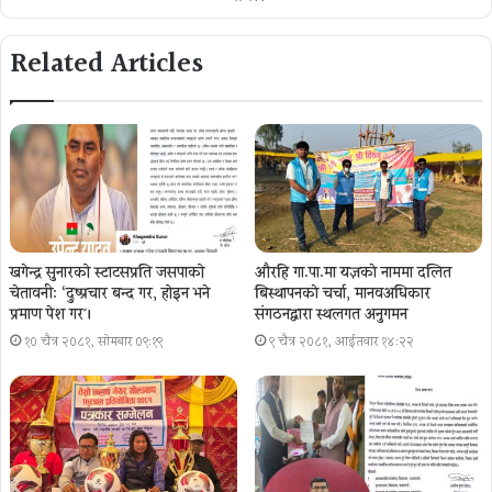
Related Articles
खगेन्द्र सुनारको स्टाटसप्रति जसपाको
औरहि गा.पा.मा यज्ञकाे नाममा दलित
चेतावनी: ‘दुष्प्रचार बन्द गर, होइन भने
बिस्थापनकाे चर्चा, मानवअधिकार
प्रमाण पेश गर´।
संगठनद्वारा स्थलगत अनुगमन
१० चैत्र २०८१, सोमबार ०९:१९
९ चैत्र २०८१, आईतवार १४:२२