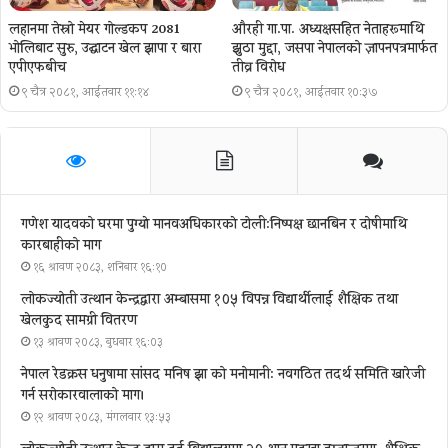
लहानमा तेस्रो मेयर गोल्डकप 2081
औरही गा.पा. अध्यक्षसहित नेताहरूमाथि
भोलिबाट सुरु, उद्घाटन खेल झापा र बारा
झुठा मुद्दा, जसपा नेपालको ज्ञापनपत्रमार्फत
एपीएफबीच
तीव्र विरोध
९ चैत्र २०८१, आईतवार ११:१४
९ चैत्र २०८१, आईतवार १०:३७
गणेश यादवको घरमा पुग्याे मानवअधिकारकाे टोली:निष्पक्ष छानबिन र दोषीमाथि
कारबाहीको माग
१६ श्रावण २०८३, शनिबार १६:१०
लोकज्योती उत्थान केन्द्रद्वारा अम्बासमा १०५ विपन्न विद्यार्थीलाई शैक्षिक तथा
खेलकुद सामग्री वितरण
१३ श्रावण २०८३, बुधबार १६:०३
नेपाल रेडक्रस धनुषामा सांसद मनिष झा को मनोमानी: नवगठित तदर्थ समिति खारेजी
गर्न सरोकारवालाको माग।
१२ श्रावण २०८३, मंगलवार १३:५३