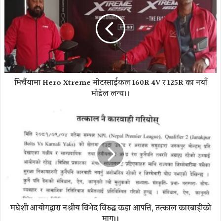
मिर्चैयामा Hero Xtreme माेटरसाईकल 160R 4V र 125R का नयाँ
मोडेल लन्च।।
मधेशी आयोगद्वारा नश्लीय विभेद विरुद्ध कडा आपत्ति, तत्काल कारबाहीको
माग।।