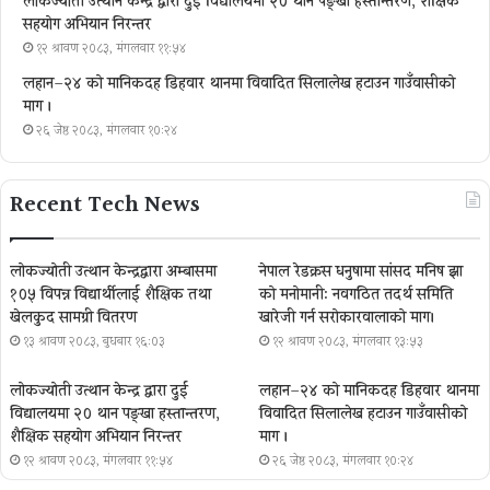
लोकज्योती उत्थान केन्द्र द्वारा दुई विद्यालयमा २० थान पङ्खा हस्तान्तरण, शैक्षिक
सहयोग अभियान निरन्तर
१२ श्रावण २०८३, मंगलवार ११:५४
लहान–२४ को मानिकदह डिहवार थानमा विवादित सिलालेख हटाउन गाउँवासीको
माग ।
२६ जेष्ठ २०८३, मंगलवार १०:२४
Recent Tech News
लोकज्योती उत्थान केन्द्रद्वारा अम्बासमा
नेपाल रेडक्रस धनुषामा सांसद मनिष झा
१०५ विपन्न विद्यार्थीलाई शैक्षिक तथा
को मनोमानी: नवगठित तदर्थ समिति
खेलकुद सामग्री वितरण
खारेजी गर्न सरोकारवालाको माग।
१३ श्रावण २०८३, बुधबार १६:०३
१२ श्रावण २०८३, मंगलवार १३:५३
लोकज्योती उत्थान केन्द्र द्वारा दुई
लहान–२४ को मानिकदह डिहवार थानमा
विद्यालयमा २० थान पङ्खा हस्तान्तरण,
विवादित सिलालेख हटाउन गाउँवासीको
शैक्षिक सहयोग अभियान निरन्तर
माग ।
१२ श्रावण २०८३, मंगलवार ११:५४
२६ जेष्ठ २०८३, मंगलवार १०:२४