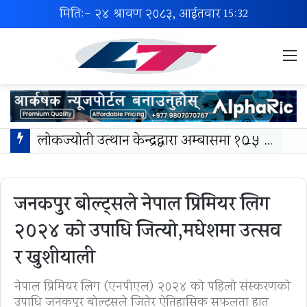
मिति:- २४ श्रावण २०८३, आईतवार
15:32
M
लोकज्योती उत्थान केन्द्रद्वारा अम्बासमा १०५ विपन्न विद्यार्थीलाई शैक्षिक तथा खेलकुद सामग्री वितरण
जनकपुर बोल्ट्सले नेपाल प्रिमियर लिग
२०२४ को उपाधि जित्यो,मधेशमा उत्सव
र खुशीयाली
नेपाल प्रिमियर लिग (एनपीएल) २०२४ को पहिलो संस्करणको
उपाधि जनकपुर बोल्ट्सले जितेर ऐतिहासिक सफलता हात