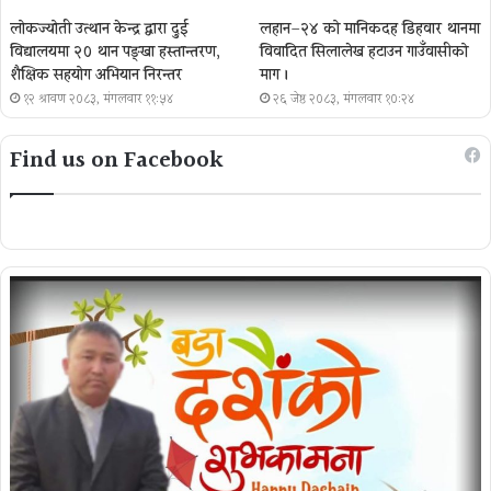
लोकज्योती उत्थान केन्द्र द्वारा दुई
लहान–२४ को मानिकदह डिहवार थानमा
विद्यालयमा २० थान पङ्खा हस्तान्तरण,
विवादित सिलालेख हटाउन गाउँवासीको
शैक्षिक सहयोग अभियान निरन्तर
माग ।
१२ श्रावण २०८३, मंगलवार ११:५४
२६ जेष्ठ २०८३, मंगलवार १०:२४
Find us on Facebook