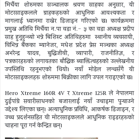
मिर्चैया शोरुमका सञ्चालक श्रवण साहका अनुसार, यी
मोटरसाइकलले ग्राहकहरूको आधुनिक आवश्यकता र
मागलाई ध्यानमा राखेर डिजाइन गरिएको छ। कार्यक्रममा
प्रमुख अतिथि मिर्चैया न.पा वडा नं.- ५ का वडा अध्यक्ष प्रदीप
साह हुनुहुन्थ्यो भन्ने बिशिस्ट अतिथिहरुमा स्थानीय व्यवसायी,
विभिन्न बैंकका म्यानेजर, मधेश प्रदेश प्रेस मञ्चका अध्यक्ष
अभरेन्द्र यादव, बुद्धिजीवी, व्यापारी, राजनीतिज्ञ, र
पत्रकारहरूको लगायतका बौद्धिक ब्याक्तित्वहरुकाे उल्लेखनीय
उपस्तिथि रहनुभएकाे थियो। नयाँ मोडेल लन्चसँगै यी
मोटरसाइकलहरू शोरुममा बिक्रीका लागि उपलब्ध गराइएको छ।
Hero Xtreme 160R 4V र Xtreme 125R ले नेपालमा
दुईपांग्रे सवारीसाधनको बजारलाई नयाँ उचाइमा पुर्‍याउने
उद्देश्य लिएका छन्। अत्याधुनिक प्रविधि, आकर्षक डिजाइन, र
उच्च प्रदर्शनसहित यी मोटरसाइकलले आधुनिक राइडरहरूको
चाहना पूरा गर्न केन्द्रित छन्।