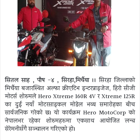
सितल साह , पाैष -४ , सिरहा,मिर्चैया ।।
सिरहा जिल्लाको
मिर्चैया बजारस्थित अल्फा क्रीएटिभ इन्टरप्राइजेज, हिराे सीजी
मोटर्स शोरुमले Hero Xtreme 160R 4V र Xtreme 125R
का दुई नयाँ मोटरसाइकल मोडेल भव्य समारोहका बीच
सार्वजनिक गरेको छ। यो कार्यक्रम Hero MotoCorp को
नेपालभर रहेका शोरुमहरूमा एकसाथ आयोजित लन्च
सेरेमनीसँगै सञ्चालन गरिएको हो।