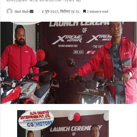
समारोहका बीच सार्वजनिक गरेको छ।
Send
Sital Shah
४ पुष २०८१, बिहीबार १४:१८
2 minutes read
an
email