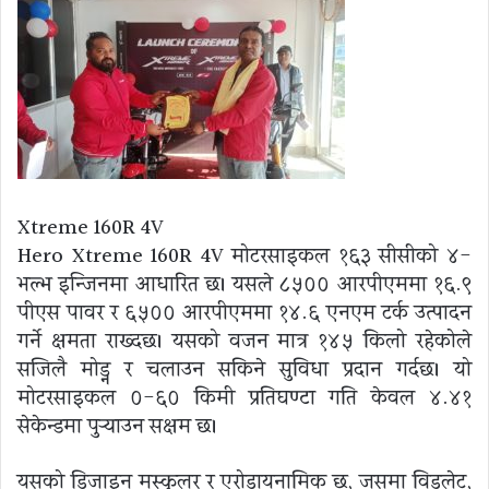
Xtreme 160R 4V
Hero Xtreme 160R 4V मोटरसाइकल १६३ सीसीको ४-
भल्भ इन्जिनमा आधारित छ। यसले ८५०० आरपीएममा १६.९
पीएस पावर र ६५०० आरपीएममा १४.६ एनएम टर्क उत्पादन
गर्ने क्षमता राख्दछ। यसको वजन मात्र १४५ किलो रहेकोले
सजिलै मोड्न र चलाउन सकिने सुविधा प्रदान गर्दछ। यो
मोटरसाइकल ०-६० किमी प्रतिघण्टा गति केवल ४.४१
सेकेन्डमा पुर्‍याउन सक्षम छ।
यसको डिजाइन मस्कुलर र एरोडायनामिक छ, जसमा विडलेट,