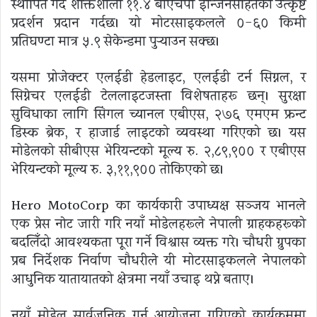
स्थापित गर्दै शक्तिशाली ११.४ बीएचपी इन्जिनसहितको उत्कृष्ट
प्रदर्शन प्रदान गर्दछ। यो मोटरसाइकलले ०-६० किमी
प्रतिघण्टा मात्र ५.९ सेकेन्डमा पुर्‍याउन सक्छ।
यसमा प्रोजेक्टर एलईडी हेडलाइट, एलईडी टर्न सिग्नल, र
सिग्नेचर एलईडी टेललाइटजस्ता विशेषताहरू छन्। सुरक्षा
सुविधाका लागि सिंगल च्यानल एबीएस, २७६ एमएम फ्रन्ट
डिस्क ब्रेक, र हाजार्ड लाइटको व्यवस्था गरिएको छ। यस
मोडेलको सीबीएस भेरियन्टको मूल्य रु. २,८९,९०० र एबीएस
भेरियन्टको मूल्य रु. ३,११,९०० तोकिएको छ।
Hero MotoCorp का कार्यकारी उपाध्यक्ष सञ्जय भानले
एक प्रेस नाेट जारी गरि नयाँ मोडेलहरूले नेपाली ग्राहकहरूको
बदलिँदो आवश्यकता पूरा गर्ने विश्वास व्यक्त गरे। चौधरी ग्रुपका
प्रबन्ध निर्देशक निर्वाण चौधरीले यी मोटरसाइकलले नेपालको
आधुनिक यातायातको क्षेत्रमा नयाँ उचाइ थप्ने बताए।
नयाँ मोडेल सार्वजनिक गर्न आयोजना गरिएको कार्यक्रममा