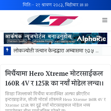
मिति:- २१ श्रावण २०८३, बिहीबार
18:10
M
लोकज्योती उत्थान केन्द्रद्वारा अम्बासमा १०५ विपन्न विद्यार्थीलाई शैक्षिक तथा खेलकुद सामग्री वितरण
मिर्चैयामा Hero Xtreme माेटरसाईकल
160R 4V र 125R का नयाँ मोडेल लन्च।।
सिरहा जिल्लाको मिर्चैया बजारस्थित अल्फा क्रीएटिभ
इन्टरप्राइजेज, सीजी मोटर्स शोरुमले Hero Xtreme 160R 4V र
Xtreme 125R का दुई नयाँ मोटरसाइकल मोडेल भव्य