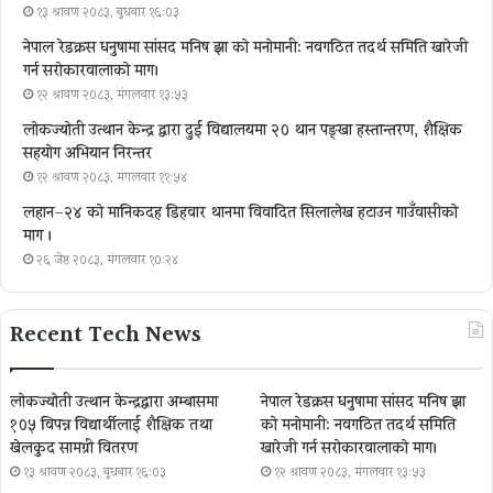
१३ श्रावण २०८३, बुधबार १६:०३
नेपाल रेडक्रस धनुषामा सांसद मनिष झा को मनोमानी: नवगठित तदर्थ समिति खारेजी
गर्न सरोकारवालाको माग।
१२ श्रावण २०८३, मंगलवार १३:५३
लोकज्योती उत्थान केन्द्र द्वारा दुई विद्यालयमा २० थान पङ्खा हस्तान्तरण, शैक्षिक
सहयोग अभियान निरन्तर
१२ श्रावण २०८३, मंगलवार ११:५४
लहान–२४ को मानिकदह डिहवार थानमा विवादित सिलालेख हटाउन गाउँवासीको
माग ।
२६ जेष्ठ २०८३, मंगलवार १०:२४
Recent Tech News
लोकज्योती उत्थान केन्द्रद्वारा अम्बासमा
नेपाल रेडक्रस धनुषामा सांसद मनिष झा
१०५ विपन्न विद्यार्थीलाई शैक्षिक तथा
को मनोमानी: नवगठित तदर्थ समिति
खेलकुद सामग्री वितरण
खारेजी गर्न सरोकारवालाको माग।
१३ श्रावण २०८३, बुधबार १६:०३
१२ श्रावण २०८३, मंगलवार १३:५३