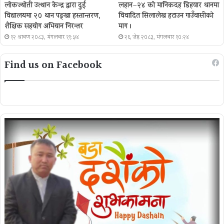
लोकज्योती उत्थान केन्द्र द्वारा दुई
लहान–२४ को मानिकदह डिहवार थानमा
विद्यालयमा २० थान पङ्खा हस्तान्तरण,
विवादित सिलालेख हटाउन गाउँवासीको
शैक्षिक सहयोग अभियान निरन्तर
माग ।
१२ श्रावण २०८३, मंगलवार ११:५४
२६ जेष्ठ २०८३, मंगलवार १०:२४
Find us on Facebook