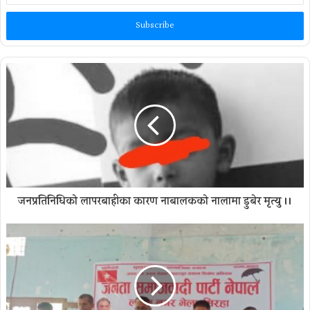
Email
address
जनप्रतिनिधिकाे लापरबाहीका कारण नाबालककाे नालामा डुबेर मृत्यु ।।