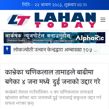
मिति:- २२ श्रावण २०८३, शुक्रबार
02:35
M
लोकज्योती उत्थान केन्द्रद्वारा अम्बासमा १०५ विपन्न विद्यार्थीलाई शैक्षिक तथा खेलकुद सामग्री वितरण
काभ्रेका चणिकलाल तामाङले बाढीमा
बगेका ४ जना मध्ये दुई जनाको उद्दार गरे
काभ्रेको तेमाल गाउँपालिका–९ का चणिकलाल तामाङले
खाेलामा बगेका चार जनामध्ये दुई जनालाई सकुशल उद्दार गर्न
सफल भएका छन्।