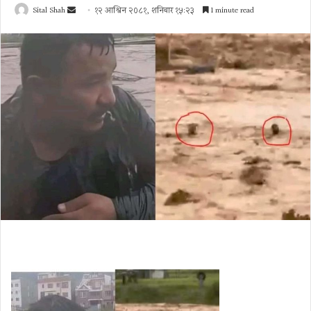
Send
Sital Shah
१२ आश्विन २०८१, शनिबार १५:२३
1 minute read
an
email