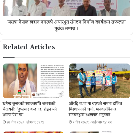
जसपा नेपाल लहान नगरकाे अधारभुत संगठन निर्माण कार्यक्रम सफलता
पूर्वक सम्पन्न।।
Related Articles
खगेन्द्र सुनारको स्टाटसप्रति जसपाको
औरहि गा.पा.मा यज्ञकाे नाममा दलित
चेतावनी: ‘दुष्प्रचार बन्द गर, होइन भने
बिस्थापनकाे चर्चा, मानवअधिकार
प्रमाण पेश गर´।
संगठनद्वारा स्थलगत अनुगमन
१० चैत्र २०८१, सोमबार ०९:१९
९ चैत्र २०८१, आईतवार १४:२२