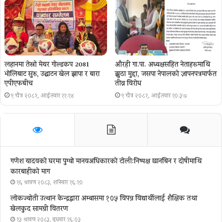
लहानमा तेस्रो मेयर गोल्डकप 2081
औरही गा.पा. अध्यक्षसहित नेताहरूमाथि
भोलिबाट सुरु, उद्घाटन खेल झापा र बारा
झुठा मुद्दा, जसपा नेपालको ज्ञापनपत्रमार्फत
एपीएफबीच
तीव्र विरोध
९ चैत्र २०८१, आईतवार ११:१४
९ चैत्र २०८१, आईतवार १०:३७
गणेश यादवको घरमा पुग्याे मानवअधिकारकाे टोली:निष्पक्ष छानबिन र दोषीमाथि
कारबाहीको माग
१६ श्रावण २०८३, शनिबार १६:१०
लोकज्योती उत्थान केन्द्रद्वारा अम्बासमा १०५ विपन्न विद्यार्थीलाई शैक्षिक तथा
खेलकुद सामग्री वितरण
१३ श्रावण २०८३, बुधबार १६:०३