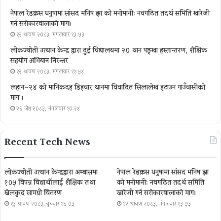
नेपाल रेडक्रस धनुषामा सांसद मनिष झा को मनोमानी: नवगठित तदर्थ समिति खारेजी
गर्न सरोकारवालाको माग।
१२ श्रावण २०८३, मंगलवार १३:५३
लोकज्योती उत्थान केन्द्र द्वारा दुई विद्यालयमा २० थान पङ्खा हस्तान्तरण, शैक्षिक
सहयोग अभियान निरन्तर
१२ श्रावण २०८३, मंगलवार ११:५४
लहान–२४ को मानिकदह डिहवार थानमा विवादित सिलालेख हटाउन गाउँवासीको
माग ।
२६ जेष्ठ २०८३, मंगलवार १०:२४
Recent Tech News
लोकज्योती उत्थान केन्द्रद्वारा अम्बासमा
नेपाल रेडक्रस धनुषामा सांसद मनिष झा
१०५ विपन्न विद्यार्थीलाई शैक्षिक तथा
को मनोमानी: नवगठित तदर्थ समिति
खेलकुद सामग्री वितरण
खारेजी गर्न सरोकारवालाको माग।
१३ श्रावण २०८३, बुधबार १६:०३
१२ श्रावण २०८३, मंगलवार १३:५३