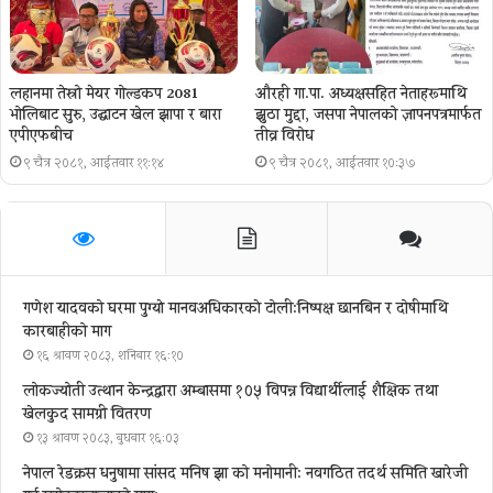
लहानमा तेस्रो मेयर गोल्डकप 2081
औरही गा.पा. अध्यक्षसहित नेताहरूमाथि
भोलिबाट सुरु, उद्घाटन खेल झापा र बारा
झुठा मुद्दा, जसपा नेपालको ज्ञापनपत्रमार्फत
एपीएफबीच
तीव्र विरोध
९ चैत्र २०८१, आईतवार ११:१४
९ चैत्र २०८१, आईतवार १०:३७
गणेश यादवको घरमा पुग्याे मानवअधिकारकाे टोली:निष्पक्ष छानबिन र दोषीमाथि
कारबाहीको माग
१६ श्रावण २०८३, शनिबार १६:१०
लोकज्योती उत्थान केन्द्रद्वारा अम्बासमा १०५ विपन्न विद्यार्थीलाई शैक्षिक तथा
खेलकुद सामग्री वितरण
१३ श्रावण २०८३, बुधबार १६:०३
नेपाल रेडक्रस धनुषामा सांसद मनिष झा को मनोमानी: नवगठित तदर्थ समिति खारेजी