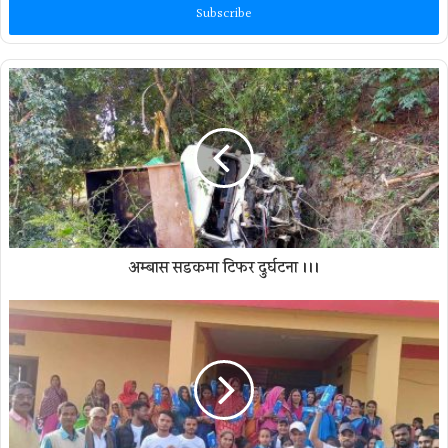
address
अम्बास सडकमा टिफर दुर्घटना ।।।