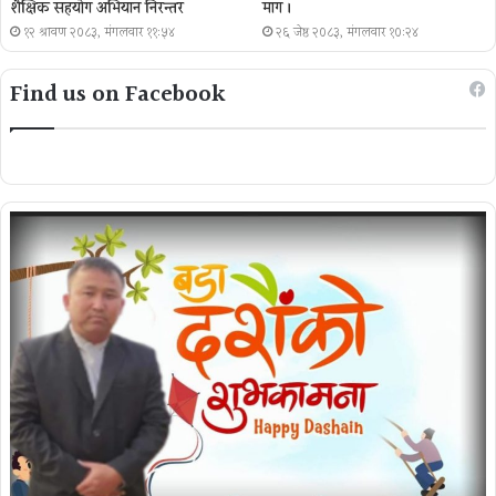
शैक्षिक सहयोग अभियान निरन्तर
माग ।
१२ श्रावण २०८३, मंगलवार ११:५४
२६ जेष्ठ २०८३, मंगलवार १०:२४
Find us on Facebook