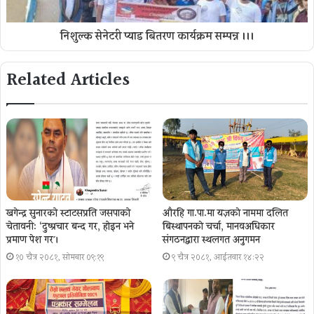
निशुल्क सेनेटरी प्याड बितरण कार्यक्रम सम्पन्न ।।।
Related Articles
खगेन्द्र सुनारको स्टाटसप्रति जसपाको
औरहि गा.पा.मा यज्ञकाे नाममा दलित
चेतावनी: ‘दुष्प्रचार बन्द गर, होइन भने
बिस्थापनकाे चर्चा, मानवअधिकार
प्रमाण पेश गर´।
संगठनद्वारा स्थलगत अनुगमन
१० चैत्र २०८१, सोमबार ०९:१९
९ चैत्र २०८१, आईतवार १४:२२