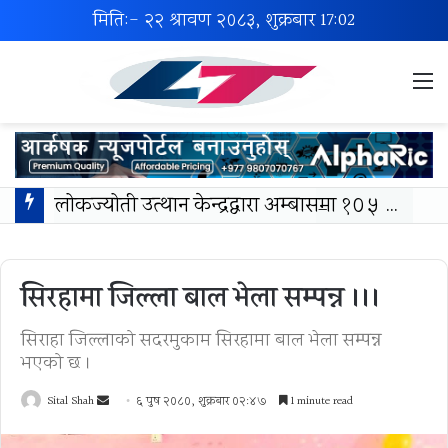
मिति:- २२ श्रावण २०८३, शुक्रबार
17:02
M
लोकज्योती उत्थान केन्द्रद्वारा अम्बासमा १०५ विपन्न विद्यार्थीलाई शैक्षिक तथा खेलकुद सामग्री वितरण
सिरहामा जिल्ला बाल भेला सम्पन्न ।।।
सिराहा जिल्लाको सदरमुकाम सिरहामा बाल भेला सम्पन्न
भएको छ ।
Send
Sital Shah
६ पुष २०८०, शुक्रबार ०२:४७
1 minute read
an