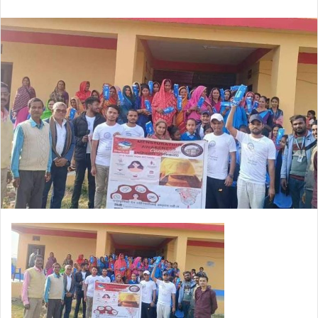
an
email