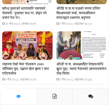
खगेन्द्र सुनारको स्टाटसप्रति जसपाको
औरहि गा.पा.मा यज्ञकाे नाममा दलित
चेतावनी: ‘दुष्प्रचार बन्द गर, होइन भने
बिस्थापनकाे चर्चा, मानवअधिकार
प्रमाण पेश गर´।
संगठनद्वारा स्थलगत अनुगमन
१० चैत्र २०८१, सोमबार ०९:१९
९ चैत्र २०८१, आईतवार १४:२२
लहानमा तेस्रो मेयर गोल्डकप 2081
औरही गा.पा. अध्यक्षसहित नेताहरूमाथि
भोलिबाट सुरु, उद्घाटन खेल झापा र बारा
झुठा मुद्दा, जसपा नेपालको ज्ञापनपत्रमार्फत
एपीएफबीच
तीव्र विरोध
९ चैत्र २०८१, आईतवार ११:१४
९ चैत्र २०८१, आईतवार १०:३७