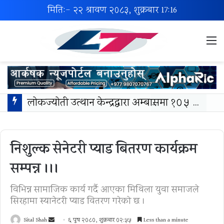
मिति:- २२ श्रावण २०८३, शुक्रबार
17:16
M
लोकज्योती उत्थान केन्द्रद्वारा अम्बासमा १०५ विपन्न विद्यार्थीलाई शैक्षिक तथा खेलकुद सामग्री वितरण
निशुल्क सेनेटरी प्याड बितरण कार्यक्रम
सम्पन्न ।।।
विभिन्न सामाजिक कार्य गर्दै आएका मिथिला युवा समाजले
सिरहामा स्यानेटरी प्याड वितरण गरेको छ ।
Send
Sital Shah
६ पुष २०८०, शुक्रबार ०२:५५
Less than a minute