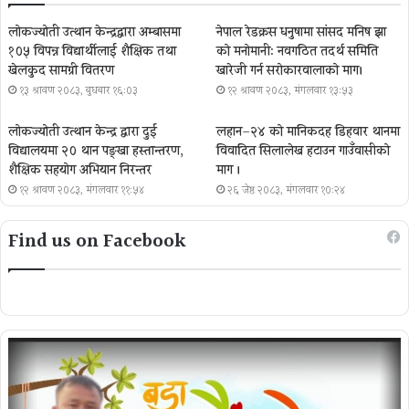
लोकज्योती उत्थान केन्द्रद्वारा अम्बासमा
नेपाल रेडक्रस धनुषामा सांसद मनिष झा
१०५ विपन्न विद्यार्थीलाई शैक्षिक तथा
को मनोमानी: नवगठित तदर्थ समिति
खेलकुद सामग्री वितरण
खारेजी गर्न सरोकारवालाको माग।
१३ श्रावण २०८३, बुधबार १६:०३
१२ श्रावण २०८३, मंगलवार १३:५३
लोकज्योती उत्थान केन्द्र द्वारा दुई
लहान–२४ को मानिकदह डिहवार थानमा
विद्यालयमा २० थान पङ्खा हस्तान्तरण,
विवादित सिलालेख हटाउन गाउँवासीको
शैक्षिक सहयोग अभियान निरन्तर
माग ।
१२ श्रावण २०८३, मंगलवार ११:५४
२६ जेष्ठ २०८३, मंगलवार १०:२४
Find us on Facebook