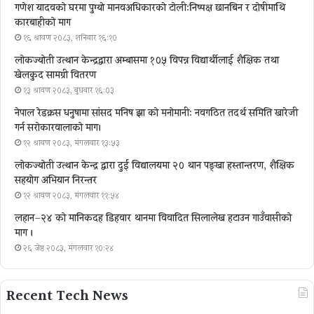
गणेश यादवको घरमा पुग्याे मानवअधिकारकाे टोली:निष्पक्ष छानबिन र दोषीमाथि
कारबाहीको माग
१६ श्रावण २०८३, शनिबार १६:१०
लोकज्योती उत्थान केन्द्रद्वारा अम्बासमा १०५ विपन्न विद्यार्थीलाई शैक्षिक तथा
खेलकुद सामग्री वितरण
१३ श्रावण २०८३, बुधबार १६:०३
नेपाल रेडक्रस धनुषामा सांसद मनिष झा को मनोमानी: नवगठित तदर्थ समिति खारेजी
गर्न सरोकारवालाको माग।
१२ श्रावण २०८३, मंगलवार १३:५३
लोकज्योती उत्थान केन्द्र द्वारा दुई विद्यालयमा २० थान पङ्खा हस्तान्तरण, शैक्षिक
सहयोग अभियान निरन्तर
१२ श्रावण २०८३, मंगलवार ११:५४
लहान–२४ को मानिकदह डिहवार थानमा विवादित सिलालेख हटाउन गाउँवासीको
माग ।
२६ जेष्ठ २०८३, मंगलवार १०:२४
Recent Tech News