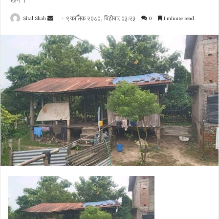
छैन ।
Send
Sital Shah
९ कार्तिक २०८०, बिहीबार ०३:२३
0
1 minute read
an
email