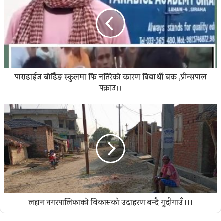
पाराडाईज बोर्डिङ स्कुलमा फि नतिरेकाे कारण बिद्यार्थी बन्धक ,प्रीन्सपाल
पक्राउ।।
लहान नगरपालिकाको विकासको उदाहरण बन्दै गुदीगाउँ ।।।