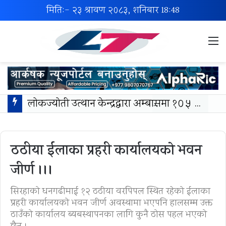
मिति:- २३ श्रावण २०८३, शनिबार
18:48
M
लोकज्योती उत्थान केन्द्रद्वारा अम्बासमा १०५ विपन्न विद्यार्थीलाई शैक्षिक तथा खेलकुद सामग्री वितरण
ठठीया ईलाका प्रहरी कार्यालयको भवन
जीर्ण ।।।
सिरहाको धनगढीमाई १२ ठठीया वरपिपल स्थित रहेको ईलाका
प्रहरी कार्यालयको भवन जीर्ण अवस्थामा भएपनि हालसम्म उक्त
ठाउँको कार्यालय ब्यबस्थापनका लागि कुनै ठोस पहल भएको