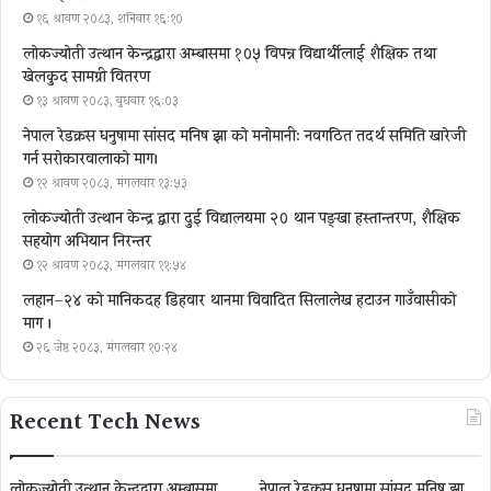
१६ श्रावण २०८३, शनिबार १६:१०
लोकज्योती उत्थान केन्द्रद्वारा अम्बासमा १०५ विपन्न विद्यार्थीलाई शैक्षिक तथा
खेलकुद सामग्री वितरण
१३ श्रावण २०८३, बुधबार १६:०३
नेपाल रेडक्रस धनुषामा सांसद मनिष झा को मनोमानी: नवगठित तदर्थ समिति खारेजी
गर्न सरोकारवालाको माग।
१२ श्रावण २०८३, मंगलवार १३:५३
लोकज्योती उत्थान केन्द्र द्वारा दुई विद्यालयमा २० थान पङ्खा हस्तान्तरण, शैक्षिक
सहयोग अभियान निरन्तर
१२ श्रावण २०८३, मंगलवार ११:५४
लहान–२४ को मानिकदह डिहवार थानमा विवादित सिलालेख हटाउन गाउँवासीको
माग ।
२६ जेष्ठ २०८३, मंगलवार १०:२४
Recent Tech News
लोकज्योती उत्थान केन्द्रद्वारा अम्बासमा
नेपाल रेडक्रस धनुषामा सांसद मनिष झा