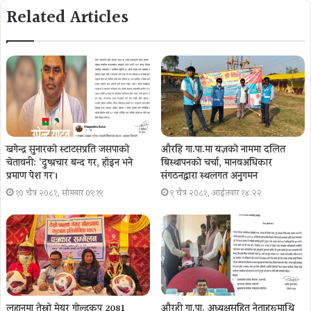
Related Articles
खगेन्द्र सुनारको स्टाटसप्रति जसपाको
औरहि गा.पा.मा यज्ञकाे नाममा दलित
चेतावनी: ‘दुष्प्रचार बन्द गर, होइन भने
बिस्थापनकाे चर्चा, मानवअधिकार
प्रमाण पेश गर´।
संगठनद्वारा स्थलगत अनुगमन
१० चैत्र २०८१, सोमबार ०९:१९
९ चैत्र २०८१, आईतवार १४:२२
लहानमा तेस्रो मेयर गोल्डकप 2081
औरही गा.पा. अध्यक्षसहित नेताहरूमाथि