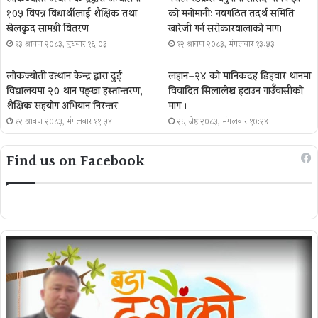
१०५ विपन्न विद्यार्थीलाई शैक्षिक तथा
को मनोमानी: नवगठित तदर्थ समिति
खेलकुद सामग्री वितरण
खारेजी गर्न सरोकारवालाको माग।
१३ श्रावण २०८३, बुधबार १६:०३
१२ श्रावण २०८३, मंगलवार १३:५३
लोकज्योती उत्थान केन्द्र द्वारा दुई
लहान–२४ को मानिकदह डिहवार थानमा
विद्यालयमा २० थान पङ्खा हस्तान्तरण,
विवादित सिलालेख हटाउन गाउँवासीको
शैक्षिक सहयोग अभियान निरन्तर
माग ।
१२ श्रावण २०८३, मंगलवार ११:५४
२६ जेष्ठ २०८३, मंगलवार १०:२४
Find us on Facebook