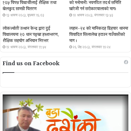
१०५ विपन्न विद्यार्थीलाई शैक्षिक तथा
को मनोमानी: नवगठित तदर्थ समिति
खेलकुद सामग्री वितरण
खारेजी गर्न सरोकारवालाको माग।
१३ श्रावण २०८३, बुधबार १६:०३
१२ श्रावण २०८३, मंगलवार १३:५३
लोकज्योती उत्थान केन्द्र द्वारा दुई
लहान–२४ को मानिकदह डिहवार थानमा
विद्यालयमा २० थान पङ्खा हस्तान्तरण,
विवादित सिलालेख हटाउन गाउँवासीको
शैक्षिक सहयोग अभियान निरन्तर
माग ।
१२ श्रावण २०८३, मंगलवार ११:५४
२६ जेष्ठ २०८३, मंगलवार १०:२४
Find us on Facebook