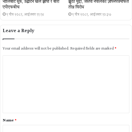
भोलिबाट सुरु, उद्घाटन खेल झापा र बारा
झुठा मुद्दा, जसपा नेपालको ज्ञापनपत्रमार्फत
एपीएफबीच
तीव्र विरोध
९ चैत्र २०८१, आईतवार ११:१४
९ चैत्र २०८१, आईतवार १०:३७
Leave a Reply
Your email address will not be published.
Required fields are marked
*
Name
*