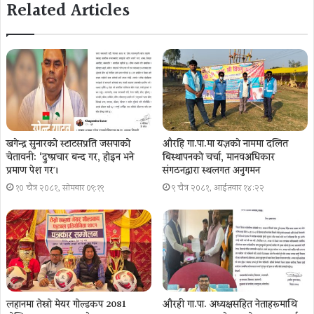
Related Articles
खगेन्द्र सुनारको स्टाटसप्रति जसपाको
औरहि गा.पा.मा यज्ञकाे नाममा दलित
चेतावनी: ‘दुष्प्रचार बन्द गर, होइन भने
बिस्थापनकाे चर्चा, मानवअधिकार
प्रमाण पेश गर´।
संगठनद्वारा स्थलगत अनुगमन
१० चैत्र २०८१, सोमबार ०९:१९
९ चैत्र २०८१, आईतवार १४:२२
लहानमा तेस्रो मेयर गोल्डकप 2081
औरही गा.पा. अध्यक्षसहित नेताहरूमाथि