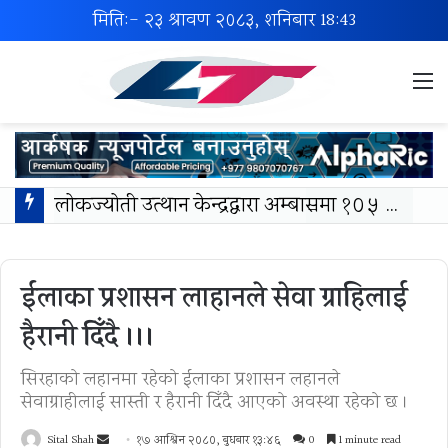
मिति:- २३ श्रावण २०८३, शनिबार
18:43
M
लोकज्योती उत्थान केन्द्रद्वारा अम्बासमा १०५ विपन्न विद्यार्थीलाई शैक्षिक तथा खेलकुद सामग्री वितरण
ईलाका प्रशासन लाहानले सेवा ग्राहिलाई
हैरानी दिँदै ।।।
सिरहाको लहानमा रहेको ईलाका प्रशासन लहानले
सेवाग्राहीलाई सास्ती र हैरानी दिँदै आएको अवस्था रहेको छ ।
Send
Sital Shah
१७ आश्विन २०८०, बुधबार १३:४६
0
1 minute read