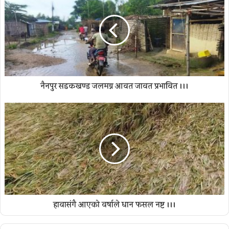
नैनपुर सडकखण्ड जलमग्न आवत जावत प्रभावित ।।।
हावासंगै आएको वर्षाले धान फसल नष्ट ।।।