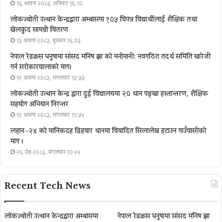
१६ श्रावण २०८३, शनिबार १६:१०
लोकज्योती उत्थान केन्द्रद्वारा अम्बासमा १०५ विपन्न विद्यार्थीलाई शैक्षिक तथा
खेलकुद सामग्री वितरण
१३ श्रावण २०८३, बुधबार १६:०३
नेपाल रेडक्रस धनुषामा सांसद मनिष झा को मनोमानी: नवगठित तदर्थ समिति खारेजी
गर्न सरोकारवालाको माग।
१२ श्रावण २०८३, मंगलवार १३:५३
लोकज्योती उत्थान केन्द्र द्वारा दुई विद्यालयमा २० थान पङ्खा हस्तान्तरण, शैक्षिक
सहयोग अभियान निरन्तर
१२ श्रावण २०८३, मंगलवार ११:५४
लहान–२४ को मानिकदह डिहवार थानमा विवादित सिलालेख हटाउन गाउँवासीको
माग ।
२६ जेष्ठ २०८३, मंगलवार १०:२४
Recent Tech News
लोकज्योती उत्थान केन्द्रद्वारा अम्बासमा
नेपाल रेडक्रस धनुषामा सांसद मनिष झा