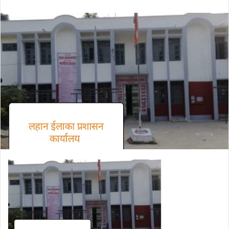
an
email