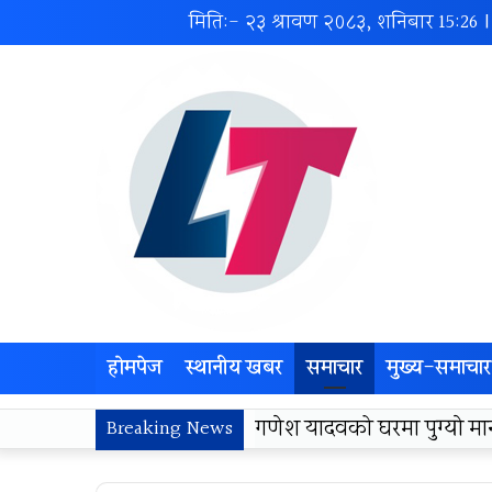
मिति:- २३ श्रावण २०८३, शनिबार
15:26
|
होमपेज
स्थानीय खबर
समाचार
मुख्य-समाचार
लोकज्योती उत्थान केन्द्रद्वा
Breaking News