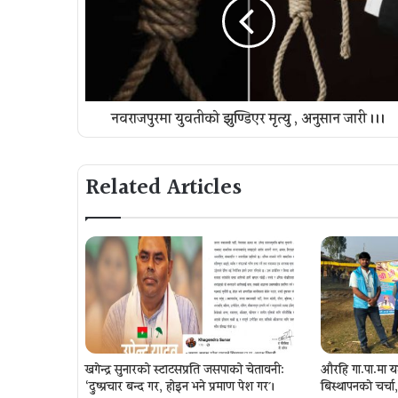
नवराजपुरमा युवतीको झुण्डिएर मृत्यु , अनुसन्धान जारी ।।।
Related Articles
खगेन्द्र सुनारको स्टाटसप्रति जसपाको चेतावनी:
औरहि गा.पा.मा य
‘दुष्प्रचार बन्द गर, होइन भने प्रमाण पेश गर´।
बिस्थापनकाे चर्च