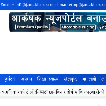
 Email:-
info@jantakhabar.com
|
marketing@jantakhabar.
दुर्घटना
अपराध
शिक्षा-स्वास्थ
खेलकुद
आगलागी
ला
रा अम्बासमा १०५ विपन्न विद्यार्थीलाई शैक्षिक तथा खेलकुद सामग