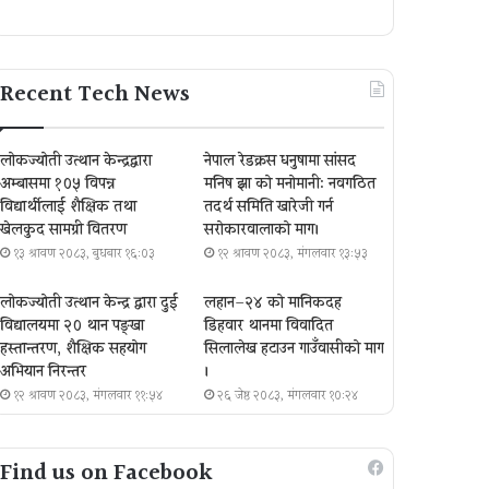
Recent Tech News
लोकज्योती उत्थान केन्द्रद्वारा
नेपाल रेडक्रस धनुषामा सांसद
अम्बासमा १०५ विपन्न
मनिष झा को मनोमानी: नवगठित
विद्यार्थीलाई शैक्षिक तथा
तदर्थ समिति खारेजी गर्न
खेलकुद सामग्री वितरण
सरोकारवालाको माग।
१३ श्रावण २०८३, बुधबार १६:०३
१२ श्रावण २०८३, मंगलवार १३:५३
लोकज्योती उत्थान केन्द्र द्वारा दुई
लहान–२४ को मानिकदह
विद्यालयमा २० थान पङ्खा
डिहवार थानमा विवादित
हस्तान्तरण, शैक्षिक सहयोग
सिलालेख हटाउन गाउँवासीको माग
अभियान निरन्तर
।
१२ श्रावण २०८३, मंगलवार ११:५४
२६ जेष्ठ २०८३, मंगलवार १०:२४
Find us on Facebook