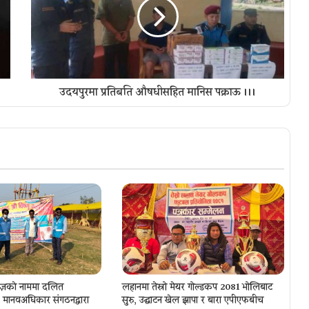
उदयपुरमा प्रतिबन्धित औषधीसहित मानिस पक्राऊ ।।।
ज्ञकाे नाममा दलित
लहानमा तेस्रो मेयर गोल्डकप 2081 भोलिबाट
ा, मानवअधिकार संगठनद्वारा
सुरु, उद्घाटन खेल झापा र बारा एपीएफबीच