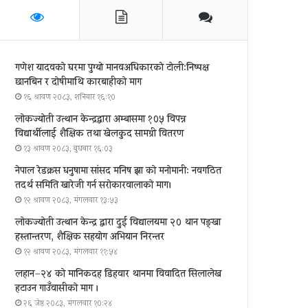
गणेश यादवको घरमा पुग्याे मानवअधिकारकाे टोली:निष्पक्ष
छानबिन र दोषीमाथि कारबाहीको माग
१६ श्रावण २०८३, शनिबार १६:१०
लोकज्योती उत्थान केन्द्रद्वारा अम्बासमा १०५ विपन्न
विद्यार्थीलाई शैक्षिक तथा खेलकुद सामग्री वितरण
१३ श्रावण २०८३, बुधबार १६:०३
नेपाल रेडक्रस धनुषामा सांसद मनिष झा को मनोमानी: नवगठित
तदर्थ समिति खारेजी गर्न सरोकारवालाको माग।
१२ श्रावण २०८३, मंगलवार १३:५३
लोकज्योती उत्थान केन्द्र द्वारा दुई विद्यालयमा २० थान पङ्खा
हस्तान्तरण, शैक्षिक सहयोग अभियान निरन्तर
१२ श्रावण २०८३, मंगलवार ११:५४
लहान–२४ को मानिकदह डिहवार थानमा विवादित सिलालेख
हटाउन गाउँवासीको माग ।
२६ जेष्ठ २०८३, मंगलवार १०:२४