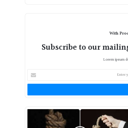
With Pro
Subscribe to our mailing
Lorem ipsum do
Enter
your
Email
address