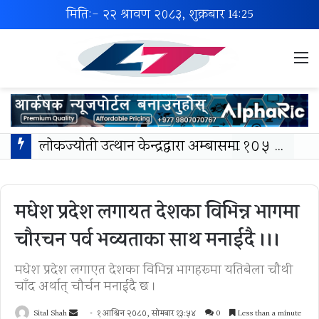
मिति:- २२ श्रावण २०८३, शुक्रबार
14:25
M
लोकज्योती उत्थान केन्द्रद्वारा अम्बासमा १०५ विपन्न विद्यार्थीलाई शैक्षिक तथा खेलकुद सामग्री वितरण
मधेश प्रदेश लगायत देशका विभिन्न भागमा
चौरचन पर्व भव्यताका साथ मनाईदै ।।।
मधेश प्रदेश लगाएत देशका विभिन्न भागहरूमा यतिबेला चौथी
चाँद अर्थात् चौर्चन मनाईदै छ ।
Send
Sital Shah
१ आश्विन २०८०, सोमबार १३:५४
0
Less than a minute