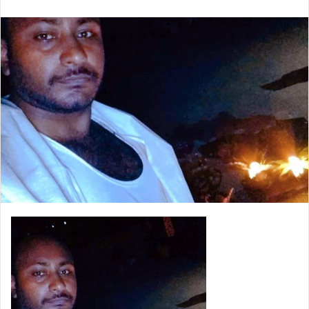
an
email