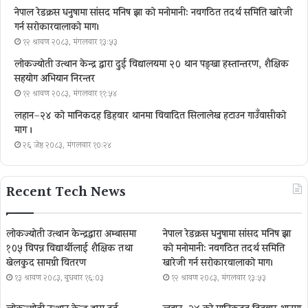
नेपाल रेडक्रस धनुषामा सांसद मनिष झा को मनोमानी: नवगठित तदर्थ समिति खारेजी
गर्न सरोकारवालाको माग।
१२ श्रावण २०८३, मंगलवार १३:५३
लोकज्योती उत्थान केन्द्र द्वारा दुई विद्यालयमा २० थान पङ्खा हस्तान्तरण, शैक्षिक
सहयोग अभियान निरन्तर
१२ श्रावण २०८३, मंगलवार ११:५४
लहान–२४ को मानिकदह डिहवार थानमा विवादित सिलालेख हटाउन गाउँवासीको
माग ।
२६ जेष्ठ २०८३, मंगलवार १०:२४
Recent Tech News
लोकज्योती उत्थान केन्द्रद्वारा अम्बासमा
नेपाल रेडक्रस धनुषामा सांसद मनिष झा
१०५ विपन्न विद्यार्थीलाई शैक्षिक तथा
को मनोमानी: नवगठित तदर्थ समिति
खेलकुद सामग्री वितरण
खारेजी गर्न सरोकारवालाको माग।
१३ श्रावण २०८३, बुधबार १६:०३
१२ श्रावण २०८३, मंगलवार १३:५३