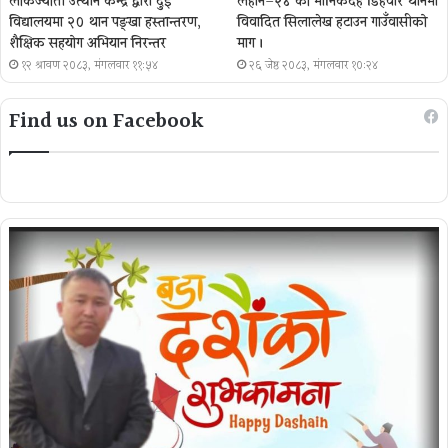
लोकज्योती उत्थान केन्द्र द्वारा दुई
लहान–२४ को मानिकदह डिहवार थानमा
विद्यालयमा २० थान पङ्खा हस्तान्तरण,
विवादित सिलालेख हटाउन गाउँवासीको
शैक्षिक सहयोग अभियान निरन्तर
माग ।
१२ श्रावण २०८३, मंगलवार ११:५४
२६ जेष्ठ २०८३, मंगलवार १०:२४
Find us on Facebook