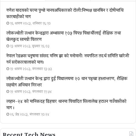
गणेश यादवको घरमा पुग्याे मानवअधिकारकाे टोली:निष्पक्ष छानबिन र दोषीमाथि
कारबाहीको माग
१६ श्रावण २०८३, शनिबार १६:१०
लोकज्योती उत्थान केन्द्रद्वारा अम्बासमा १०५ विपन्न विद्यार्थीलाई शैक्षिक तथा
खेलकुद सामग्री वितरण
१३ श्रावण २०८३, बुधबार १६:०३
नेपाल रेडक्रस धनुषामा सांसद मनिष झा को मनोमानी: नवगठित तदर्थ समिति खारेजी
गर्न सरोकारवालाको माग।
१२ श्रावण २०८३, मंगलवार १३:५३
लोकज्योती उत्थान केन्द्र द्वारा दुई विद्यालयमा २० थान पङ्खा हस्तान्तरण, शैक्षिक
सहयोग अभियान निरन्तर
१२ श्रावण २०८३, मंगलवार ११:५४
लहान–२४ को मानिकदह डिहवार थानमा विवादित सिलालेख हटाउन गाउँवासीको
माग ।
२६ जेष्ठ २०८३, मंगलवार १०:२४
Recent Tech News