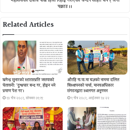
महासंघकाे दवाव पछि हिजाे रिहाइ गरीएका चन्दन सहित थप १ जना
पक्राउ ।।
Related Articles
खगेन्द्र सुनारको स्टाटसप्रति जसपाको
औरहि गा.पा.मा यज्ञकाे नाममा दलित
चेतावनी: ‘दुष्प्रचार बन्द गर, होइन भने
बिस्थापनकाे चर्चा, मानवअधिकार
प्रमाण पेश गर´।
संगठनद्वारा स्थलगत अनुगमन
१० चैत्र २०८१, सोमबार ०९:१९
९ चैत्र २०८१, आईतवार १४:२२