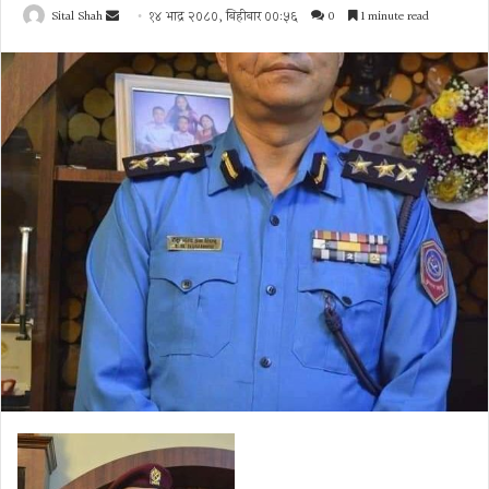
Send
Sital Shah
१४ भाद्र २०८०, बिहीबार ००:५६
0
1 minute read
an
email