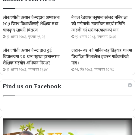
लोकज्योती उत्थान केन्द्रद्वारा अम्बासमा
नेपाल रेडक्रस धनुषामा सांसद मनिष झा
१०५ विपन्न विद्यार्थीलाई शैक्षिक तथा
को मनोमानी: नवगठित तदर्थ समिति
खेलकुद सामग्री वितरण
खारेजी गर्न सरोकारवालाको माग।
१३ श्रावण २०८३, बुधबार १६:०३
१२ श्रावण २०८३, मंगलवार १३:५३
लोकज्योती उत्थान केन्द्र द्वारा दुई
लहान–२४ को मानिकदह डिहवार थानमा
विद्यालयमा २० थान पङ्खा हस्तान्तरण,
विवादित सिलालेख हटाउन गाउँवासीको
शैक्षिक सहयोग अभियान निरन्तर
माग ।
१२ श्रावण २०८३, मंगलवार ११:५४
२६ जेष्ठ २०८३, मंगलवार १०:२४
Find us on Facebook