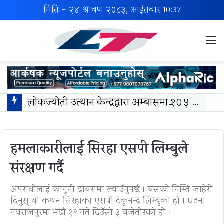
मिति:- २४ श्रावण २०८३, आईतवार
10:37
M
लोकज्योती उत्थान केन्द्रद्वारा अम्बासमा १०५ विपन्न विद्यार्थीलाई शैक्षिक तथा खेलकुद सामग्री वितरण
हमलाकारीलाई सिरहा एसपी लिम्बुले
संरक्षण गर्दै
अपराधीलाई कानुनी दायरामा ल्याउँनुपर्छ । यसको निम्ति जाहेरी
दिनुस् यो कथन सिरहाका एसपी टेकुनन्द लिम्बुको हो । घटना
नवराजपुरमा भदौ ११ गते दिउँसो ३ बजेतीरको हो ।