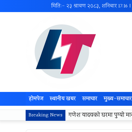
मिति:- २३ श्रावण २०८३, शनिबार
17:16
|
होमपेज
स्थानीय खबर
समाचार
मुख्य-समाचार
लोकज्योती उत्थान केन्द्रद्वा
Breaking News