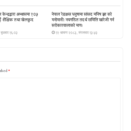
केन्द्रद्वारा अम्बासमा १०५
नेपाल रेडक्रस धनुषामा सांसद मनिष झा को
ीलाई शैक्षिक तथा खेलकुद
मनोमानी: नवगठित तदर्थ समिति खारेजी गर्न
सरोकारवालाको माग।
 बुधबार १६:०३
१२ श्रावण २०८३, मंगलवार १३:५३
arked
*