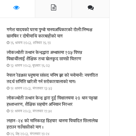
गणेश यादवको घरमा पुग्याे मानवअधिकारकाे टोली:निष्पक्ष
छानबिन र दोषीमाथि कारबाहीको माग
१६ श्रावण २०८३, शनिबार १६:१०
लोकज्योती उत्थान केन्द्रद्वारा अम्बासमा १०५ विपन्न
विद्यार्थीलाई शैक्षिक तथा खेलकुद सामग्री वितरण
१३ श्रावण २०८३, बुधबार १६:०३
नेपाल रेडक्रस धनुषामा सांसद मनिष झा को मनोमानी: नवगठित
तदर्थ समिति खारेजी गर्न सरोकारवालाको माग।
१२ श्रावण २०८३, मंगलवार १३:५३
लोकज्योती उत्थान केन्द्र द्वारा दुई विद्यालयमा २० थान पङ्खा
हस्तान्तरण, शैक्षिक सहयोग अभियान निरन्तर
१२ श्रावण २०८३, मंगलवार ११:५४
लहान–२४ को मानिकदह डिहवार थानमा विवादित सिलालेख
हटाउन गाउँवासीको माग ।
२६ जेष्ठ २०८३, मंगलवार १०:२४