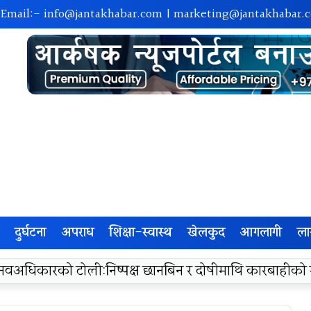
 Email:-
info@jantakhabar.com
|
marketing@jantakhabar.
दुर्घटना
अपराध
शिक्षा-स्वास्थ
खेलकुद
आगलागी
ला
रा अम्बासमा १०५ विपन्न विद्यार्थीलाई शैक्षिक तथा खेलकुद सामग