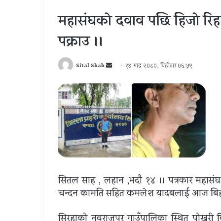
महासंघकाे दवाव पछि हिजाे रि
पक्राउ ।।
Send
Sital Shah
१४ भाद्र २०८०, बिहीबार ०६:५९
an
email
सितल साह , लहान ,भदाै १४ ।। पत्रकार महासं
चन्दन कामति सहित कमलेश यादबलाई आज बिहान म
सिरहाको नवराजपुर गाउँपालिका स्थित पोखरी व