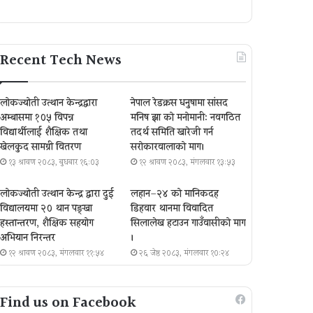
Recent Tech News
लोकज्योती उत्थान केन्द्रद्वारा
नेपाल रेडक्रस धनुषामा सांसद
अम्बासमा १०५ विपन्न
मनिष झा को मनोमानी: नवगठित
विद्यार्थीलाई शैक्षिक तथा
तदर्थ समिति खारेजी गर्न
खेलकुद सामग्री वितरण
सरोकारवालाको माग।
१३ श्रावण २०८३, बुधबार १६:०३
१२ श्रावण २०८३, मंगलवार १३:५३
लोकज्योती उत्थान केन्द्र द्वारा दुई
लहान–२४ को मानिकदह
विद्यालयमा २० थान पङ्खा
डिहवार थानमा विवादित
हस्तान्तरण, शैक्षिक सहयोग
सिलालेख हटाउन गाउँवासीको माग
अभियान निरन्तर
।
१२ श्रावण २०८३, मंगलवार ११:५४
२६ जेष्ठ २०८३, मंगलवार १०:२४
Find us on Facebook