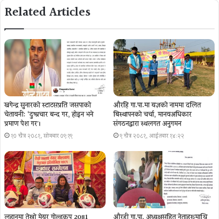
Related Articles
खगेन्द्र सुनारको स्टाटसप्रति जसपाको
औरहि गा.पा.मा यज्ञकाे नाममा दलित
चेतावनी: ‘दुष्प्रचार बन्द गर, होइन भने
बिस्थापनकाे चर्चा, मानवअधिकार
प्रमाण पेश गर´।
संगठनद्वारा स्थलगत अनुगमन
१० चैत्र २०८१, सोमबार ०९:१९
९ चैत्र २०८१, आईतवार १४:२२
लहानमा तेस्रो मेयर गोल्डकप 2081
औरही गा.पा. अध्यक्षसहित नेताहरूमाथि