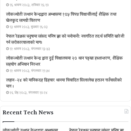
१६ श्रावण २०८३, शनिबार १६:१०
लोकज्योती उत्थान केन्द्रद्वारा अम्बासमा १०५ विपन्न विद्यार्थीलाई शैक्षिक तथा
खेलकुद सामग्री वितरण
१३ श्रावण २०८३, बुधबार १६:०३
नेपाल रेडक्रस धनुषामा सांसद मनिष झा को मनोमानी: नवगठित तदर्थ समिति खारेजी
गर्न सरोकारवालाको माग।
१२ श्रावण २०८३, मंगलवार १३:५३
लोकज्योती उत्थान केन्द्र द्वारा दुई विद्यालयमा २० थान पङ्खा हस्तान्तरण, शैक्षिक
सहयोग अभियान निरन्तर
१२ श्रावण २०८३, मंगलवार ११:५४
लहान–२४ को मानिकदह डिहवार थानमा विवादित सिलालेख हटाउन गाउँवासीको
माग ।
२६ जेष्ठ २०८३, मंगलवार १०:२४
Recent Tech News
लोकज्योती उत्थान केन्द्रद्वारा अम्बासमा
नेपाल रेडक्रस धनुषामा सांसद मनिष झा