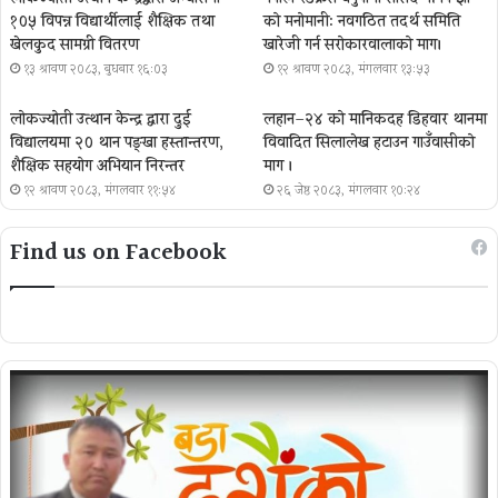
१०५ विपन्न विद्यार्थीलाई शैक्षिक तथा
को मनोमानी: नवगठित तदर्थ समिति
खेलकुद सामग्री वितरण
खारेजी गर्न सरोकारवालाको माग।
१३ श्रावण २०८३, बुधबार १६:०३
१२ श्रावण २०८३, मंगलवार १३:५३
लोकज्योती उत्थान केन्द्र द्वारा दुई
लहान–२४ को मानिकदह डिहवार थानमा
विद्यालयमा २० थान पङ्खा हस्तान्तरण,
विवादित सिलालेख हटाउन गाउँवासीको
शैक्षिक सहयोग अभियान निरन्तर
माग ।
१२ श्रावण २०८३, मंगलवार ११:५४
२६ जेष्ठ २०८३, मंगलवार १०:२४
Find us on Facebook