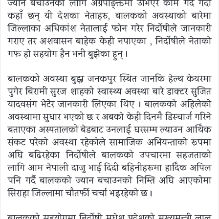
ज्यान बचाउनको लागि अग्रपङ्क्तिमा उभिएर काम गर्दै गर्दा
कहाँ छन् यी देशका नेताहरु, बालकको अवस्थाको बारेमा
जिल्लाका अधिकांश नेतालाई फाेन गरेर निर्दोषीले जानकारी
गराए तर अशवासन बाहेक केही नपाएका , निर्दोषीले नेताको
गफ हाे सहयोग हैन भनी बुझेका हुन् ।
बालकको अवस्था बुझ्न जनकपुर स्थित जानकि हेल्थ केयरमा
पुगेर बिरामी सुरज शाहको स्वास्थ्य अवस्था बारे डाक्टर सुजित
यादवसंग भेटेर जानकारी लिएका थिए । बालकको अहिलेकाे
अवस्थामा सुधार भएको छ र अबकाे केही दिनमै डिस्चार्ज गरिने
बताएका अस्पतालको बेडबाट उनलाई घरसम्म ल्याउन आर्थिक
संकट परेको अवस्था रहेकोले सामाजिक अभियन्ताको रूपमा
अघि बढिरहेका निर्दोषीले बालकको उपचारमा सहजताको
लागि आम नेपाली दाजु भाई दिदी बहिनीहरूमा हार्दिक अपिल
पनि गर्दै बालकको ज्यान बचाउनको निम्ति अघि आएकोमा
सिराहा जिल्लामा चौतर्फी चर्चा भइरहेको छ ।
बालकको सहयोगमा निर्दोषी मधेश प्रदेशको मुख्यमन्त्री लाल