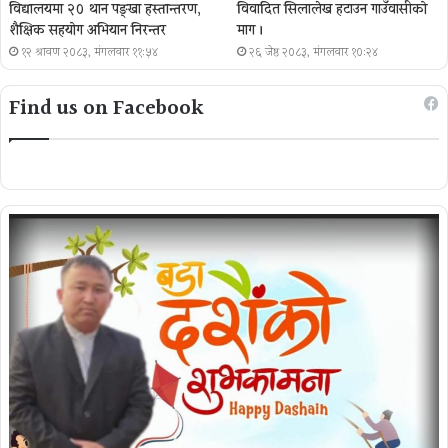
विद्यालयमा २० थान पङ्खा हस्तान्तरण,
विवादित सिलालेख हटाउन गाउँवासीको
शैक्षिक सहयोग अभियान निरन्तर
माग ।
१२ श्रावण २०८३, मंगलवार ११:५४
२६ जेष्ठ २०८३, मंगलवार १०:२४
Find us on Facebook