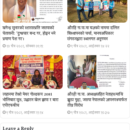
खगेन्द्र सुनारको स्टाटसप्रति जसपाको
औरहि गा.पा.मा यज्ञकाे नाममा दलित
चेतावनी: ‘दुष्प्रचार बन्द गर, होइन भने
बिस्थापनकाे चर्चा, मानवअधिकार
प्रमाण पेश गर´।
संगठनद्वारा स्थलगत अनुगमन
१० चैत्र २०८१, सोमबार ०९:१९
९ चैत्र २०८१, आईतवार १४:२२
लहानमा तेस्रो मेयर गोल्डकप 2081
औरही गा.पा. अध्यक्षसहित नेताहरूमाथि
भोलिबाट सुरु, उद्घाटन खेल झापा र बारा
झुठा मुद्दा, जसपा नेपालको ज्ञापनपत्रमार्फत
एपीएफबीच
तीव्र विरोध
९ चैत्र २०८१, आईतवार ११:१४
९ चैत्र २०८१, आईतवार १०:३७
Leave a Reply