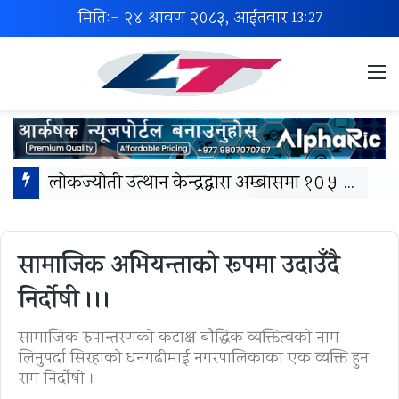
मिति:- २४ श्रावण २०८३, आईतवार
13:27
M
लोकज्योती उत्थान केन्द्रद्वारा अम्बासमा १०५ विपन्न विद्यार्थीलाई शैक्षिक तथा खेलकुद सामग्री वितरण
सामाजिक अभियन्ताको रूपमा उदाउँदै
निर्दोषी ।।।
सामाजिक रुपान्तरणको कटाक्ष बाैद्धिक व्यक्तित्वको नाम
लिनुपर्दा सिरहाको धनगढीमाई नगरपालिकाका एक व्यक्ति हुन
राम निर्दोषी ।