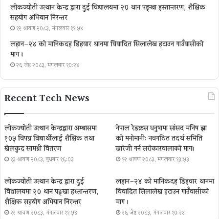
लोकज्योती उत्थान केन्द्र द्वारा दुई विद्यालयमा २० थान पङ्खा हस्तान्तरण, शैक्षिक
सहयोग अभियान निरन्तर
१२ श्रावण २०८३, मंगलवार ११:५४
लहान–२४ को मानिकदह डिहवार थानमा विवादित सिलालेख हटाउन गाउँवासीको
माग ।
२६ जेष्ठ २०८३, मंगलवार १०:२४
Recent Tech News
लोकज्योती उत्थान केन्द्रद्वारा अम्बासमा
नेपाल रेडक्रस धनुषामा सांसद मनिष झा
१०५ विपन्न विद्यार्थीलाई शैक्षिक तथा
को मनोमानी: नवगठित तदर्थ समिति
खेलकुद सामग्री वितरण
खारेजी गर्न सरोकारवालाको माग।
१३ श्रावण २०८३, बुधबार १६:०३
१२ श्रावण २०८३, मंगलवार १३:५३
लोकज्योती उत्थान केन्द्र द्वारा दुई
लहान–२४ को मानिकदह डिहवार थानमा
विद्यालयमा २० थान पङ्खा हस्तान्तरण,
विवादित सिलालेख हटाउन गाउँवासीको
शैक्षिक सहयोग अभियान निरन्तर
माग ।
१२ श्रावण २०८३, मंगलवार ११:५४
२६ जेष्ठ २०८३, मंगलवार १०:२४