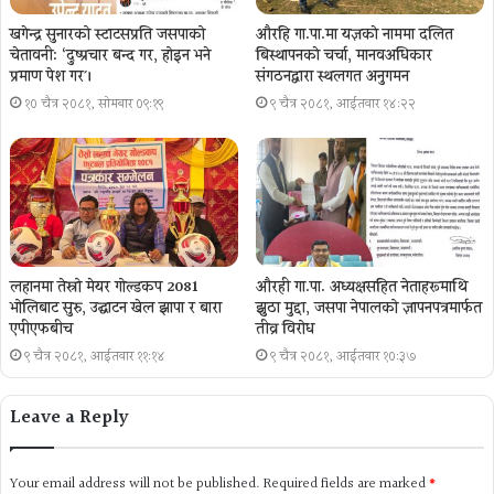
खगेन्द्र सुनारको स्टाटसप्रति जसपाको
औरहि गा.पा.मा यज्ञकाे नाममा दलित
चेतावनी: ‘दुष्प्रचार बन्द गर, होइन भने
बिस्थापनकाे चर्चा, मानवअधिकार
प्रमाण पेश गर´।
संगठनद्वारा स्थलगत अनुगमन
१० चैत्र २०८१, सोमबार ०९:१९
९ चैत्र २०८१, आईतवार १४:२२
लहानमा तेस्रो मेयर गोल्डकप 2081
औरही गा.पा. अध्यक्षसहित नेताहरूमाथि
भोलिबाट सुरु, उद्घाटन खेल झापा र बारा
झुठा मुद्दा, जसपा नेपालको ज्ञापनपत्रमार्फत
एपीएफबीच
तीव्र विरोध
९ चैत्र २०८१, आईतवार ११:१४
९ चैत्र २०८१, आईतवार १०:३७
Leave a Reply
Your email address will not be published.
Required fields are marked
*