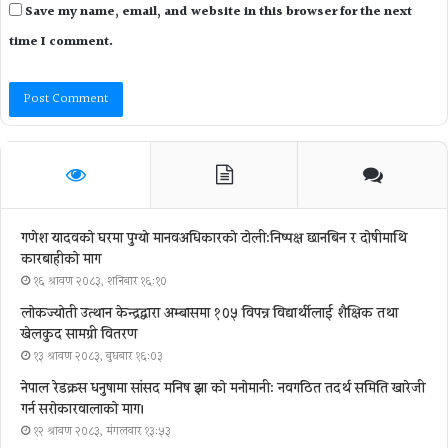
Save my name, email, and website in this browser for the next
time I comment.
गणेश यादवको घरमा पुग्याे मानवअधिकारकाे टोली:निष्पक्ष छानबिन र दोषीमाथि
कारबाहीको माग
१६ श्रावण २०८३, शनिबार १६:१०
लोकज्योती उत्थान केन्द्रद्वारा अम्बासमा १०५ विपन्न विद्यार्थीलाई शैक्षिक तथा
खेलकुद सामग्री वितरण
१३ श्रावण २०८३, बुधबार १६:०३
नेपाल रेडक्रस धनुषामा सांसद मनिष झा को मनोमानी: नवगठित तदर्थ समिति खारेजी
गर्न सरोकारवालाको माग।
१२ श्रावण २०८३, मंगलवार १३:५३