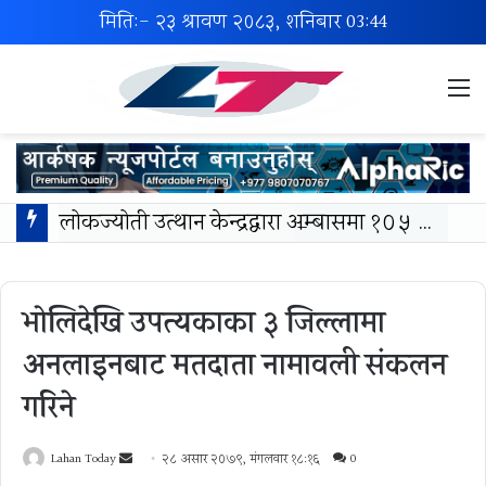
मिति:- २३ श्रावण २०८३, शनिबार
03:44
M
लोकज्योती उत्थान केन्द्रद्वारा अम्बासमा १०५ विपन्न विद्यार्थीलाई शैक्षिक तथा खेलकुद सामग्री वितरण
भोलिदेखि उपत्यकाका ३ जिल्लामा
अनलाइनबाट मतदाता नामावली संकलन
गरिने
Send
Lahan Today
२८ असार २०७९, मंगलवार १८:१६
0
an