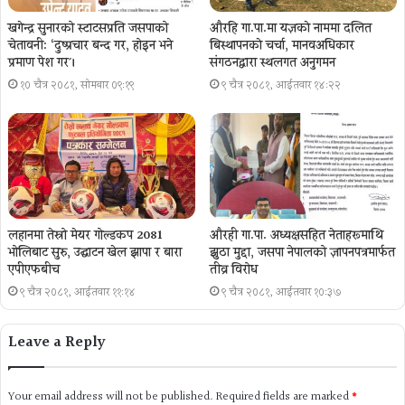
खगेन्द्र सुनारको स्टाटसप्रति जसपाको
औरहि गा.पा.मा यज्ञकाे नाममा दलित
चेतावनी: ‘दुष्प्रचार बन्द गर, होइन भने
बिस्थापनकाे चर्चा, मानवअधिकार
प्रमाण पेश गर´।
संगठनद्वारा स्थलगत अनुगमन
१० चैत्र २०८१, सोमबार ०९:१९
९ चैत्र २०८१, आईतवार १४:२२
लहानमा तेस्रो मेयर गोल्डकप 2081
औरही गा.पा. अध्यक्षसहित नेताहरूमाथि
भोलिबाट सुरु, उद्घाटन खेल झापा र बारा
झुठा मुद्दा, जसपा नेपालको ज्ञापनपत्रमार्फत
एपीएफबीच
तीव्र विरोध
९ चैत्र २०८१, आईतवार ११:१४
९ चैत्र २०८१, आईतवार १०:३७
Leave a Reply
Your email address will not be published.
Required fields are marked
*