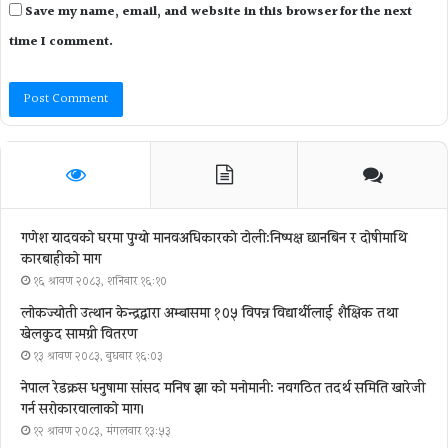
Save my name, email, and website in this browser for the next
time I comment.
गणेश यादवको घरमा पुग्याे मानवअधिकारकाे टोली:निष्पक्ष छानबिन र दोषीमाथि
कारबाहीको माग
१६ श्रावण २०८३, शनिबार १६:१०
लोकज्योती उत्थान केन्द्रद्वारा अम्बासमा १०५ विपन्न विद्यार्थीलाई शैक्षिक तथा
खेलकुद सामग्री वितरण
१३ श्रावण २०८३, बुधबार १६:०३
नेपाल रेडक्रस धनुषामा सांसद मनिष झा को मनोमानी: नवगठित तदर्थ समिति खारेजी
गर्न सरोकारवालाको माग।
१२ श्रावण २०८३, मंगलवार १३:५३