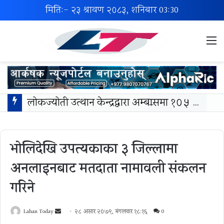
मिति:- २३ श्रावण २०८३, शनिबार
03:30
M
लोकज्योती उत्थान केन्द्रद्वारा अम्बासमा १०५ विपन्न विद्यार्थीलाई शैक्षिक तथा खेलकुद सामग्री वितरण
भोलिदेखि उपत्यकाका ३ जिल्लामा
अनलाइनबाट मतदाता नामावली संकलन
गरिने
Send
Lahan Today
२८ असार २०७९, मंगलवार १८:१६
0
an