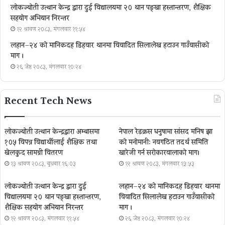
लोकज्योती उत्थान केन्द्र द्वारा दुई विद्यालयमा २० थान पङ्खा हस्तान्तरण, शैक्षिक
सहयोग अभियान निरन्तर
१२ श्रावण २०८३, मंगलवार ११:५४
लहान–२४ को मानिकदह डिहवार थानमा विवादित सिलालेख हटाउन गाउँवासीको
माग ।
२६ जेष्ठ २०८३, मंगलवार १०:२४
Recent Tech News
लोकज्योती उत्थान केन्द्रद्वारा अम्बासमा
नेपाल रेडक्रस धनुषामा सांसद मनिष झा
१०५ विपन्न विद्यार्थीलाई शैक्षिक तथा
को मनोमानी: नवगठित तदर्थ समिति
खेलकुद सामग्री वितरण
खारेजी गर्न सरोकारवालाको माग।
१३ श्रावण २०८३, बुधबार १६:०३
१२ श्रावण २०८३, मंगलवार १३:५३
लोकज्योती उत्थान केन्द्र द्वारा दुई
लहान–२४ को मानिकदह डिहवार थानमा
विद्यालयमा २० थान पङ्खा हस्तान्तरण,
विवादित सिलालेख हटाउन गाउँवासीको
शैक्षिक सहयोग अभियान निरन्तर
माग ।
१२ श्रावण २०८३, मंगलवार ११:५४
२६ जेष्ठ २०८३, मंगलवार १०:२४