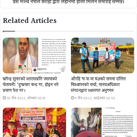
प्रेस मञ्च नेपाल सिरहा द्वारा लहानमा होली मिलन समारोह सम्पन्न।
Related Articles
खगेन्द्र सुनारको स्टाटसप्रति जसपाको
औरहि गा.पा.मा यज्ञकाे नाममा दलित
चेतावनी: ‘दुष्प्रचार बन्द गर, होइन भने
बिस्थापनकाे चर्चा, मानवअधिकार
प्रमाण पेश गर´।
संगठनद्वारा स्थलगत अनुगमन
१० चैत्र २०८१, सोमबार ०९:१९
९ चैत्र २०८१, आईतवार १४:२२