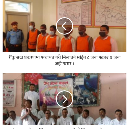
रींकु सदा प्रकरणमा पन्चायत गरी मिलाउने सहित ८ जना पक्राउ ४ जना
अझै फरार।।