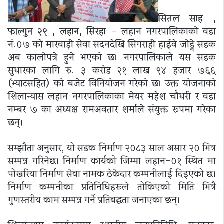
सितल साह ,
फाल्गुन २९ , लहान, सिरहा –
लहान नगरपालिकाको वडा
नं.०७ काे मारवाड़ी सेवा सदनदेखि सिंगराही हाईवे जोड्ने सडक
अब कालोपत्रे हुने भएको छ। नगरपालिकाले यस सडक
सुधारका लागि रु. ३ करोड २१ लाख ९४ हजार ७६६
(भ्याटसहित) को बजेट विनियोजन गरेको छ। उक्त योजनाको
शिलान्यास लहान नगरपालिकाका मेयर महेश चौधरी र वडा
नम्बर ७ का अध्यक्ष रामअवतार शर्माले संयुक्त रूपमा गरेका
छन्।
सम्झौता अनुसार, यो सडक निर्माण २०८३ साल असार २० भित्र
सम्पन्न गरिनेछ। निर्माण कार्यको जिम्मा लहान-०१ स्थित मा
पोखरिया निर्माण सेवा नामक ठेकेदार कम्पनीलाई दिइएको छ।
निर्माण कम्पनीका प्रतिनिधिहरूले तोकिएको मिति भित्रै
गुणस्तरीय काम सम्पन्न गर्ने प्रतिबद्धता जनाएका छन्।