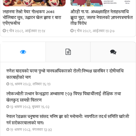
लहानमा तेस्रो मेयर गोल्डकप 2081
औरही गा.पा. अध्यक्षसहित नेताहरूमाथि
भोलिबाट सुरु, उद्घाटन खेल झापा र बारा
झुठा मुद्दा, जसपा नेपालको ज्ञापनपत्रमार्फत
एपीएफबीच
तीव्र विरोध
९ चैत्र २०८१, आईतवार ११:१४
९ चैत्र २०८१, आईतवार १०:३७
गणेश यादवको घरमा पुग्याे मानवअधिकारकाे टोली:निष्पक्ष छानबिन र दोषीमाथि
कारबाहीको माग
१६ श्रावण २०८३, शनिबार १६:१०
लोकज्योती उत्थान केन्द्रद्वारा अम्बासमा १०५ विपन्न विद्यार्थीलाई शैक्षिक तथा
खेलकुद सामग्री वितरण
१३ श्रावण २०८३, बुधबार १६:०३
नेपाल रेडक्रस धनुषामा सांसद मनिष झा को मनोमानी: नवगठित तदर्थ समिति खारेजी
गर्न सरोकारवालाको माग।
१२ श्रावण २०८३, मंगलवार १३:५३