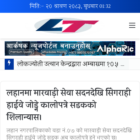
मिति:- २० श्रावण २०८३, बुधबार
01:32
M
लोकज्योती उत्थान केन्द्रद्वारा अम्बासमा १०५ विपन्न विद्यार्थीलाई शैक्षिक तथा खेलकुद सामग्री वितरण
लहानमा मारवाड़ी सेवा सदनदेखि सिंगराही
हाईवे जोड्ने कालोपत्रे सडकको
शिलान्यास।
लहान नगरपालिकाको वडा नं.०७ काे मारवाड़ी सेवा सदनदेखि
सिंगराही हाईवे जोड्ने सडक अब कालोपत्रे हुने भएको छ।