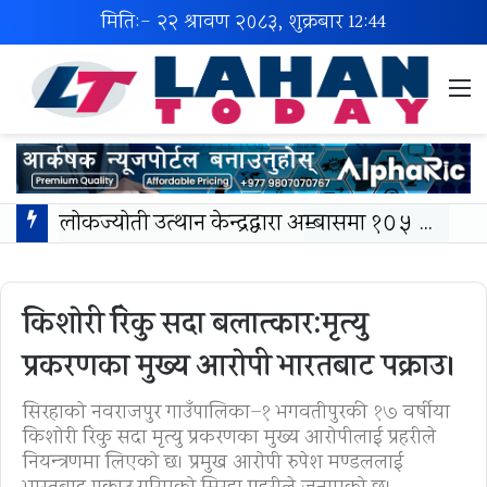
मिति:- २२ श्रावण २०८३, शुक्रबार
12:44
M
लोकज्योती उत्थान केन्द्रद्वारा अम्बासमा १०५ विपन्न विद्यार्थीलाई शैक्षिक तथा खेलकुद सामग्री वितरण
किशोरी रिंकु सदा बलात्कार:मृत्यु
प्रकरणका मुख्य आरोपी भारतबाट पक्राउ।
सिरहाको नवराजपुर गाउँपालिका–१ भगवतीपुरकी १७ वर्षीया
किशोरी रिंकु सदा मृत्यु प्रकरणका मुख्य आरोपीलाई प्रहरीले
नियन्त्रणमा लिएको छ। प्रमुख आरोपी रुपेश मण्डललाई