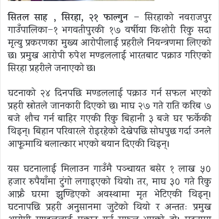
सितल साह , सिरहा, २१ फाल्गुन –
सिरहाको नवराजपुर
गाउँपालिका–१ भगवतीपुरकी १७ वर्षीया किशोरी रिंकु सदा
मृत्यु प्रकरणका मुख्य आरोपीलाई प्रहरीले नियन्त्रणमा लिएको
छ। प्रमुख आरोपी रुपेश मण्डललाई भारतबाट पक्राउ गरिएको
सिरहा प्रहरीले जनाएको छ।
घटनाको २४ दिनपछि मण्डललाई पक्राउ गर्न सफल भएको
प्रहरी स्रोतले जानकारी दिएको छ। माघ २७ गते राति करिब ७
बजे शौच गर्न बाहिर गएकी रिंकु बिहानी ३ बजे घर फर्केकी
थिइन्। बिहान परिवारले रोइरहेको देखेपछि सोधपुछ गर्दा उनले
आफूमाथि बलात्कार भएको बयान दिएकी थिइन्।
यस घटनालाई मिलाउन गाउँमै पञ्चायत बसेर १ लाख ५०
हजार रुपैयाँमा टुंगो लगाइएको थियो। तर, माघ ३० गते रिंकु
आफ्नै घरमा झुण्डिएको अवस्थामा मृत भेटिएकी थिइन्।
घटनापछि प्रहरी अनुसन्धानमा जुटेको थियो र अन्ततः प्रमुख