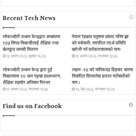
Recent Tech News
लोकज्योती उत्थान केन्द्रद्वारा अम्बासमा
नेपाल रेडक्रस धनुषामा सांसद मनिष झा
१०५ विपन्न विद्यार्थीलाई शैक्षिक तथा
को मनोमानी: नवगठित तदर्थ समिति
खेलकुद सामग्री वितरण
खारेजी गर्न सरोकारवालाको माग।
१३ श्रावण २०८३, बुधबार १६:०३
१२ श्रावण २०८३, मंगलवार १३:५३
लोकज्योती उत्थान केन्द्र द्वारा दुई
लहान–२४ को मानिकदह डिहवार थानमा
विद्यालयमा २० थान पङ्खा हस्तान्तरण,
विवादित सिलालेख हटाउन गाउँवासीको
शैक्षिक सहयोग अभियान निरन्तर
माग ।
१२ श्रावण २०८३, मंगलवार ११:५४
२६ जेष्ठ २०८३, मंगलवार १०:२४
Find us on Facebook