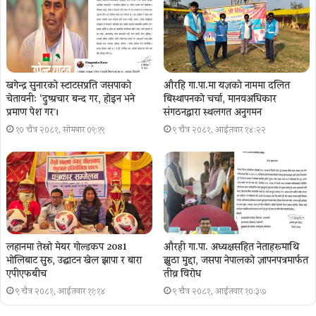
खगेन्द्र सुनारको स्टाटसप्रति जसपाको
औरहि गा.पा.मा यज्ञकाे नाममा दलित
चेतावनी: ‘दुष्प्रचार बन्द गर, होइन भने
बिस्थापनकाे चर्चा, मानवअधिकार
प्रमाण पेश गर´।
संगठनद्वारा स्थलगत अनुगमन
१० चैत्र २०८१, सोमबार ०९:१९
९ चैत्र २०८१, आईतवार १४:२२
लहानमा तेस्रो मेयर गोल्डकप 2081
औरही गा.पा. अध्यक्षसहित नेताहरूमाथि
भोलिबाट सुरु, उद्घाटन खेल झापा र बारा
झुठा मुद्दा, जसपा नेपालको ज्ञापनपत्रमार्फत
एपीएफबीच
तीव्र विरोध
९ चैत्र २०८१, आईतवार ११:१४
९ चैत्र २०८१, आईतवार १०:३७