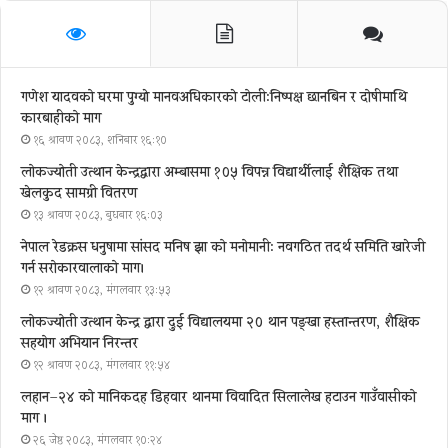
गणेश यादवको घरमा पुग्याे मानवअधिकारकाे टोली:निष्पक्ष छानबिन र दोषीमाथि
कारबाहीको माग
१६ श्रावण २०८३, शनिबार १६:१०
लोकज्योती उत्थान केन्द्रद्वारा अम्बासमा १०५ विपन्न विद्यार्थीलाई शैक्षिक तथा
खेलकुद सामग्री वितरण
१३ श्रावण २०८३, बुधबार १६:०३
नेपाल रेडक्रस धनुषामा सांसद मनिष झा को मनोमानी: नवगठित तदर्थ समिति खारेजी
गर्न सरोकारवालाको माग।
१२ श्रावण २०८३, मंगलवार १३:५३
लोकज्योती उत्थान केन्द्र द्वारा दुई विद्यालयमा २० थान पङ्खा हस्तान्तरण, शैक्षिक
सहयोग अभियान निरन्तर
१२ श्रावण २०८३, मंगलवार ११:५४
लहान–२४ को मानिकदह डिहवार थानमा विवादित सिलालेख हटाउन गाउँवासीको
माग ।
२६ जेष्ठ २०८३, मंगलवार १०:२४