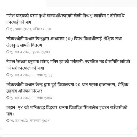
गणेश यादवको घरमा पुग्याे मानवअधिकारकाे टोली:निष्पक्ष छानबिन र दोषीमाथि
कारबाहीको माग
१६ श्रावण २०८३, शनिबार १६:१०
लोकज्योती उत्थान केन्द्रद्वारा अम्बासमा १०५ विपन्न विद्यार्थीलाई शैक्षिक तथा
खेलकुद सामग्री वितरण
१३ श्रावण २०८३, बुधबार १६:०३
नेपाल रेडक्रस धनुषामा सांसद मनिष झा को मनोमानी: नवगठित तदर्थ समिति खारेजी
गर्न सरोकारवालाको माग।
१२ श्रावण २०८३, मंगलवार १३:५३
लोकज्योती उत्थान केन्द्र द्वारा दुई विद्यालयमा २० थान पङ्खा हस्तान्तरण, शैक्षिक
सहयोग अभियान निरन्तर
१२ श्रावण २०८३, मंगलवार ११:५४
लहान–२४ को मानिकदह डिहवार थानमा विवादित सिलालेख हटाउन गाउँवासीको
माग ।
२६ जेष्ठ २०८३, मंगलवार १०:२४