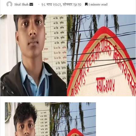
Send
Sital Shah
२८ माघ २०८१, सोमबार १५:१०
1 minute read
an
email