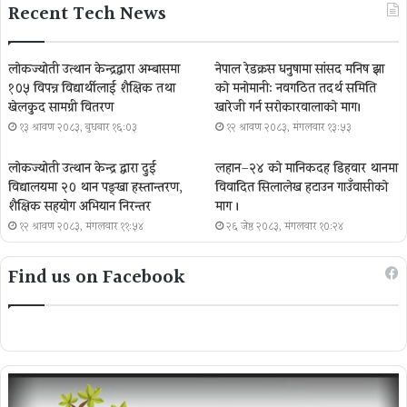
Recent Tech News
लोकज्योती उत्थान केन्द्रद्वारा अम्बासमा
नेपाल रेडक्रस धनुषामा सांसद मनिष झा
१०५ विपन्न विद्यार्थीलाई शैक्षिक तथा
को मनोमानी: नवगठित तदर्थ समिति
खेलकुद सामग्री वितरण
खारेजी गर्न सरोकारवालाको माग।
१३ श्रावण २०८३, बुधबार १६:०३
१२ श्रावण २०८३, मंगलवार १३:५३
लोकज्योती उत्थान केन्द्र द्वारा दुई
लहान–२४ को मानिकदह डिहवार थानमा
विद्यालयमा २० थान पङ्खा हस्तान्तरण,
विवादित सिलालेख हटाउन गाउँवासीको
शैक्षिक सहयोग अभियान निरन्तर
माग ।
१२ श्रावण २०८३, मंगलवार ११:५४
२६ जेष्ठ २०८३, मंगलवार १०:२४
Find us on Facebook