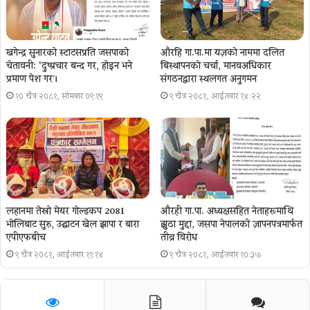
खगेन्द्र सुनारको स्टाटसप्रति जसपाको
औरहि गा.पा.मा यज्ञकाे नाममा दलित
चेतावनी: ‘दुष्प्रचार बन्द गर, होइन भने
बिस्थापनकाे चर्चा, मानवअधिकार
प्रमाण पेश गर´।
संगठनद्वारा स्थलगत अनुगमन
१० चैत्र २०८१, सोमबार ०९:१९
९ चैत्र २०८१, आईतवार १४:२२
लहानमा तेस्रो मेयर गोल्डकप 2081
औरही गा.पा. अध्यक्षसहित नेताहरूमाथि
भोलिबाट सुरु, उद्घाटन खेल झापा र बारा
झुठा मुद्दा, जसपा नेपालको ज्ञापनपत्रमार्फत
एपीएफबीच
तीव्र विरोध
९ चैत्र २०८१, आईतवार ११:१४
९ चैत्र २०८१, आईतवार १०:३७