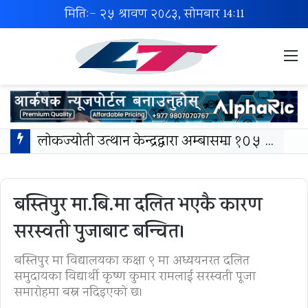
मिति:- २५ श्रावण २०८३, सोमबार
14:11
M
लोकज्योती उत्थान केन्द्रद्वारा अम्बासमा १०५ विपन्न विद्यार्थीलाई शैक्षिक तथा खेलकुद सामग्री वितरण
बस्तिपुर मा.बि.मा दलित भएकै कारण
सरस्वती पुजाबाट बन्चित।
बस्तिपुर मा विद्यालयका कक्षा ९ मा अध्ययनरत दलित
समुदायका विद्यार्थी कृष्ण कुमार रामलाई सरस्वती पूजा
समारोहमा बस्न नदिइएको छ।