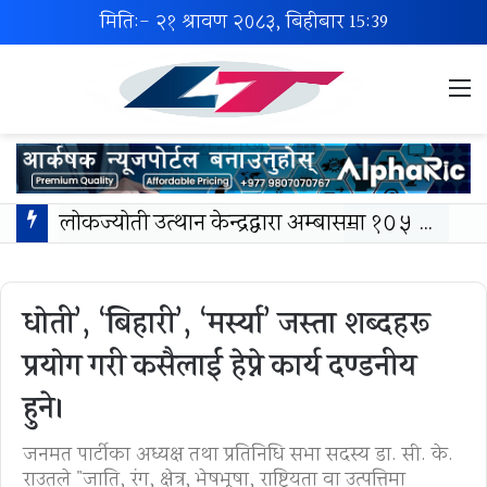
मिति:- २१ श्रावण २०८३, बिहीबार
15:39
M
लोकज्योती उत्थान केन्द्रद्वारा अम्बासमा १०५ विपन्न विद्यार्थीलाई शैक्षिक तथा खेलकुद सामग्री वितरण
धोती’, ‘बिहारी’, ‘मर्स्या’ जस्ता शब्दहरू
प्रयोग गरी कसैलाई हेप्ने कार्य दण्डनीय
हुने।
जनमत पार्टीका अध्यक्ष तथा प्रतिनिधि सभा सदस्य डा. सी. के.
राउतले "जाति, रंग, क्षेत्र, भेषभूषा, राष्ट्रियता वा उत्पत्तिमा