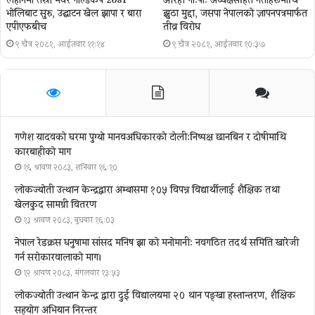
लहानमा तेस्रो मेयर गोल्डकप 2081
औरही गा.पा. अध्यक्षसहित नेताहरूमाथि
भोलिबाट सुरु, उद्घाटन खेल झापा र बारा
झुठा मुद्दा, जसपा नेपालको ज्ञापनपत्रमार्फत
एपीएफबीच
तीव्र विरोध
९ चैत्र २०८१, आईतवार ११:१४
९ चैत्र २०८१, आईतवार १०:३७
गणेश यादवको घरमा पुग्याे मानवअधिकारकाे टोली:निष्पक्ष छानबिन र दोषीमाथि
कारबाहीको माग
१६ श्रावण २०८३, शनिबार १६:१०
लोकज्योती उत्थान केन्द्रद्वारा अम्बासमा १०५ विपन्न विद्यार्थीलाई शैक्षिक तथा
खेलकुद सामग्री वितरण
१३ श्रावण २०८३, बुधबार १६:०३
नेपाल रेडक्रस धनुषामा सांसद मनिष झा को मनोमानी: नवगठित तदर्थ समिति खारेजी
गर्न सरोकारवालाको माग।
१२ श्रावण २०८३, मंगलवार १३:५३
लोकज्योती उत्थान केन्द्र द्वारा दुई विद्यालयमा २० थान पङ्खा हस्तान्तरण, शैक्षिक
सहयोग अभियान निरन्तर