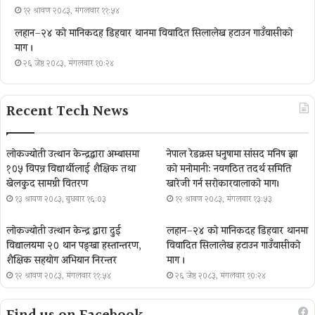
१२ श्रावण २०८३, मंगलवार ११:५४
लहान–२४ को मानिकदह डिहवार थानमा विवादित सिलालेख हटाउन गाउँवासीको
माग ।
२६ जेष्ठ २०८३, मंगलवार १०:२४
Recent Tech News
लोकज्योती उत्थान केन्द्रद्वारा अम्बासमा
नेपाल रेडक्रस धनुषामा सांसद मनिष झा
१०५ विपन्न विद्यार्थीलाई शैक्षिक तथा
को मनोमानी: नवगठित तदर्थ समिति
खेलकुद सामग्री वितरण
खारेजी गर्न सरोकारवालाको माग।
१३ श्रावण २०८३, बुधबार १६:०३
१२ श्रावण २०८३, मंगलवार १३:५३
लोकज्योती उत्थान केन्द्र द्वारा दुई
लहान–२४ को मानिकदह डिहवार थानमा
विद्यालयमा २० थान पङ्खा हस्तान्तरण,
विवादित सिलालेख हटाउन गाउँवासीको
शैक्षिक सहयोग अभियान निरन्तर
माग ।
१२ श्रावण २०८३, मंगलवार ११:५४
२६ जेष्ठ २०८३, मंगलवार १०:२४