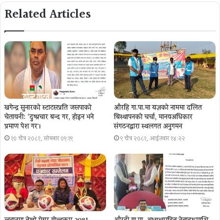
Related Articles
खगेन्द्र सुनारको स्टाटसप्रति जसपाको
औरहि गा.पा.मा यज्ञकाे नाममा दलित
चेतावनी: ‘दुष्प्रचार बन्द गर, होइन भने
बिस्थापनकाे चर्चा, मानवअधिकार
प्रमाण पेश गर´।
संगठनद्वारा स्थलगत अनुगमन
१० चैत्र २०८१, सोमबार ०९:१९
९ चैत्र २०८१, आईतवार १४:२२