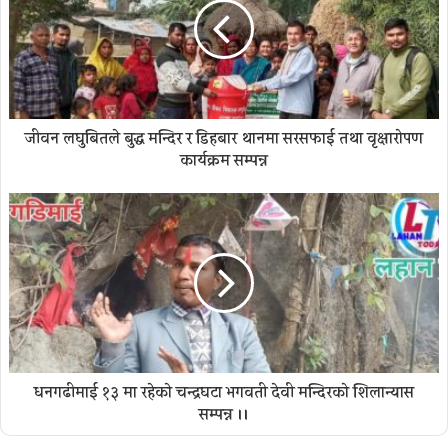
जीवन लघुबितले बुद्ध मन्दिर र डिहबार थानमा सरसफाई तथा वृक्षारोपण
कार्यक्रम सम्पन्न
धनगढीमाई १३ मा रहेकाे चन्द्रघटा भगवती देवी मन्दिरको शिलान्यास
सम्पन्न ।।