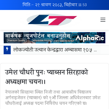
मिति:- २१ श्रावण २०८३, बिहीबार
11:53
M
लोकज्योती उत्थान केन्द्रद्वारा अम्बासमा १०५ विपन्न विद्यार्थीलाई शैक्षिक तथा खेलकुद सामग्री वितरण
उमेश चौधरी पुनः प्याब्सन सिरहाको
अध्यक्षमा चयन।।
नेपालको सिरहामा स्थित निजी तथा आवासीय विद्यालय
अर्गनाइजेसन (प्याब्सन) को ९औं जिल्ला अधिवेशनबाट उमेश
चौधरीलाई अध्यक्ष पदमा निर्विरोध चयन गरिएको छ।