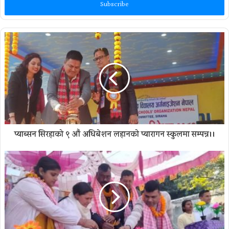
address
प्याब्सन सिरहाको ९ औं अधिबेशन लहानकाे प्यारागन स्कुलमा सम्पन्न।।