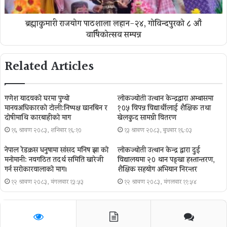
ब्रह्माकुमारी राजयोग पाठशाला लहान-२४, गोविन्दपुरको ८ औं
वार्षिकोत्सव सम्पन्न
Related Articles
गणेश यादवको घरमा पुग्याे
लोकज्योती उत्थान केन्द्रद्वारा अम्बासमा
मानवअधिकारकाे टोली:निष्पक्ष छानबिन र
१०५ विपन्न विद्यार्थीलाई शैक्षिक तथा
दोषीमाथि कारबाहीको माग
खेलकुद सामग्री वितरण
१६ श्रावण २०८३, शनिबार १६:१०
१३ श्रावण २०८३, बुधबार १६:०३
नेपाल रेडक्रस धनुषामा सांसद मनिष झा को
लोकज्योती उत्थान केन्द्र द्वारा दुई
मनोमानी: नवगठित तदर्थ समिति खारेजी
विद्यालयमा २० थान पङ्खा हस्तान्तरण,
गर्न सरोकारवालाको माग।
शैक्षिक सहयोग अभियान निरन्तर
१२ श्रावण २०८३, मंगलवार १३:५३
१२ श्रावण २०८३, मंगलवार ११:५४