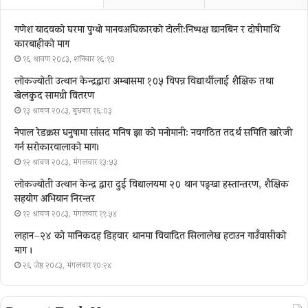
गणेश यादवको घरमा पुग्याे मानवअधिकारकाे टोली:निष्पक्ष छानबिन र दोषीमाथि
कारबाहीको माग
१६ श्रावण २०८३, शनिबार १६:१०
लोकज्योती उत्थान केन्द्रद्वारा अम्बासमा १०५ विपन्न विद्यार्थीलाई शैक्षिक तथा
खेलकुद सामग्री वितरण
१३ श्रावण २०८३, बुधबार १६:०३
नेपाल रेडक्रस धनुषामा सांसद मनिष झा को मनोमानी: नवगठित तदर्थ समिति खारेजी
गर्न सरोकारवालाको माग।
१२ श्रावण २०८३, मंगलवार १३:५३
लोकज्योती उत्थान केन्द्र द्वारा दुई विद्यालयमा २० थान पङ्खा हस्तान्तरण, शैक्षिक
सहयोग अभियान निरन्तर
१२ श्रावण २०८३, मंगलवार ११:५४
लहान–२४ को मानिकदह डिहवार थानमा विवादित सिलालेख हटाउन गाउँवासीको
माग ।
२६ जेष्ठ २०८३, मंगलवार १०:२४