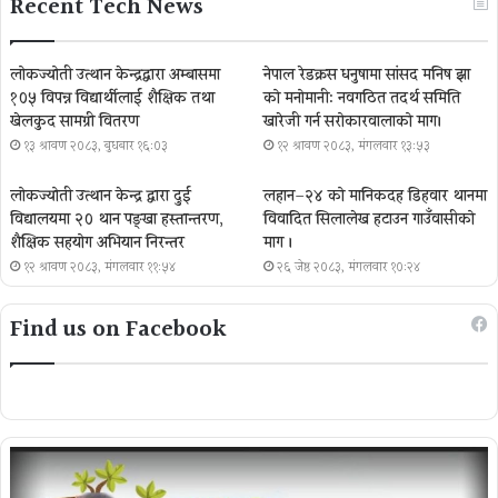
Recent Tech News
लोकज्योती उत्थान केन्द्रद्वारा अम्बासमा
नेपाल रेडक्रस धनुषामा सांसद मनिष झा
१०५ विपन्न विद्यार्थीलाई शैक्षिक तथा
को मनोमानी: नवगठित तदर्थ समिति
खेलकुद सामग्री वितरण
खारेजी गर्न सरोकारवालाको माग।
१३ श्रावण २०८३, बुधबार १६:०३
१२ श्रावण २०८३, मंगलवार १३:५३
लोकज्योती उत्थान केन्द्र द्वारा दुई
लहान–२४ को मानिकदह डिहवार थानमा
विद्यालयमा २० थान पङ्खा हस्तान्तरण,
विवादित सिलालेख हटाउन गाउँवासीको
शैक्षिक सहयोग अभियान निरन्तर
माग ।
१२ श्रावण २०८३, मंगलवार ११:५४
२६ जेष्ठ २०८३, मंगलवार १०:२४
Find us on Facebook