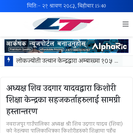
मिति:- २१ श्रावण २०८३, बिहीबार
15:40
M
लोकज्योती उत्थान केन्द्रद्वारा अम्बासमा १०५ विपन्न विद्यार्थीलाई शैक्षिक तथा खेलकुद सामग्री वितरण
अध्यक्ष शिव उदगार यादवद्वारा किशोरी
शिक्षा केन्द्रका सहजकर्ताहरुलाई सामग्री
हस्तान्तरण
नवराजपुर गाउँपालिका अध्यक्ष श्री शिव उदगार यादव (शिवा)
को नेतृत्वमा पालिकाभित्रका किशोरीहरुको शिक्षामा पहुँच