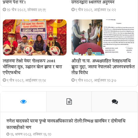
प्रमाण पेश गर´।
संगठनद्वारा स्थलगत अनुगमन
१० चैत्र २०८१, सोमबार ०९:१९
९ चैत्र २०८१, आईतवार १४:२२
लहानमा तेस्रो मेयर गोल्डकप 2081
औरही गा.पा. अध्यक्षसहित नेताहरूमाथि
भोलिबाट सुरु, उद्घाटन खेल झापा र बारा
झुठा मुद्दा, जसपा नेपालको ज्ञापनपत्रमार्फत
एपीएफबीच
तीव्र विरोध
९ चैत्र २०८१, आईतवार ११:१४
९ चैत्र २०८१, आईतवार १०:३७
गणेश यादवको घरमा पुग्याे मानवअधिकारकाे टोली:निष्पक्ष छानबिन र दोषीमाथि
कारबाहीको माग
१६ श्रावण २०८३, शनिबार १६:१०