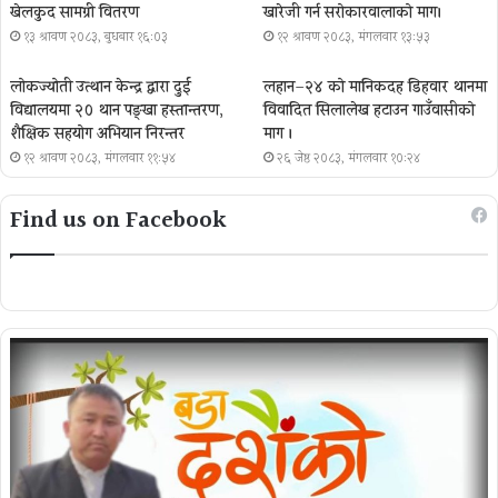
खेलकुद सामग्री वितरण
खारेजी गर्न सरोकारवालाको माग।
१३ श्रावण २०८३, बुधबार १६:०३
१२ श्रावण २०८३, मंगलवार १३:५३
लोकज्योती उत्थान केन्द्र द्वारा दुई
लहान–२४ को मानिकदह डिहवार थानमा
विद्यालयमा २० थान पङ्खा हस्तान्तरण,
विवादित सिलालेख हटाउन गाउँवासीको
शैक्षिक सहयोग अभियान निरन्तर
माग ।
१२ श्रावण २०८३, मंगलवार ११:५४
२६ जेष्ठ २०८३, मंगलवार १०:२४
Find us on Facebook