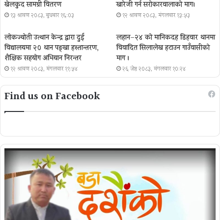
खेलकुद सामग्री वितरण
खारेजी गर्न सरोकारवालाको माग।
१३ श्रावण २०८३, बुधबार १६:०३
१२ श्रावण २०८३, मंगलवार १३:५३
लोकज्योती उत्थान केन्द्र द्वारा दुई
लहान–२४ को मानिकदह डिहवार थानमा
विद्यालयमा २० थान पङ्खा हस्तान्तरण,
विवादित सिलालेख हटाउन गाउँवासीको
शैक्षिक सहयोग अभियान निरन्तर
माग ।
१२ श्रावण २०८३, मंगलवार ११:५४
२६ जेष्ठ २०८३, मंगलवार १०:२४
Find us on Facebook