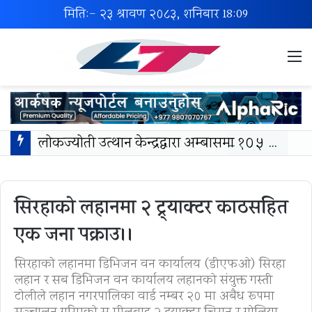
मिति:- २३ श्रावण २०८३, शनिबार
18:09
M
लोकज्योती उत्थान केन्द्रद्वारा अम्बासमा १०५ विपन्न विद्यार्थीलाई शैक्षिक तथा खेलकुद सामग्री वितरण
सिरहाको लहानमा २ ट्र्याक्टर काठसहित
एक जना पक्राउ।।
सिरहाकाे लहानमा डिभिजन वन कार्यालय (डीएफओ) सिरहा
लहान र सब डिभिजन वन कार्यालय लहानको संयुक्त गस्ती
टोलीले लहान नगरपालिका वार्ड नम्बर २० मा अबैध रूपमा