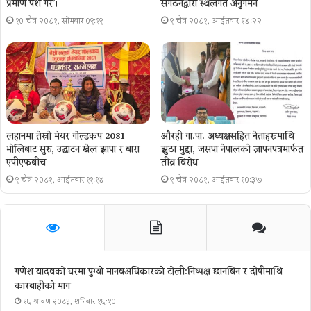
प्रमाण पेश गर´।
संगठनद्वारा स्थलगत अनुगमन
१० चैत्र २०८१, सोमबार ०९:१९
९ चैत्र २०८१, आईतवार १४:२२
लहानमा तेस्रो मेयर गोल्डकप 2081
औरही गा.पा. अध्यक्षसहित नेताहरूमाथि
भोलिबाट सुरु, उद्घाटन खेल झापा र बारा
झुठा मुद्दा, जसपा नेपालको ज्ञापनपत्रमार्फत
एपीएफबीच
तीव्र विरोध
९ चैत्र २०८१, आईतवार ११:१४
९ चैत्र २०८१, आईतवार १०:३७
गणेश यादवको घरमा पुग्याे मानवअधिकारकाे टोली:निष्पक्ष छानबिन र दोषीमाथि
कारबाहीको माग
१६ श्रावण २०८३, शनिबार १६:१०