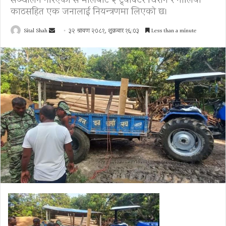
सञ्चालन गरिएको स मीलबाट २ ट्र्याक्टर चिरान र गोलिया
काठसहित एक जनालाई नियन्त्रणमा लिएको छ।
Send
Sital Shah
३२ श्रावण २०८१, शुक्रबार १६:०३
Less than a minute
an
email