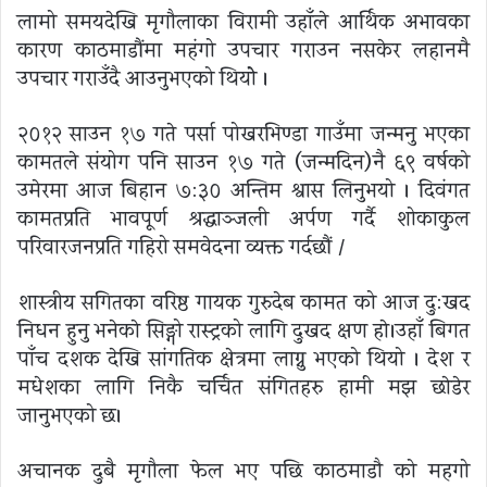
लामो समयदेखि मृगौलाका विरामी उहाँले आर्थिक अभावका
कारण काठमाडौंमा महंगो उपचार गराउन नसकेर लहानमै
उपचार गराउँदै आउनुभएको थियोे ।
२०१२ साउन १७ गते पर्सा पोखरभिण्डा गाउँमा जन्मनु भएका
कामतले संयोग पनि साउन १७ गते (जन्मदिन)नै ६९ वर्षको
उमेरमा आज बिहान ७:३० अन्तिम श्वास लिनुभयो । दिवंगत
कामतप्रति भावपूर्ण श्रद्धाञ्जली अर्पण गर्दै शोकाकुल
परिवारजनप्रति गहिरो समवेदना व्यक्त गर्दछौं /
शास्त्रीय सगितका वरिष्ठ गायक गुरुदेब कामत को आज दु:खद
निधन हुनु भनेकाे सिङ्गो रास्ट्रको लागि दुखद क्षण हाे।उहाँ बिगत
पाँच दशक देखि सांगतिक क्षेत्रमा लाग्नु भएको थियो । देश र
मधेशका लागि निकै चर्चित संगितहरु हामी मझ छाेडेर
जानुभएको छ।
अचानक दुबै मृगौला फेल भए पछि काठमाडौ को महगो