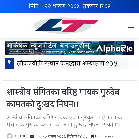
मिति:- २२ श्रावण २०८३, शुक्रबार
17:09
M
लोकज्योती उत्थान केन्द्रद्वारा अम्बासमा १०५ विपन्न विद्यार्थीलाई शैक्षिक तथा खेलकुद सामग्री वितरण
शास्त्रीय संगितका वरिष्ठ गायक गुरुदेब
कामतको दु:खद निधन।।
शास्त्रीय सगितका वरिष्ठ गायक एबम गुरुकुल पाठ्शाला का
संचालक गुरुदेब कामत को आज दु:खद निधन भएको छ।
Send
Sital Shah
१७ श्रावण २०८१, बिहीबार १४:४५
1 minute read