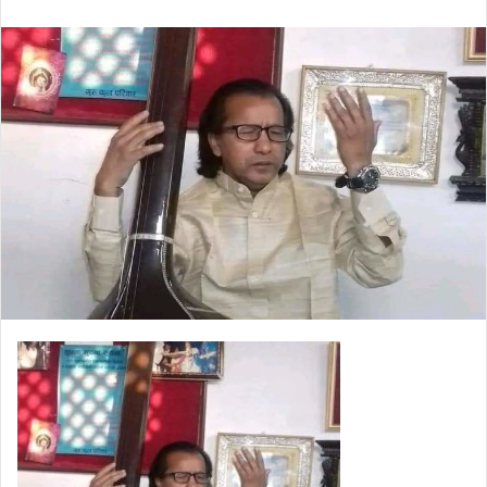
an
email