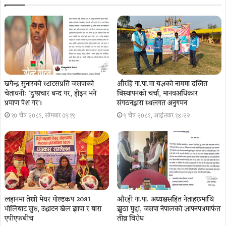
खगेन्द्र सुनारको स्टाटसप्रति जसपाको
औरहि गा.पा.मा यज्ञकाे नाममा दलित
चेतावनी: ‘दुष्प्रचार बन्द गर, होइन भने
बिस्थापनकाे चर्चा, मानवअधिकार
प्रमाण पेश गर´।
संगठनद्वारा स्थलगत अनुगमन
१० चैत्र २०८१, सोमबार ०९:१९
९ चैत्र २०८१, आईतवार १४:२२
लहानमा तेस्रो मेयर गोल्डकप 2081
औरही गा.पा. अध्यक्षसहित नेताहरूमाथि
भोलिबाट सुरु, उद्घाटन खेल झापा र बारा
झुठा मुद्दा, जसपा नेपालको ज्ञापनपत्रमार्फत
एपीएफबीच
तीव्र विरोध