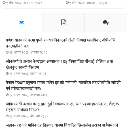
९ चैत्र २०८१, आईतवार ११:१४
९ चैत्र २०८१, आईतवार १०:३७
गणेश यादवको घरमा पुग्याे मानवअधिकारकाे टोली:निष्पक्ष छानबिन र दोषीमाथि
कारबाहीको माग
१६ श्रावण २०८३, शनिबार १६:१०
लोकज्योती उत्थान केन्द्रद्वारा अम्बासमा १०५ विपन्न विद्यार्थीलाई शैक्षिक तथा
खेलकुद सामग्री वितरण
१३ श्रावण २०८३, बुधबार १६:०३
नेपाल रेडक्रस धनुषामा सांसद मनिष झा को मनोमानी: नवगठित तदर्थ समिति खारेजी
गर्न सरोकारवालाको माग।
१२ श्रावण २०८३, मंगलवार १३:५३
लोकज्योती उत्थान केन्द्र द्वारा दुई विद्यालयमा २० थान पङ्खा हस्तान्तरण, शैक्षिक
सहयोग अभियान निरन्तर
१२ श्रावण २०८३, मंगलवार ११:५४
लहान–२४ को मानिकदह डिहवार थानमा विवादित सिलालेख हटाउन गाउँवासीको