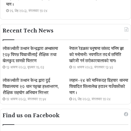
माग ।
२६ जेष्ठ २०८३, मंगलवार १०:२४
Recent Tech News
लोकज्योती उत्थान केन्द्रद्वारा अम्बासमा
नेपाल रेडक्रस धनुषामा सांसद मनिष झा
१०५ विपन्न विद्यार्थीलाई शैक्षिक तथा
को मनोमानी: नवगठित तदर्थ समिति
खेलकुद सामग्री वितरण
खारेजी गर्न सरोकारवालाको माग।
१३ श्रावण २०८३, बुधबार १६:०३
१२ श्रावण २०८३, मंगलवार १३:५३
लोकज्योती उत्थान केन्द्र द्वारा दुई
लहान–२४ को मानिकदह डिहवार थानमा
विद्यालयमा २० थान पङ्खा हस्तान्तरण,
विवादित सिलालेख हटाउन गाउँवासीको
शैक्षिक सहयोग अभियान निरन्तर
माग ।
१२ श्रावण २०८३, मंगलवार ११:५४
२६ जेष्ठ २०८३, मंगलवार १०:२४
Find us on Facebook