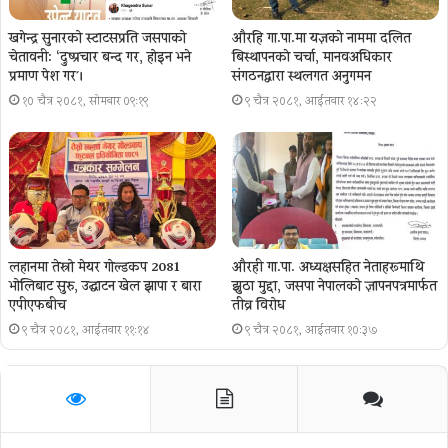
खगेन्द्र सुनारको स्टाटसप्रति जसपाको
औरहि गा.पा.मा यज्ञकाे नाममा दलित
चेतावनी: ‘दुष्प्रचार बन्द गर, होइन भने
बिस्थापनकाे चर्चा, मानवअधिकार
प्रमाण पेश गर´।
संगठनद्वारा स्थलगत अनुगमन
१० चैत्र २०८१, सोमबार ०९:१९
९ चैत्र २०८१, आईतवार १४:२२
लहानमा तेस्रो मेयर गोल्डकप 2081
औरही गा.पा. अध्यक्षसहित नेताहरूमाथि
भोलिबाट सुरु, उद्घाटन खेल झापा र बारा
झुठा मुद्दा, जसपा नेपालको ज्ञापनपत्रमार्फत
एपीएफबीच
तीव्र विरोध
९ चैत्र २०८१, आईतवार ११:१४
९ चैत्र २०८१, आईतवार १०:३७