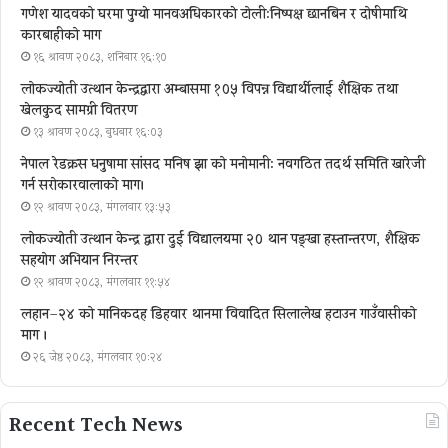
गणेश यादवको घरमा पुग्याे मानवअधिकारकाे टोली:निष्पक्ष छानबिन र दोषीमाथि
कारबाहीको माग
१६ श्रावण २०८३, शनिबार १६:१०
लोकज्योती उत्थान केन्द्रद्वारा अम्बासमा १०५ विपन्न विद्यार्थीलाई शैक्षिक तथा
खेलकुद सामग्री वितरण
१३ श्रावण २०८३, बुधबार १६:०३
नेपाल रेडक्रस धनुषामा सांसद मनिष झा को मनोमानी: नवगठित तदर्थ समिति खारेजी
गर्न सरोकारवालाको माग।
१२ श्रावण २०८३, मंगलवार १३:५३
लोकज्योती उत्थान केन्द्र द्वारा दुई विद्यालयमा २० थान पङ्खा हस्तान्तरण, शैक्षिक
सहयोग अभियान निरन्तर
१२ श्रावण २०८३, मंगलवार ११:५४
लहान–२४ को मानिकदह डिहवार थानमा विवादित सिलालेख हटाउन गाउँवासीको
माग ।
२६ जेष्ठ २०८३, मंगलवार १०:२४
Recent Tech News