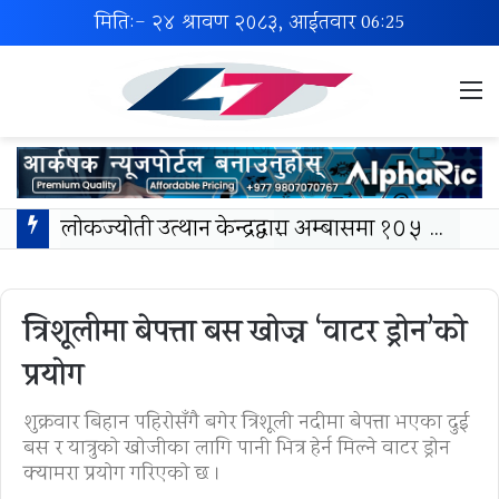
मिति:- २४ श्रावण २०८३, आईतवार
06:25
M
लोकज्योती उत्थान केन्द्रद्वारा अम्बासमा १०५ विपन्न विद्यार्थीलाई शैक्षिक तथा खेलकुद सामग्री वितरण
त्रिशूलीमा बेपत्ता बस खोज्न ‘वाटर ड्रोन’को
प्रयोग
शुक्रवार बिहान पहिरोसँगै बगेर त्रिशूली नदीमा बेपत्ता भएका दुई
बस र यात्रुको खोजीका लागि पानी भित्र हेर्न मिल्ने वाटर ड्रोन
क्यामरा प्रयोग गरिएको छ ।