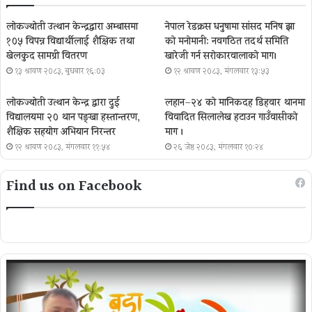
लोकज्योती उत्थान केन्द्रद्वारा अम्बासमा
नेपाल रेडक्रस धनुषामा सांसद मनिष झा
१०५ विपन्न विद्यार्थीलाई शैक्षिक तथा
को मनोमानी: नवगठित तदर्थ समिति
खेलकुद सामग्री वितरण
खारेजी गर्न सरोकारवालाको माग।
१३ श्रावण २०८३, बुधबार १६:०३
१२ श्रावण २०८३, मंगलवार १३:५३
लोकज्योती उत्थान केन्द्र द्वारा दुई
लहान–२४ को मानिकदह डिहवार थानमा
विद्यालयमा २० थान पङ्खा हस्तान्तरण,
विवादित सिलालेख हटाउन गाउँवासीको
शैक्षिक सहयोग अभियान निरन्तर
माग ।
१२ श्रावण २०८३, मंगलवार ११:५४
२६ जेष्ठ २०८३, मंगलवार १०:२४
Find us on Facebook