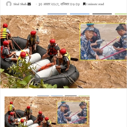
Send
Sital Shah
३० असार २०८१, शनिबार ०७:०५
1 minute read
an
email