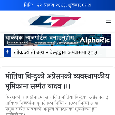
मिति:- २२ श्रावण २०८३, शुक्रबार
02:21
M
लोकज्योती उत्थान केन्द्रद्वारा अम्बासमा १०५ विपन्न विद्यार्थीलाई शैक्षिक तथा खेलकुद सामग्री वितरण
मोतिया बिन्दुको अप्रेसनको व्यवस्थापकीय
भूमिकामा सम्पैत यादव ।।।
सिरहाको धनगढीमाईमा संचालित मोतिया बिन्दुको अप्रेशनलाई
तार्किक निष्कर्षमा पुगाउँनका निम्ति नगरका जिन्सी साखा
प्रमुख सम्पैत यादवको अमूल्य योगदानको मूल्यांकन हुन