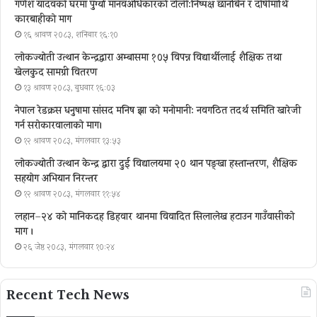
गणेश यादवको घरमा पुग्याे मानवअधिकारकाे टोली:निष्पक्ष छानबिन र दोषीमाथि
कारबाहीको माग
१६ श्रावण २०८३, शनिबार १६:१०
लोकज्योती उत्थान केन्द्रद्वारा अम्बासमा १०५ विपन्न विद्यार्थीलाई शैक्षिक तथा
खेलकुद सामग्री वितरण
१३ श्रावण २०८३, बुधबार १६:०३
नेपाल रेडक्रस धनुषामा सांसद मनिष झा को मनोमानी: नवगठित तदर्थ समिति खारेजी
गर्न सरोकारवालाको माग।
१२ श्रावण २०८३, मंगलवार १३:५३
लोकज्योती उत्थान केन्द्र द्वारा दुई विद्यालयमा २० थान पङ्खा हस्तान्तरण, शैक्षिक
सहयोग अभियान निरन्तर
१२ श्रावण २०८३, मंगलवार ११:५४
लहान–२४ को मानिकदह डिहवार थानमा विवादित सिलालेख हटाउन गाउँवासीको
माग ।
२६ जेष्ठ २०८३, मंगलवार १०:२४
Recent Tech News