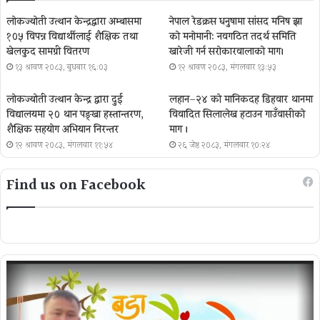
लोकज्योती उत्थान केन्द्रद्वारा अम्बासमा
नेपाल रेडक्रस धनुषामा सांसद मनिष झा
१०५ विपन्न विद्यार्थीलाई शैक्षिक तथा
को मनोमानी: नवगठित तदर्थ समिति
खेलकुद सामग्री वितरण
खारेजी गर्न सरोकारवालाको माग।
१३ श्रावण २०८३, बुधबार १६:०३
१२ श्रावण २०८३, मंगलवार १३:५३
लोकज्योती उत्थान केन्द्र द्वारा दुई
लहान–२४ को मानिकदह डिहवार थानमा
विद्यालयमा २० थान पङ्खा हस्तान्तरण,
विवादित सिलालेख हटाउन गाउँवासीको
शैक्षिक सहयोग अभियान निरन्तर
माग ।
१२ श्रावण २०८३, मंगलवार ११:५४
२६ जेष्ठ २०८३, मंगलवार १०:२४
Find us on Facebook