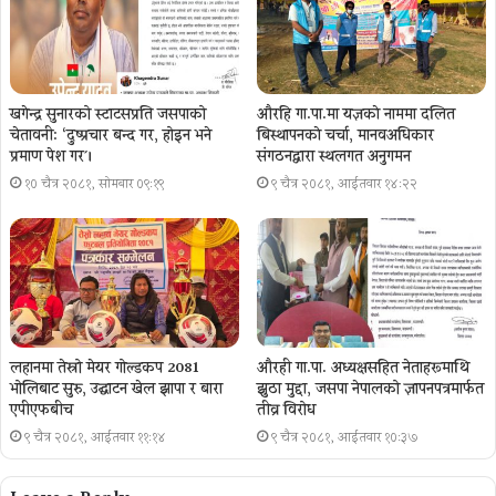
खगेन्द्र सुनारको स्टाटसप्रति जसपाको
औरहि गा.पा.मा यज्ञकाे नाममा दलित
चेतावनी: ‘दुष्प्रचार बन्द गर, होइन भने
बिस्थापनकाे चर्चा, मानवअधिकार
प्रमाण पेश गर´।
संगठनद्वारा स्थलगत अनुगमन
१० चैत्र २०८१, सोमबार ०९:१९
९ चैत्र २०८१, आईतवार १४:२२
लहानमा तेस्रो मेयर गोल्डकप 2081
औरही गा.पा. अध्यक्षसहित नेताहरूमाथि
भोलिबाट सुरु, उद्घाटन खेल झापा र बारा
झुठा मुद्दा, जसपा नेपालको ज्ञापनपत्रमार्फत
एपीएफबीच
तीव्र विरोध
९ चैत्र २०८१, आईतवार ११:१४
९ चैत्र २०८१, आईतवार १०:३७