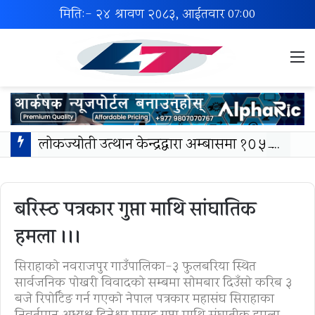
मिति:- २४ श्रावण २०८३, आईतवार
07:00
M
लोकज्योती उत्थान केन्द्रद्वारा अम्बासमा १०५ विपन्न विद्यार्थीलाई शैक्षिक तथा खेलकुद सामग्री वितरण
बरिस्ठ पत्रकार गुप्ता माथि सांघातिक
हमला ।।।
सिराहाको नवराजपुर गाउँपालिका-३ फुलबरिया स्थित
सार्वजनिक पोखरी विवादको सम्बन्धमा सोमबार दिउँसो करिब ३
बजे रिपोर्टिङ गर्न गएको नेपाल पत्रकार महासंघ सिराहाका