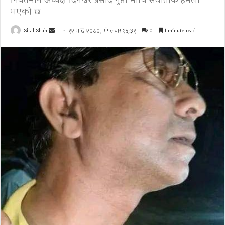
निवर्तमान अध्यक्ष दिनेश्वर प्रसाद गुप्ता माथि संघातीक हमला
भएको छ
Send
Sital Shah
१२ भाद्र २०८०, मंगलवार १६:३१
0
1 minute read
an
email