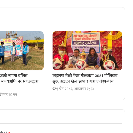
ज्ञकाे नाममा दलित
लहानमा तेस्रो मेयर गोल्डकप 2081 भोलिबाट
ा, मानवअधिकार संगठनद्वारा
सुरु, उद्घाटन खेल झापा र बारा एपीएफबीच
९ चैत्र २०८१, आईतवार ११:१४
आईतवार १४:२२