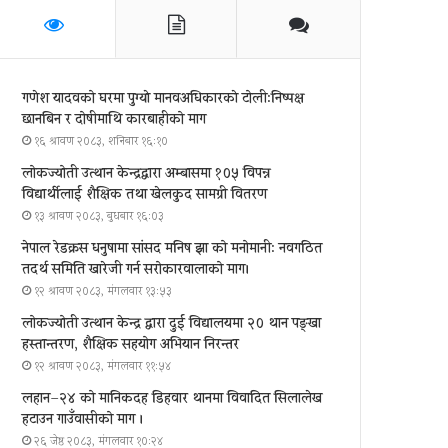
गणेश यादवको घरमा पुग्याे मानवअधिकारकाे टोली:निष्पक्ष
छानबिन र दोषीमाथि कारबाहीको माग
१६ श्रावण २०८३, शनिबार १६:१०
लोकज्योती उत्थान केन्द्रद्वारा अम्बासमा १०५ विपन्न
विद्यार्थीलाई शैक्षिक तथा खेलकुद सामग्री वितरण
१३ श्रावण २०८३, बुधबार १६:०३
नेपाल रेडक्रस धनुषामा सांसद मनिष झा को मनोमानी: नवगठित
तदर्थ समिति खारेजी गर्न सरोकारवालाको माग।
१२ श्रावण २०८३, मंगलवार १३:५३
लोकज्योती उत्थान केन्द्र द्वारा दुई विद्यालयमा २० थान पङ्खा
हस्तान्तरण, शैक्षिक सहयोग अभियान निरन्तर
१२ श्रावण २०८३, मंगलवार ११:५४
लहान–२४ को मानिकदह डिहवार थानमा विवादित सिलालेख
हटाउन गाउँवासीको माग ।
२६ जेष्ठ २०८३, मंगलवार १०:२४