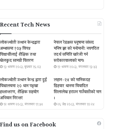
Recent Tech News
लोकज्योती उत्थान केन्द्रद्वारा
नेपाल रेडक्रस धनुषामा सांसद
अम्बासमा १०५ विपन्न
मनिष झा को मनोमानी: नवगठित
विद्यार्थीलाई शैक्षिक तथा
तदर्थ समिति खारेजी गर्न
खेलकुद सामग्री वितरण
सरोकारवालाको माग।
१३ श्रावण २०८३, बुधबार १६:०३
१२ श्रावण २०८३, मंगलवार १३:५३
लोकज्योती उत्थान केन्द्र द्वारा दुई
लहान–२४ को मानिकदह
विद्यालयमा २० थान पङ्खा
डिहवार थानमा विवादित
हस्तान्तरण, शैक्षिक सहयोग
सिलालेख हटाउन गाउँवासीको माग
अभियान निरन्तर
।
१२ श्रावण २०८३, मंगलवार ११:५४
२६ जेष्ठ २०८३, मंगलवार १०:२४
Find us on Facebook