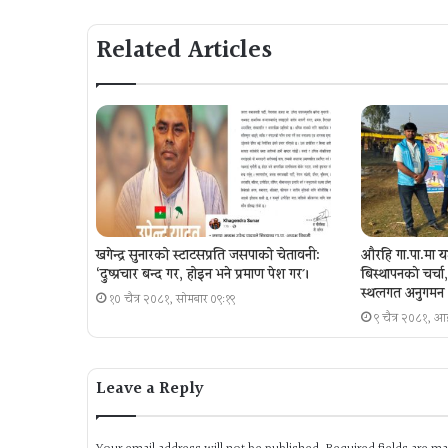
Related Articles
खगेन्द्र सुनारको स्टाटसप्रति जसपाको चेतावनी:
औरहि गा.पा.मा य
‘दुष्प्रचार बन्द गर, होइन भने प्रमाण पेश गर´।
बिस्थापनकाे चर्च
स्थलगत अनुगमन
१० चैत्र २०८१, सोमबार ०९:१९
९ चैत्र २०८१, 
Leave a Reply