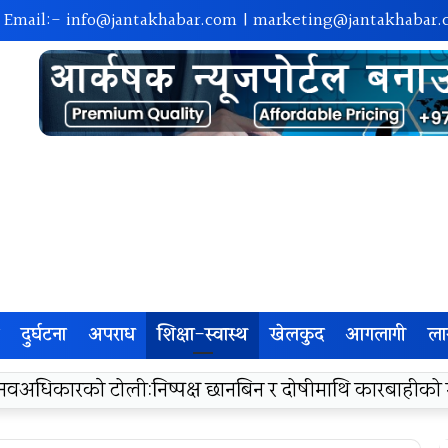
| Email:-
info@jantakhabar.com
|
marketing@jantakhabar.
दुर्घटना
अपराध
शिक्षा-स्वास्थ
खेलकुद
आगलागी
ला
रा अम्बासमा १०५ विपन्न विद्यार्थीलाई शैक्षिक तथा खेलकुद सामग