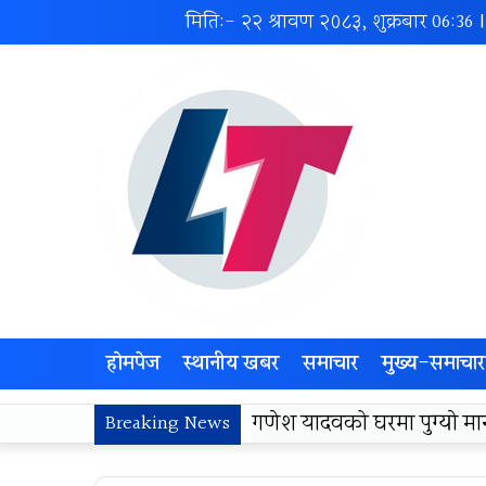
मिति:- २२ श्रावण २०८३, शुक्रबार
06:36
होमपेज
स्थानीय खबर
समाचार
मुख्य-समाचार
लोकज्योती उत्थान केन्द्रद्वा
Breaking News