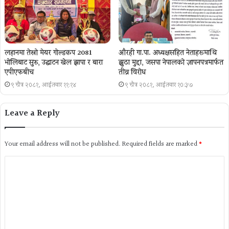
लहानमा तेस्रो मेयर गोल्डकप 2081
औरही गा.पा. अध्यक्षसहित नेताहरूमाथि
भोलिबाट सुरु, उद्घाटन खेल झापा र बारा
झुठा मुद्दा, जसपा नेपालको ज्ञापनपत्रमार्फत
एपीएफबीच
तीव्र विरोध
९ चैत्र २०८१, आईतवार ११:१४
९ चैत्र २०८१, आईतवार १०:३७
Leave a Reply
Your email address will not be published.
Required fields are marked
*