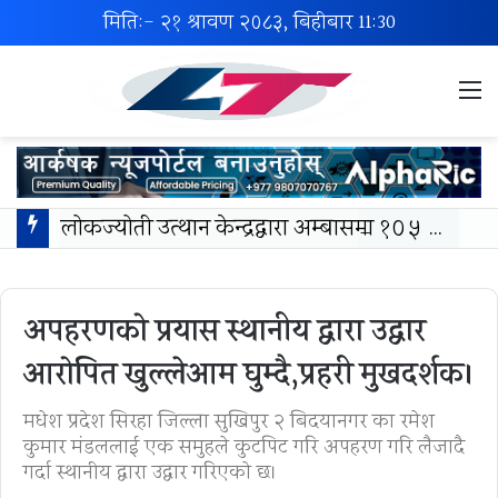
मिति:- २१ श्रावण २०८३, बिहीबार
11:30
M
लोकज्योती उत्थान केन्द्रद्वारा अम्बासमा १०५ विपन्न विद्यार्थीलाई शैक्षिक तथा खेलकुद सामग्री वितरण
अपहरणको प्रयास स्थानीय द्वारा उद्वार
आरोपित खुल्लेआम घुम्दै,प्रहरी मुखदर्शक।
मधेश प्रदेश सिरहा जिल्ला सुखिपुर २ बिदयानगर का रमेश
कुमार मंडललाई एक समुहले कुटपिट गरि अपहरण गरि लैजादै
गर्दा स्थानीय द्वारा उद्वार गरिएकाे छ।