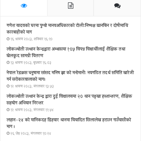
गणेश यादवको घरमा पुग्याे मानवअधिकारकाे टोली:निष्पक्ष छानबिन र दोषीमाथि
कारबाहीको माग
१६ श्रावण २०८३, शनिबार १६:१०
लोकज्योती उत्थान केन्द्रद्वारा अम्बासमा १०५ विपन्न विद्यार्थीलाई शैक्षिक तथा
खेलकुद सामग्री वितरण
१३ श्रावण २०८३, बुधबार १६:०३
नेपाल रेडक्रस धनुषामा सांसद मनिष झा को मनोमानी: नवगठित तदर्थ समिति खारेजी
गर्न सरोकारवालाको माग।
१२ श्रावण २०८३, मंगलवार १३:५३
लोकज्योती उत्थान केन्द्र द्वारा दुई विद्यालयमा २० थान पङ्खा हस्तान्तरण, शैक्षिक
सहयोग अभियान निरन्तर
१२ श्रावण २०८३, मंगलवार ११:५४
लहान–२४ को मानिकदह डिहवार थानमा विवादित सिलालेख हटाउन गाउँवासीको
माग ।
२६ जेष्ठ २०८३, मंगलवार १०:२४