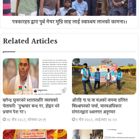
पत्रकारहरु द्वारा पुर्ब मेयर मुन्नि साह लाई स्वास्थय लाभकाे कामना।।
Related Articles
खगेन्द्र सुनारको स्टाटसप्रति जसपाको
औरहि गा.पा.मा यज्ञकाे नाममा दलित
चेतावनी: ‘दुष्प्रचार बन्द गर, होइन भने
बिस्थापनकाे चर्चा, मानवअधिकार
प्रमाण पेश गर´।
संगठनद्वारा स्थलगत अनुगमन
१० चैत्र २०८१, सोमबार ०९:१९
९ चैत्र २०८१, आईतवार १४:२२