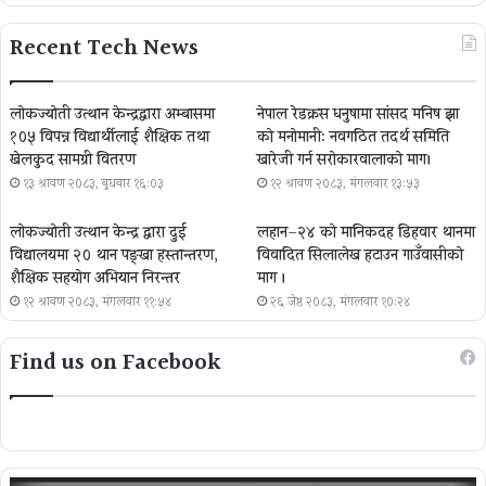
Recent Tech News
लोकज्योती उत्थान केन्द्रद्वारा अम्बासमा
नेपाल रेडक्रस धनुषामा सांसद मनिष झा
१०५ विपन्न विद्यार्थीलाई शैक्षिक तथा
को मनोमानी: नवगठित तदर्थ समिति
खेलकुद सामग्री वितरण
खारेजी गर्न सरोकारवालाको माग।
१३ श्रावण २०८३, बुधबार १६:०३
१२ श्रावण २०८३, मंगलवार १३:५३
लोकज्योती उत्थान केन्द्र द्वारा दुई
लहान–२४ को मानिकदह डिहवार थानमा
विद्यालयमा २० थान पङ्खा हस्तान्तरण,
विवादित सिलालेख हटाउन गाउँवासीको
शैक्षिक सहयोग अभियान निरन्तर
माग ।
१२ श्रावण २०८३, मंगलवार ११:५४
२६ जेष्ठ २०८३, मंगलवार १०:२४
Find us on Facebook