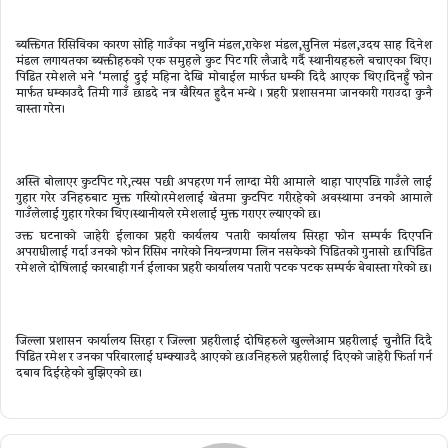
ब्यक्तिगत रिसिविका कारण साेहि गाउँका नथुनि मंडल,राकेश मंडल,सुनिल मंडल,उदय साह दिनेश
मंडल लगायतका ब्यक्तीहरुकाे एक समुहले कुट पिट गरि लैजादै गर्दै स्थानीयहरुले बचाएका थिए।
पिडित रमेशले भने ‘मलाई दुई महिना देखि माेवाईल मार्फत धम्की दिदै आएक थिए।दिनहुँ फाेन
मार्फत धम्काउदै तिमी गाउँ छाडदे नत्र खैरियत हुदैन भन्थे ।
प्रहरी प्रशासनमा जानकारी गराउदा कुनै
वास्ता गरेन।
अस्ति बाेलाएर कुटपिट गरे,त्यस पछी अपहरण गर्न लाग्दा मेरी आमाले थाहा पाएपछि गाउँले लाई
गुहार गरेर उनिहरुबाट मुक्त गरियाे।रमेशलाई खेतमा कुटपिट गरीरहेकाे अवस्थामा उनकाे आमाले
गाउँलेलाई गुहार गरेका थिए।स्थानीयले रमेशलाई मुक्त गराएर ल्याएकाे छ।
उक्त घटनाकाे जाहेरी ईलाका प्रहरी कार्यलय पतारी कार्यालय सिरहा फाेन सम्पर्क दिएपनि
अपराधीलाई गर्दा उनकाे फाेन रिसिभ नगरेकाे नियन्त्रणमा लिन नसकेकाे पिडितकाे गुनासाे छ।पिडित
रमेशले दाेषिलाई कारबाही गर्न ईलाका प्रहरी कार्यालय पतारी पटक पटक सम्पर्क बेवास्ता गरेकाे छ।
जिल्ला प्रशासन कार्यालय सिरहा र जिल्ला प्रहरीलाई दाेषिहरुले खुल्लेआम प्रहरीलाई चुनाैति दिदै
पिडित रमेश र उनका परिवारलाई धम्क्याउदै आएको छ।उनिहरुले प्रहरीलाई दिएकाे जाहेरी फिर्ता गर्न
दबाव दिईरहेकाे बुझिएकाे छ।