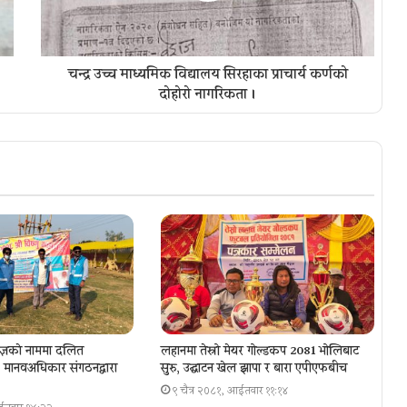
चन्द्र उच्च माध्यमिक विद्यालय सिरहाका प्राचार्य कर्णको
दोहोरो नागरिकता ।
ज्ञकाे नाममा दलित
लहानमा तेस्रो मेयर गोल्डकप 2081 भोलिबाट
ा, मानवअधिकार संगठनद्वारा
सुरु, उद्घाटन खेल झापा र बारा एपीएफबीच
९ चैत्र २०८१, आईतवार ११:१४