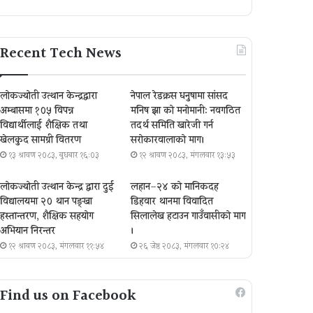
Recent Tech News
लोकज्योती उत्थान केन्द्रद्वारा
नेपाल रेडक्रस धनुषामा सांसद
अम्बासमा १०५ विपन्न
मनिष झा को मनोमानी: नवगठित
विद्यार्थीलाई शैक्षिक तथा
तदर्थ समिति खारेजी गर्न
खेलकुद सामग्री वितरण
सरोकारवालाको माग।
१३ श्रावण २०८३, बुधबार १६:०३
१२ श्रावण २०८३, मंगलवार १३:५३
लोकज्योती उत्थान केन्द्र द्वारा दुई
लहान–२४ को मानिकदह
विद्यालयमा २० थान पङ्खा
डिहवार थानमा विवादित
हस्तान्तरण, शैक्षिक सहयोग
सिलालेख हटाउन गाउँवासीको माग
अभियान निरन्तर
।
१२ श्रावण २०८३, मंगलवार ११:५४
२६ जेष्ठ २०८३, मंगलवार १०:२४
Find us on Facebook