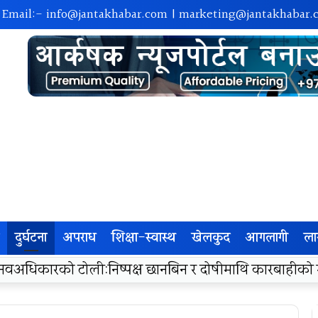
| Email:-
info@jantakhabar.com
|
marketing@jantakhabar.
दुर्घटना
अपराध
शिक्षा-स्वास्थ
खेलकुद
आगलागी
ला
रा अम्बासमा १०५ विपन्न विद्यार्थीलाई शैक्षिक तथा खेलकुद सामग