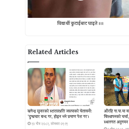
विद्यार्थी कुटाईबाट घाइते ।।।
Related Articles
खगेन्द्र सुनारको स्टाटसप्रति जसपाको चेतावनी:
औरहि गा.पा.मा य
‘दुष्प्रचार बन्द गर, होइन भने प्रमाण पेश गर´।
बिस्थापनकाे चर्च
स्थलगत अनुगमन
१० चैत्र २०८१, सोमबार ०९:१९