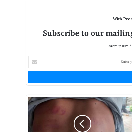
With Pro
Subscribe to our mailing
Lorem ipsum do
Enter
your
Email
address