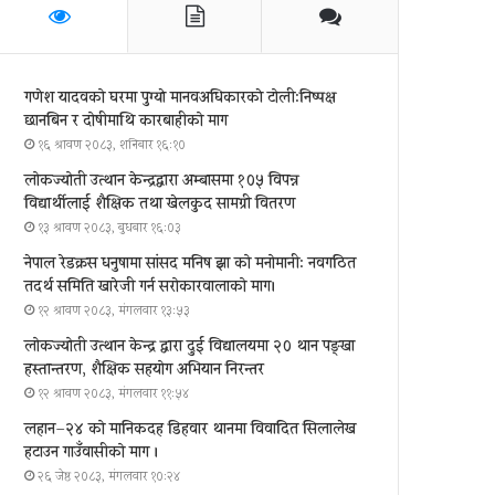
गणेश यादवको घरमा पुग्याे मानवअधिकारकाे टोली:निष्पक्ष
छानबिन र दोषीमाथि कारबाहीको माग
१६ श्रावण २०८३, शनिबार १६:१०
लोकज्योती उत्थान केन्द्रद्वारा अम्बासमा १०५ विपन्न
विद्यार्थीलाई शैक्षिक तथा खेलकुद सामग्री वितरण
१३ श्रावण २०८३, बुधबार १६:०३
नेपाल रेडक्रस धनुषामा सांसद मनिष झा को मनोमानी: नवगठित
तदर्थ समिति खारेजी गर्न सरोकारवालाको माग।
१२ श्रावण २०८३, मंगलवार १३:५३
लोकज्योती उत्थान केन्द्र द्वारा दुई विद्यालयमा २० थान पङ्खा
हस्तान्तरण, शैक्षिक सहयोग अभियान निरन्तर
१२ श्रावण २०८३, मंगलवार ११:५४
लहान–२४ को मानिकदह डिहवार थानमा विवादित सिलालेख
हटाउन गाउँवासीको माग ।
२६ जेष्ठ २०८३, मंगलवार १०:२४