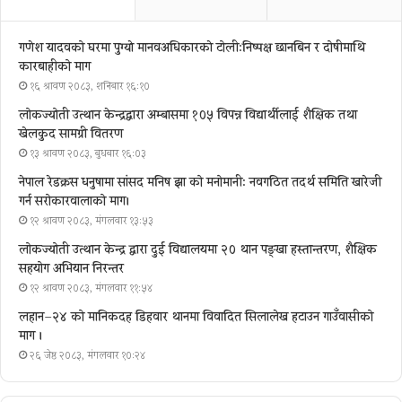
गणेश यादवको घरमा पुग्याे मानवअधिकारकाे टोली:निष्पक्ष छानबिन र दोषीमाथि
कारबाहीको माग
१६ श्रावण २०८३, शनिबार १६:१०
लोकज्योती उत्थान केन्द्रद्वारा अम्बासमा १०५ विपन्न विद्यार्थीलाई शैक्षिक तथा
खेलकुद सामग्री वितरण
१३ श्रावण २०८३, बुधबार १६:०३
नेपाल रेडक्रस धनुषामा सांसद मनिष झा को मनोमानी: नवगठित तदर्थ समिति खारेजी
गर्न सरोकारवालाको माग।
१२ श्रावण २०८३, मंगलवार १३:५३
लोकज्योती उत्थान केन्द्र द्वारा दुई विद्यालयमा २० थान पङ्खा हस्तान्तरण, शैक्षिक
सहयोग अभियान निरन्तर
१२ श्रावण २०८३, मंगलवार ११:५४
लहान–२४ को मानिकदह डिहवार थानमा विवादित सिलालेख हटाउन गाउँवासीको
माग ।
२६ जेष्ठ २०८३, मंगलवार १०:२४