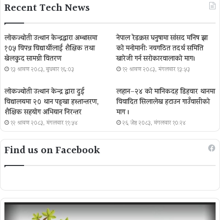
Recent Tech News
लोकज्योती उत्थान केन्द्रद्वारा अम्बासमा
नेपाल रेडक्रस धनुषामा सांसद मनिष झा
१०५ विपन्न विद्यार्थीलाई शैक्षिक तथा
को मनोमानी: नवगठित तदर्थ समिति
खेलकुद सामग्री वितरण
खारेजी गर्न सरोकारवालाको माग।
१३ श्रावण २०८३, बुधबार १६:०३
१२ श्रावण २०८३, मंगलवार १३:५३
लोकज्योती उत्थान केन्द्र द्वारा दुई
लहान–२४ को मानिकदह डिहवार थानमा
विद्यालयमा २० थान पङ्खा हस्तान्तरण,
विवादित सिलालेख हटाउन गाउँवासीको
शैक्षिक सहयोग अभियान निरन्तर
माग ।
१२ श्रावण २०८३, मंगलवार ११:५४
२६ जेष्ठ २०८३, मंगलवार १०:२४
Find us on Facebook