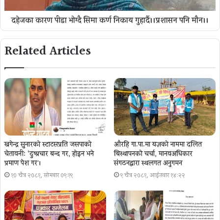
दहेजका कारण पीडा भाेग्दै सिमा कर्ण निकाय गुहार्दै।।प्रशासन पनि माैन।।
Related Articles
खगेन्द्र सुनारको स्टाटसप्रति जसपाको
औरहि गा.पा.मा यज्ञकाे नाममा दलित
चेतावनी: ‘दुष्प्रचार बन्द गर, होइन भने
बिस्थापनकाे चर्चा, मानवअधिकार
प्रमाण पेश गर´।
संगठनद्वारा स्थलगत अनुगमन
१० चैत्र २०८१, सोमबार ०९:१९
९ चैत्र २०८१, आईतवार १४:२२