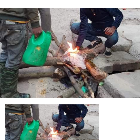
an
email