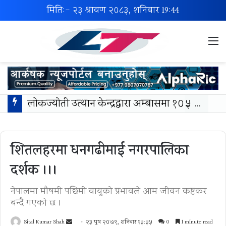
मिति:- २३ श्रावण २०८३, शनिबार
19:44
M
लोकज्योती उत्थान केन्द्रद्वारा अम्बासमा १०५ विपन्न विद्यार्थीलाई शैक्षिक तथा खेलकुद सामग्री वितरण
शितलहरमा धनगढीमाई नगरपालिका
दर्शक ।।।
नेपालमा मौषमी पछिमी वायुको प्रभावले आम जीवन कष्टकर
बन्दै गएको छ ।
Send
Sital Kumar Shah
२३ पुष २०७९, शनिबार १५:५५
0
1 minute read