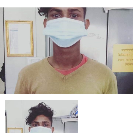
an
email