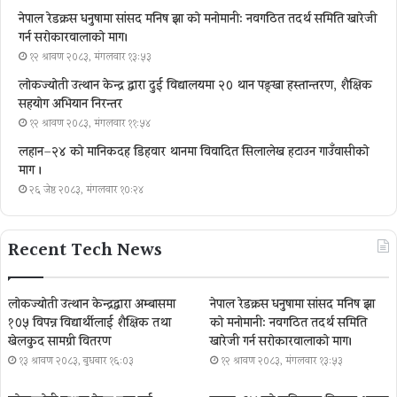
नेपाल रेडक्रस धनुषामा सांसद मनिष झा को मनोमानी: नवगठित तदर्थ समिति खारेजी
गर्न सरोकारवालाको माग।
१२ श्रावण २०८३, मंगलवार १३:५३
लोकज्योती उत्थान केन्द्र द्वारा दुई विद्यालयमा २० थान पङ्खा हस्तान्तरण, शैक्षिक
सहयोग अभियान निरन्तर
१२ श्रावण २०८३, मंगलवार ११:५४
लहान–२४ को मानिकदह डिहवार थानमा विवादित सिलालेख हटाउन गाउँवासीको
माग ।
२६ जेष्ठ २०८३, मंगलवार १०:२४
Recent Tech News
लोकज्योती उत्थान केन्द्रद्वारा अम्बासमा
नेपाल रेडक्रस धनुषामा सांसद मनिष झा
१०५ विपन्न विद्यार्थीलाई शैक्षिक तथा
को मनोमानी: नवगठित तदर्थ समिति
खेलकुद सामग्री वितरण
खारेजी गर्न सरोकारवालाको माग।
१३ श्रावण २०८३, बुधबार १६:०३
१२ श्रावण २०८३, मंगलवार १३:५३