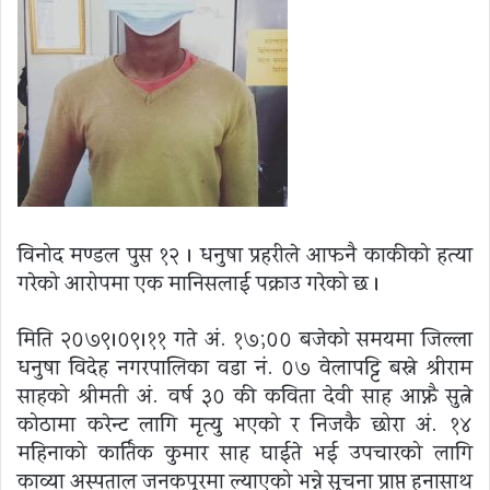
विनोद मण्डल पुस १२ । धनुषा प्रहरीले आफनै काकीको हत्या
गरेको आरोपमा एक मानिसलाई पक्राउ गरेको छ ।
मिति २०७९।०९।११ गते अं. १७;०० बजेको समयमा जिल्ला
धनुषा विदेह नगरपालिका वडा नं. ०७ वेलापट्टि बस्ने श्रीराम
साहको श्रीमती अं. वर्ष ३० की कविता देवी साह आफ्नै सुत्ने
कोठामा करेन्ट लागि मृत्यु भएको र निजकै छोरा अं. १४
महिनाको कार्तिक कुमार साह घाईते भई उपचारको लागि
काव्या अस्पताल जनकपुरमा ल्याएको भन्ने सुचना प्राप्त हुनासाथ