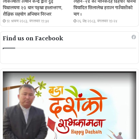
लोकज्योती उत्थान केन्द्र द्वारा दुई
लहान–२४ को मानिकदह डिहवार थानमा
विद्यालयमा २० थान पङ्खा हस्तान्तरण,
विवादित सिलालेख हटाउन गाउँवासीको
शैक्षिक सहयोग अभियान निरन्तर
माग ।
१२ श्रावण २०८३, मंगलवार ११:५४
२६ जेष्ठ २०८३, मंगलवार १०:२४
Find us on Facebook