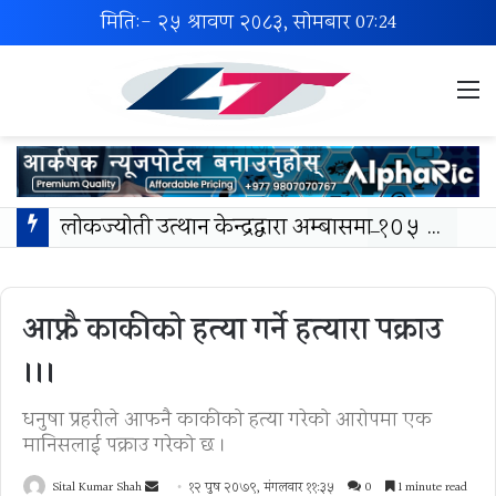
मिति:- २५ श्रावण २०८३, सोमबार
07:24
M
लोकज्योती उत्थान केन्द्रद्वारा अम्बासमा १०५ विपन्न विद्यार्थीलाई शैक्षिक तथा खेलकुद सामग्री वितरण
आफ्नै काकीको हत्या गर्ने हत्यारा पक्राउ
।।।
धनुषा प्रहरीले आफनै काकीको हत्या गरेको आरोपमा एक
मानिसलाई पक्राउ गरेको छ ।
Send
Sital Kumar Shah
१२ पुष २०७९, मंगलवार ११:३५
0
1 minute read