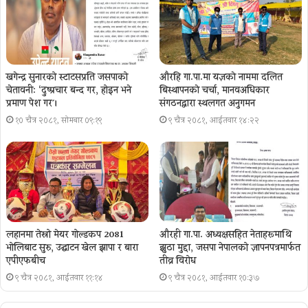
खगेन्द्र सुनारको स्टाटसप्रति जसपाको
औरहि गा.पा.मा यज्ञकाे नाममा दलित
चेतावनी: ‘दुष्प्रचार बन्द गर, होइन भने
बिस्थापनकाे चर्चा, मानवअधिकार
प्रमाण पेश गर´।
संगठनद्वारा स्थलगत अनुगमन
१० चैत्र २०८१, सोमबार ०९:१९
९ चैत्र २०८१, आईतवार १४:२२
लहानमा तेस्रो मेयर गोल्डकप 2081
औरही गा.पा. अध्यक्षसहित नेताहरूमाथि
भोलिबाट सुरु, उद्घाटन खेल झापा र बारा
झुठा मुद्दा, जसपा नेपालको ज्ञापनपत्रमार्फत
एपीएफबीच
तीव्र विरोध
९ चैत्र २०८१, आईतवार ११:१४
९ चैत्र २०८१, आईतवार १०:३७